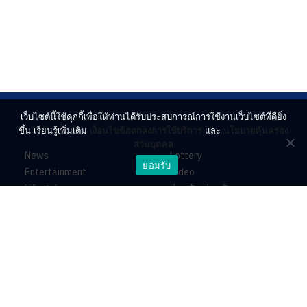
เว็บไซต์นี้ใช้คุกกี้เพื่อให้ท่านได้รับประสบการณ์การใช้งานเว็บไซต์ที่ดียิ่ง
ขึ้น เรียนรู้เพิ่มเติม
เงื่อนไขข้อตกลงการใช้บริการ
และ
นโยบายคุ้มครอง
ส่วนบุคคล
News
Lottery
ยอมรับ
Entertainment
Video
Lifestyle
ร่วมด้วยช่วยกัน
Horoscope
About
Contact
PR by Dataxet