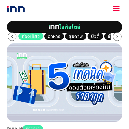
ไลฟ์สไตล์
NEWS
al Vlog
ท่องเที่ยว
อาหาร
สุขภาพ
บิวตี้
ช้อปปิ้ง
ENTERTAINMENT
LIFESTYLE
HOROSCOPE
LOTTERY
VIDEO
ร่วมด้วยช่วยกัน
06 ส.ค. 69
ท่องเที่ยว