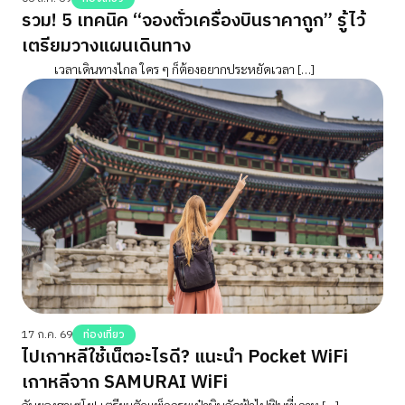
รวม! 5 เทคนิค “จองตั๋วเครื่องบินราคาถูก” รู้ไว้
เตรียมวางแผนเดินทาง
เวลาเดินทางไกล ใคร ๆ ก็ต้องอยากประหยัดเวลา […]
17 ก.ค. 69
ท่องเที่ยว
ไปเกาหลีใช้เน็ตอะไรดี? แนะนำ Pocket WiFi
เกาหลีจาก SAMURAI WiFi
อันยองฮาเซโย! เตรียมตัวแพ็กกระเป๋าบินลัดฟ้าไปฟินที่เกาห […]