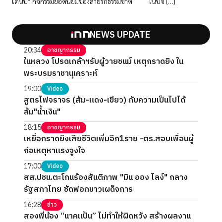
เดินป่า กิจกรรมยอดนิยมของสายรักธรรมชาติ ในปัจ […]
NEWS UPDATE
20:34
อาชญากรรม
ในหลวง โปรดเกล้าฯรับผู้วายชนม์ เหตุกราดยิง ใน
พระบรมราชานุเคราะห์
19:00
Video
สูตรไฟจราจร (ส้ม-แดง-เขียว) กับความเป็นไปได้
ล้ม"น้ำเงิน"
18:15
อาชญากรรม
เหยื่อกราดยิงเสียชีวิตเพิ่มอีก1ราย -ตร.สอบเพื่อนผู้
ก่อเหตุหาแรงจูงใจ
17:00
Video
สส.ปชน.ตะโกนร้องสันติภาพ "มิน ออง ไลง์" กลาง
รัฐสภาไทย ซัดฟอกขาวเผด็จการ
16:28
ข่าว
สองพี่น้อง “นาคแป้น” ไม่ทำให้ผิดหวัง สร้างผลงาน