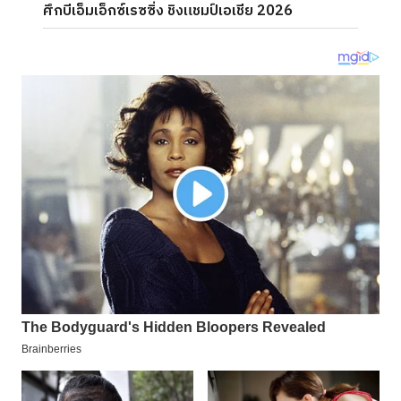
ศึกบีเอ็มเอ็กซ์เรซซิ่ง ชิงแชมป์เอเชีย 2026