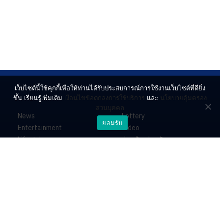
เว็บไซต์นี้ใช้คุกกี้เพื่อให้ท่านได้รับประสบการณ์การใช้งานเว็บไซต์ที่ดียิ่ง
ขึ้น เรียนรู้เพิ่มเติม
เงื่อนไขข้อตกลงการใช้บริการ
และ
นโยบายคุ้มครอง
ส่วนบุคคล
News
Lottery
ยอมรับ
Entertainment
Video
Lifestyle
ร่วมด้วยช่วยกัน
Horoscope
About
Contact
PR by Dataxet