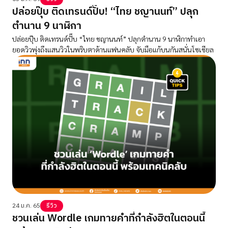
ปล่อยปุ๊บ ติดเทรนด์ปั๊บ! “ไทย ชญานนท์” ปลุก
ตำนาน 9 นาฬิกา
ปล่อยปุ๊บ ติดเทรนด์ปั๊บ “ไทย ชญานนท์” ปลุกตำนาน 9 นาฬิกาทำเอา
ยอดวิวพุ่งถึงแสนวิวในพริบตาด้านแฟนคลับ จับมือแก้บนกันสนั่นโซเชียล
24 ม.ค. 65
รีวิว
ชวนเล่น Wordle เกมทายคำที่กำลังฮิตในตอนนี้