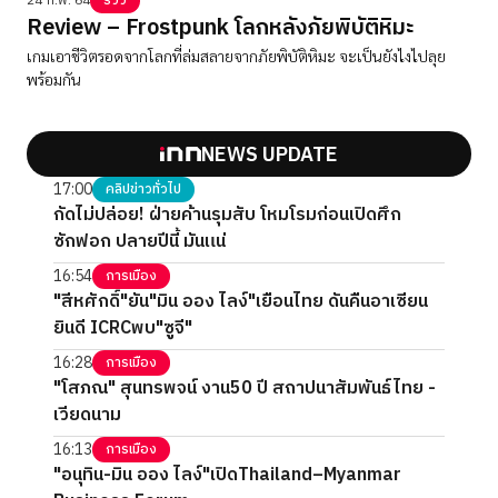
24 ก.พ. 64
รีวิว
Review – Frostpunk โลกหลังภัยพิบัติหิมะ
เกมเอาชีวิตรอดจากโลกที่ล่มสลายจากภัยพิบัติหิมะ จะเป็นยังไงไปลุย
พร้อมกัน
NEWS UPDATE
17:00
คลิปข่าวทั่วไป
กัดไม่ปล่อย! ฝ่ายค้านรุมสับ โหมโรมก่อนเปิดศึก
ซักฟอก ปลายปีนี้ มันแน่
16:54
การเมือง
"สีหศักดิ์"ยัน"มิน ออง ไลง์"เยือนไทย ดันคืนอาเซียน
ยินดี ICRCพบ"ซูจี"
16:28
การเมือง
"โสภณ" สุนทรพจน์ งาน50 ปี สถาปนาสัมพันธ์ไทย -
เวียดนาม
16:13
การเมือง
"อนุทิน-มิน ออง ไลง์"เปิดThailand–Myanmar