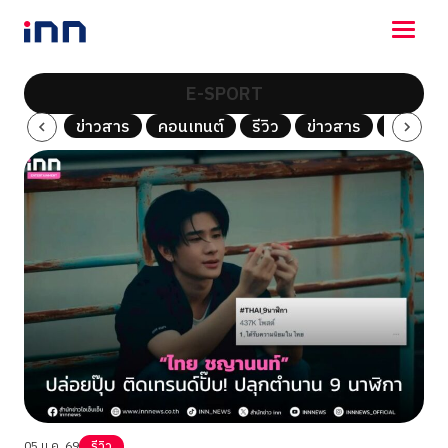
E-SPORT
NEWS
รีวิว
ข่าวสาร
คอนเทนต์
รีวิว
ข่าวสาร
คอนเทนต
ENTERTAINMENT
LIFESTYLE
HOROSCOPE
LOTTERY
VIDEO
ร่วมด้วยช่วยกัน
05 ม.ค. 69
รีวิว