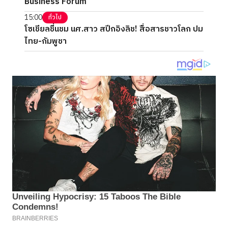
Business Forum
15:00
ทั่วไป
โซเชียลชื่นชม นศ.สาว สปีกอิงลิช! สื่อสารชาวโลก ปม
ไทย-กัมพูชา