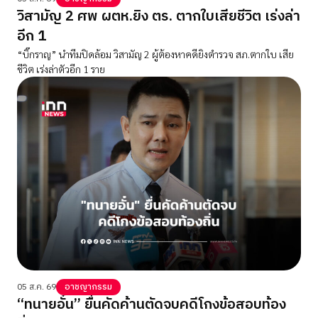
วิสามัญ 2 ศพ ผตห.ยิง ตร. ตากใบเสียชีวิต เร่งล่า
อีก 1
“บิ๊กราญ” นำทีมปิดล้อม วิสามัญ 2 ผู้ต้องหาคดียิงตำรวจ สภ.ตากใบ เสีย
ชีวิต เร่งล่าตัวอีก 1 ราย
05 ส.ค. 69
อาชญากรรม
“ทนายอั๋น” ยื่นคัดค้านตัดจบคดีโกงข้อสอบท้อง