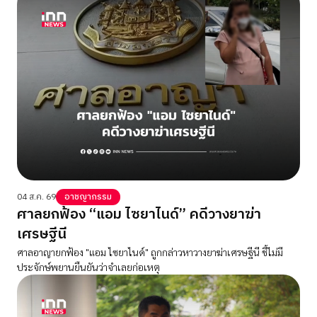
04 ส.ค. 69
อาชญากรรม
ศาลยกฟ้อง “แอม ไซยาไนด์” คดีวางยาฆ่า
เศรษฐีนี
ศาลอาญายกฟ้อง "แอม ไซยาไนด์" ถูกกล่าวหาวางยาฆ่าเศรษฐีนี ชี้ไม่มี
ประจักษ์พยานยืนยันว่าจําเลยก่อเหตุ