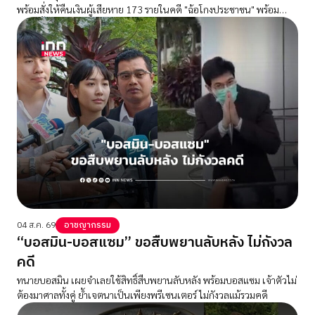
พร้อมสั่งให้คืนเงินผู้เสียหาย 173 รายในคดี "ฉ้อโกงประชาชน" พร้อม
ดอกเบี้ย
04 ส.ค. 69
อาชญากรรม
“บอสมิน-บอสแซม” ขอสืบพยานลับหลัง ไม่กังวล
คดี
ทนายบอสมิน เผยจำเลยใช้สิทธิ์สืบพยานลับหลัง พร้อมบอสแซม เจ้าตัวไม่
ต้องมาศาลทั้งคู่ ย้ำเจตนาเป็นเพียงพรีเซนเตอร์ ไม่กังวลแม้รวมคดี