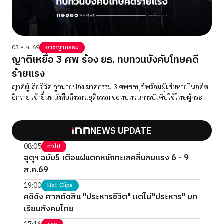
03 ส.ค. 69
อาชญากรรม
ญาติเหยื่อ 3 ศพ ร้อง ยธ. ทบทวนบังคับโทษคดี
ร้ายแรง
ญาติผู้เสียชีวิต ถูกนายป๋อง ฆาตกรรม 3 ศพชลบุรี พร้อมผู้เสียหายในอดีต
อีกราย เข้ายื่นหนังสือถึงรมว.ยุติธรรม ขอทบทวนการบังคับใช้โทษผู้กระทำ
ผิดคดีร้ายแรง
NEWS UPDATE
08:05
ทั่วไป
อุตุฯ ฉบับ5 เตือนฝนตกหนักทะเลคลื่นลมแรง 6 - 9
ส.ค.69
19:00
Hot Clips
คดีดัง ศาลตัดสิน "ประหารชีวิต" แต่ไม่"ประหาร" บท
เรียนสังคมไทย