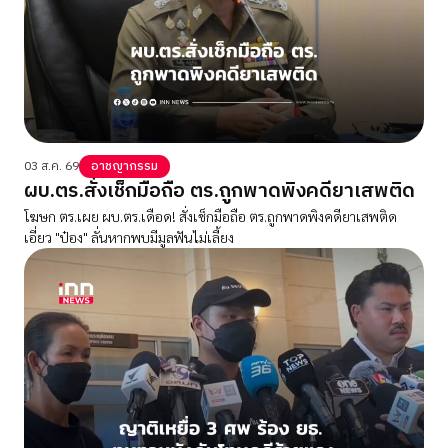
03 ส.ค. 69
อาชญากรรม
ผบ.ตร.สั่งเช็กมือถือ ตร.ถูกพาดพิงคดียาเสพติด
โฆษก ตร.เผย ผบ.ตร.เดือด! สั่งเช็กมือถือ ตร.ถูกพาดพิงคดียาเสพติด
เอี่ยว "ป๋อง" ลั่นหากพบมีมูลฟันไม่เลี้ยง