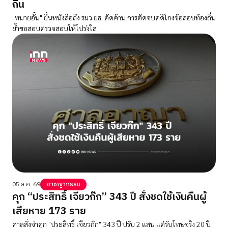
ถิ่น
"ทนายอั๋น" ยื่นหนังสือถึง รมว.ยธ. คัดค้าน การตัดจบคดีโกงข้อสอบท้องถิ่น
ย้ำขอสอบตรวจสอบให้โปร่งใส
05 ส.ค. 69
อาชญากรรม
คุก “ประสิทธิ์ เจียวก๊ก” 343 ปี สั่งชดใช้เงินคืนผู้
เสียหาย 173 ราย
ศาลสั่งจำคุก "ประสิทธิ์ เจียวก๊ก" 343 ปี ปรับ 2 แสน แต่รับโทษจริง 20 ปี