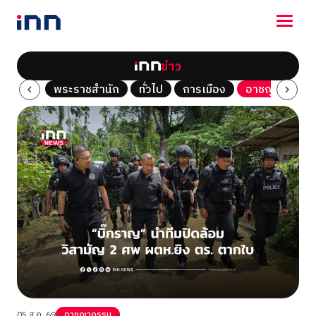
ข่าว
NEWS
Tech
พระราชสำนัก
ทั่วไป
การเมือง
อาชญากรรม
ENTERTAINMENT
LIFESTYLE
HOROSCOPE
LOTTERY
VIDEO
ร่วมด้วยช่วยกัน
05 ส.ค. 69
อาชญากรรม