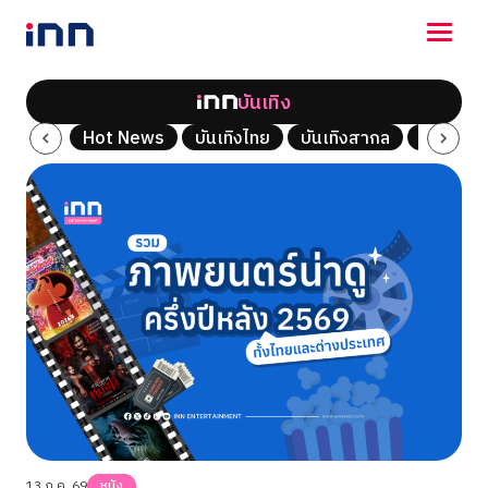
บันเทิง
NEWS
ซีรี่ส์
Hot News
บันเทิงไทย
บันเทิงสากล
เพลง
ENTERTAINMENT
LIFESTYLE
HOROSCOPE
LOTTERY
VIDEO
ร่วมด้วยช่วยกัน
13 ก.ค. 69
หนัง