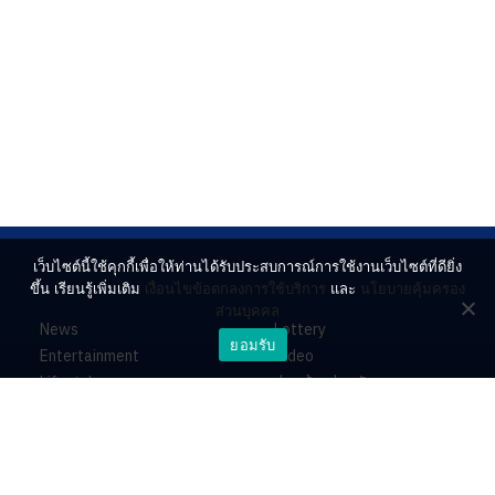
เว็บไซต์นี้ใช้คุกกี้เพื่อให้ท่านได้รับประสบการณ์การใช้งานเว็บไซต์ที่ดียิ่ง
ขึ้น เรียนรู้เพิ่มเติม
เงื่อนไขข้อตกลงการใช้บริการ
และ
นโยบายคุ้มครอง
ส่วนบุคคล
News
Lottery
ยอมรับ
Entertainment
Video
Lifestyle
ร่วมด้วยช่วยกัน
Horoscope
About