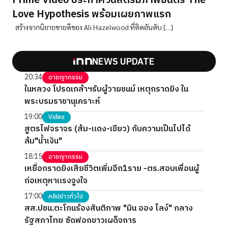
Prime Video ประกาศวันสตรีมภาพยนตร์ The
Love Hypothesis พร้อมเผยภาพแรก
สร้างจากนิยายขายดีของ Ali Hazelwood ที่ติดอันดับ […]
NEWS UPDATE
20:34
อาชญากรรม
ในหลวง โปรดเกล้าฯรับผู้วายชนม์ เหตุกราดยิง ใน
พระบรมราชานุเคราะห์
19:00
Video
สูตรไฟจราจร (ส้ม-แดง-เขียว) กับความเป็นไปได้
ล้ม"น้ำเงิน"
18:15
อาชญากรรม
เหยื่อกราดยิงเสียชีวิตเพิ่มอีก1ราย -ตร.สอบเพื่อนผู้
ก่อเหตุหาแรงจูงใจ
17:00
คลิปข่าวทั่วไป
สส.ปชน.ตะโกนร้องสันติภาพ "มิน ออง ไลง์" กลาง
รัฐสภาไทย ซัดฟอกขาวเผด็จการ