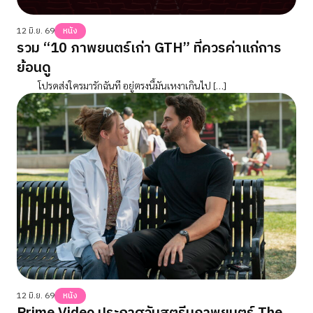
12 มิ.ย. 69
หนัง
รวม “10 ภาพยนตร์เก่า GTH” ที่ควรค่าแก่การ
ย้อนดู
โปรดส่งใครมารักฉันที อยู่ตรงนี้มันเหงาเกินไป […]
12 มิ.ย. 69
หนัง