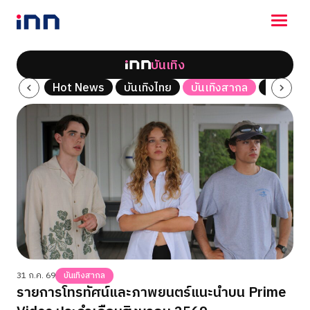
บันเทิง
NEWS
ซีรี่ส์
Hot News
บันเทิงไทย
บันเทิงสากล
เพลง
ENTERTAINMENT
LIFESTYLE
HOROSCOPE
LOTTERY
VIDEO
ร่วมด้วยช่วยกัน
31 ก.ค. 69
บันเทิงสากล
รายการโทรทัศน์และภาพยนตร์แนะนำบน Prime