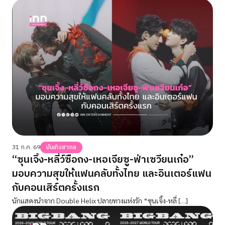
Bangkok" ตุลานี้!
31 ก.ค. 69
บันเทิงสากล
“ซุนเจิ้ง-หลี่ว์ซือถง-เหอเจียซู-ฟ่าเซวียนเก๋อ”
มอบความสุขให้แฟนคลับทั้งไทย และอินเตอร์แฟน
กับคอนเสิร์ตครั้งแรก
นักแสดงนำจาก Double Helix ปลายทางแห่งรัก “ซุนเจิ้ง-หลี่ […]