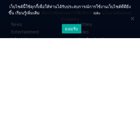
เว็บไซต์นี้ใช้คุกกี้เพื่อให้ท่านได้รับประสบการณ์การใช้งานเว็บไซต์ที่ดียิ่ง
ขึ้น เรียนรู้เพิ่มเติม
เงื่อนไขข้อตกลงการใช้บริการ
และ
นโยบายคุ้มครอง
ส่วนบุคคล
News
Lottery
ยอมรับ
Entertainment
Video
Lifestyle
ร่วมด้วยช่วยกัน
Horoscope
About
Contact
PR by Dataxet