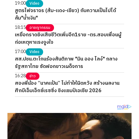
19:00
Video
สูตรไฟจราจร (ส้ม-แดง-เขียว) กับความเป็นไปได้
ล้ม"น้ำเงิน"
18:15
อาชญากรรม
เหยื่อกราดยิงเสียชีวิตเพิ่มอีก1ราย -ตร.สอบเพื่อนผู้
ก่อเหตุหาแรงจูงใจ
17:00
Video
สส.ปชน.ตะโกนร้องสันติภาพ "มิน ออง ไลง์" กลาง
รัฐสภาไทย ซัดฟอกขาวเผด็จการ
16:28
ข่าว
สองพี่น้อง “นาคแป้น” ไม่ทำให้ผิดหวัง สร้างผลงาน
ศึกบีเอ็มเอ็กซ์เรซซิ่ง ชิงแชมป์เอเชีย 2026