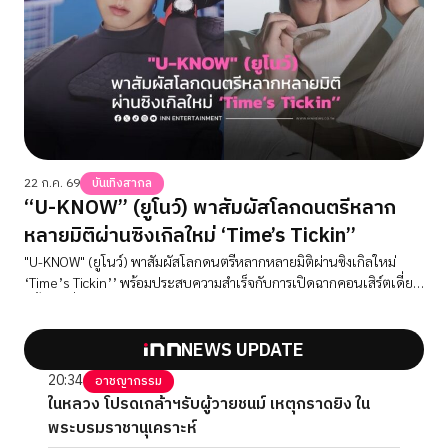
22 ก.ค. 69
บันเทิงสากล
“U-KNOW” (ยูโนว์) พาสัมผัสโลกดนตรีหลาก
หลายมิติผ่านซิงเกิลใหม่ ‘Time’s Tickin’’
"U-KNOW" (ยูโนว์) พาสัมผัสโลกดนตรีหลากหลายมิติผ่านซิงเกิลใหม่
‘Time’s Tickin’’ พร้อมประสบความสำเร็จกับการเปิดฉากคอนเสิร์ตเดี่ยว
ครั้งแรกที่กรุงโซล ‘U-KNOW PROJECT 26 : SCENE#1’รอมาเจอกับแฟน
ชาวไทยในวันที่ 29 สิงหาคมนี้ ซื้อบัตรได้แล้ววันนี้ !
NEWS UPDATE
20:34
อาชญากรรม
ในหลวง โปรดเกล้าฯรับผู้วายชนม์ เหตุกราดยิง ใน
พระบรมราชานุเคราะห์