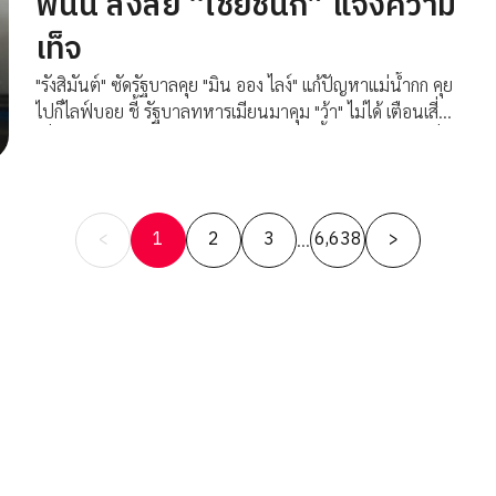
พนัน สงสัย “ไชยชนก” แจ้งความ
เท็จ
"รังสิมันต์" ซัดรัฐบาลคุย "มิน ออง ไลง์" แก้ปัญหาแม่น้ำกก คุย
ไปก็ไลฟ์บอย ชี้ รัฐบาลทหารเมียนมาคุม "ว้า" ไม่ได้ เตือนเสี่ยง
เพิ่มความชอบธรรมให้เผด็จการ ขณะลุยขยี้คดีโกงสอบท้องถิ่น
จี้ ปปง.อายัดทรัพย์-สาวถึงฝ่ายการเมือง เหน็บ “อนุทิน” รับ
แต่ชอบ ไม่เคยรับผิด
Posts
<
1
2
3
6,638
>
…
pagination