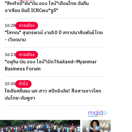
"สีหศักดิ์"ยัน"มิน ออง ไลง์"เยือนไทย ดันคืน
อาเซียน ยินดี ICRCพบ"ซูจี"
16:28
การเมือง
"โสภณ" สุนทรพจน์ งาน50 ปี สถาปนาสัมพันธ์ไทย
- เวียดนาม
16:13
การเมือง
"อนุทิน-มิน ออง ไลง์"เปิดThailand–Myanmar
Business Forum
15:00
ทั่วไป
โซเชียลชื่นชม นศ.สาว สปีกอิงลิช! สื่อสารชาวโลก
ปมไทย-กัมพูชา