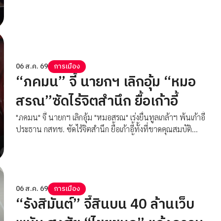
ขยายเวลาเป็น 5 ปี รองรับความต้องการภาคอุตสาหกรรม ให้
อาชีพนอกภาคเกษตรทำสัญญาอยู่ได้ 2 ปี เตรียมนำแรงงาน
เมียนมาเข้าระบบประกันสังคมทั้งหมด
06 ส.ค. 69
การเมือง
“ภคมน” จี้ นายกฯ เลิกอุ้ม “หมอ
สรณ”ซัดไร้จิตสำนึก ยื้อเก้าอี้
"ภคมน" จี้ นายกฯ เลิกอุ้ม "หมอสรณ" เร่งยื่นทูลเกล้าฯ พ้นเก้าอี้
ประธาน กสทช. ซัดไร้จิตสำนึก ยื้อเก้าอี้ทั้งที่ขาดคุณสมบัติ
เหน็บอ้าง ม.157 แบบ “ศรีธนญชัย” ชี้ ผลประโยชน์แสนล้าน
คือเหตุผลที่ไม่ยอมลง
06 ส.ค. 69
การเมือง
“รังสิมันต์” จี้สินบน 40 ล้านเว็บ