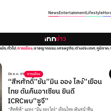
News
Entertainment
Lifestyle
Hor
ข่าว
นัก
ทั่วไป
การเมือง
อาชญากรรม
เศรษฐกิจ
ต่างประเทศ
ภูมิภาค
/
/
/
/
/
/
/
06 ส.ค. 69
การเมือง
“สีหศักดิ์”ยัน”มิน ออง ไลง์”เยือน
ไทย ดันคืนอาเซียน ยินดี
ICRCพบ”ซูจี”
“สีหศักดิ์” แถลง “มิน ออง ไลง์” เยือนไทย เดินหน้าฟื้น