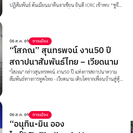
ปฏิสัมพันธ์ ดันเมียนมาคืนอาเซียน ยินดี ICRC เข้าพบ “ซูจี”
หวังเปิดทางผู้แทนอาเซียนเข้าเยี่ยม เชื่อเมียนมารู้ต้องทำอะไร
เพื่อสันติภาพ ขณะ ชี้แก้ปัญหามลพิษข้ามแดน ต้องวัดที่การก
ระทำ จ่อควง รมว.ตปท.เมียนมา ลงพื้นที่จริง พร้อมรับบทผู้
อำนวยความสะดวกสู่สันติภาพ
06 ส.ค. 69
การเมือง
“โสภณ” สุนทรพจน์ งาน50 ปี
สถาปนาสัมพันธ์ไทย – เวียดนาม
"โสภณ" กล่าวสุนทรพจน์ งาน50 ปี แห่งการสถาปนาความ
สัมพันธ์ทางการทูตไทย - เวียดนาม เติบโตจากเพื่อนบ้านสู่หุ้น
ส่วนทางยุทธศาสตร์รอบด้าน
06 ส.ค. 69
การเมือง
“อนุทิน-มิน ออง