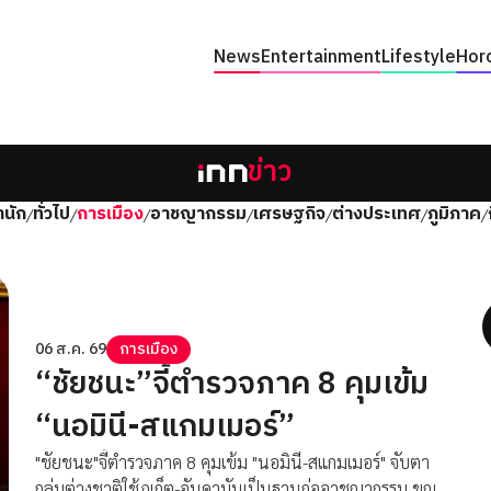
News
Entertainment
Lifestyle
Hor
ข่าว
นัก
ทั่วไป
การเมือง
อาชญากรรม
เศรษฐกิจ
ต่างประเทศ
ภูมิภาค
/
/
/
/
/
/
/
06 ส.ค. 69
การเมือง
“ชัยชนะ”จี้ตำรวจภาค 8 คุมเข้ม
“นอมินี-สแกมเมอร์”
"ชัยชนะ"จี้ตำรวจภาค 8 คุมเข้ม "นอมินี-สแกมเมอร์" จับตา
กลุ่มต่างชาติใช้ภูเก็ต-อันดามันเป็นฐานก่ออาชญากรรม ขณะ