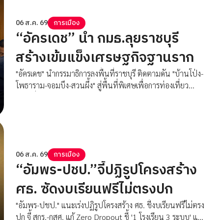
06 ส.ค. 69
การเมือง
“อัครเดช” นำ กมธ.ลุยราชบุรี
สร้างเข้มแข็งเศรษฐกิจฐานราก
"อัครเดช" นำกรรมาธิการลงพื้นที่ราชบุรี ติดตามดัน "บ้านโป่ง-
โพธาราม-จอมบึง-สวนผึ้ง" สู่พื้นที่พิเศษเพื่อการท่องเที่ยว
อย่างยั่งยืน กระจายรายได้ สร้างความเข้มแข็งเศรษฐกิจ
ฐานราก
06 ส.ค. 69
การเมือง
“อัมพร-ปชป.”จี้ปฏิรูปโครงสร้าง
ศธ. ซัดงบเรียนฟรีไม่ตรงปก
"อัมพร-ปชป." แนะเร่งปฏิรูปโครงสร้าง ศธ. ชี้งบเรียนฟรีไม่ตรง
ปก จี้ สกร.-กสศ. แก้ Zero Dropout ชี้ '1 โรงเรียน 3 ระบบ' แก้