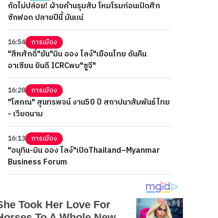
กัดไม่ปล่อย! ฝ่ายค้านรุมสับ โหมโรมก่อนเปิดศึก
ซักฟอก ปลายปีนี้ มันแน่
16:54
การเมือง
"สีหศักดิ์"ยัน"มิน ออง ไลง์"เยือนไทย ดันคืน
อาเซียน ยินดี ICRCพบ"ซูจี"
16:28
การเมือง
"โสภณ" สุนทรพจน์ งาน50 ปี สถาปนาสัมพันธ์ไทย
- เวียดนาม
16:13
การเมือง
"อนุทิน-มิน ออง ไลง์"เปิดThailand–Myanmar
Business Forum