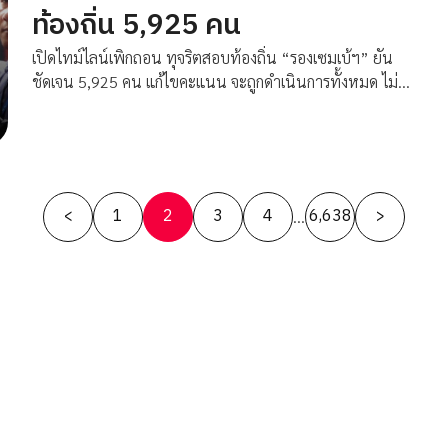
ท้องถิ่น 5,925 คน
เปิดไทม์ไลน์เพิกถอน ทุจริตสอบท้องถิ่น “รองเซมเบ้ฯ” ยัน
ชัดเจน 5,925 คน แก้ไขคะแนน จะถูกดำเนินการทั้งหมด ไม่มี
ยกเว้น
Posts
<
1
2
3
4
6,638
>
…
pagination