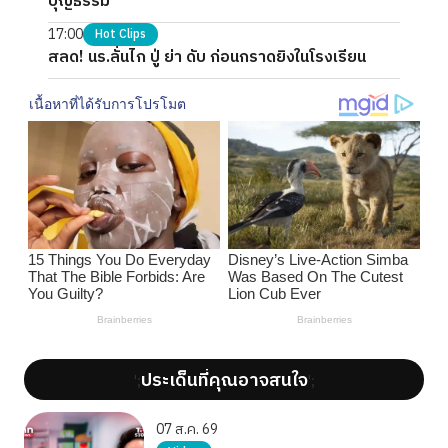
บุญธรรม
17:00
Hot Clips
สลด! นร.ลั่นไก ปู่ ย่า ดับ ก่อนกราดยิงในโรงเรียน
ประเด็นที่คุณอาจสนใจ
';
';
07 ส.ค. 69