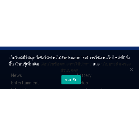
เว็บไซต์นี้ใช้คุกกี้เพื่อให้ท่านได้รับประสบการณ์การใช้งานเว็บไซต์ที่ดียิ่ง
ขึ้น เรียนรู้เพิ่มเติม
เงื่อนไขข้อตกลงการใช้บริการ
และ
นโยบายคุ้มครอง
ส่วนบุคคล
News
Lottery
ยอมรับ
Entertainment
Video
Lifestyle
ร่วมด้วยช่วยกัน
Horoscope
About
Contact
PR by Dataxet