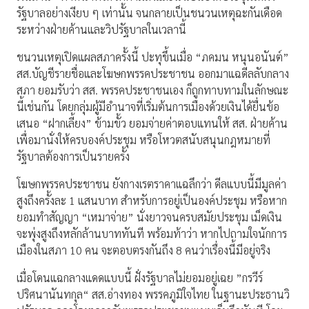
รัฐบาลอย่างเงียบ ๆ เท่านั้น จนกลายเป็นชนวนเหตุฉะกันเดือด
ระหว่างฝ่ายค้านและวิปรัฐบาลในเวลานี้
ชนวนเหตุเปิดแผลสภาครั้งนี้ ปะทุขึ้นเมื่อ “ภคมน หนุนอนันต์”
สส.บัญชีรายชื่อและโฆษกพรรคประชาชน ออกมาแฉดีลลับกลาง
สภา ยอมรับว่า สส. พรรคประชาชนเอง ก็ถูกทาบทามในลักษณะ
นี้เช่นกัน โดยกลุ่มผู้มีอำนาจที่เริ่มต้นการเมืองด้วยเงินได้ยื่นข้อ
เสนอ “ฝากเลี้ยง” ข้ามขั้ว ยอมจ่ายค่าตอบแทนให้ สส. ฝ่ายค้าน
เพื่อมานั่งให้ครบองค์ประชุม หรือโหวตสนับสนุนกฎหมายที่
รัฐบาลต้องการเป็นรายครั้ง
โฆษกพรรคประชาชน ยังกางเรตราคาแฉลึกว่า ดีลแบบนี้มีมูลค่า
สูงถึงครั้งละ 1 แสนบาท สำหรับการอยู่เป็นองค์ประชุม หรือหาก
ยอมทำสัญญา “เหมาจ่าย” นั่งยาวจนครบสมัยประชุม เม็ดเงิน
จะพุ่งสูงถึงหลักล้านบาททันที พร้อมท้าว่า หากไปถามใจนักการ
เมืองในสภา 10 คน จะตอบตรงกันถึง 8 คนว่าเรื่องนี้มีอยู่จริง
เมื่อโดนแฉกลางแดดแบบนี้ ฝั่งรัฐบาลไม่ยอมอยู่เฉย ”กรวีร์
ปริศนานันทกุล“ สส.อ่างทอง พรรคภูมิใจไทย ในฐานะประธานวิ