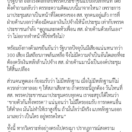
ปรัฐบาล ออกโรงตอกกลับพรรคประชาชนแบบเจ็บลึกทันที โดย
ตั้งคำถามกลับว่า ตรรกะความคิดแบบนี้มาจากไหน? เพราะการ
มาประชุมสภาเป็นหน้าที่โดยตรงของ สส. ทุกคนอยู่แล้ว การที่
ฝ่ายค้านบอกว่าต้องมีคนเอาเงินไปจ้างให้นั่งประชุม เท่ากับพรรค
ประชาชนกำลัง “ดูถูกและกดหัวเพื่อน สส. ฝ่ายค้านด้วยกันเอง”
ว่า ไม่อยากทำหน้าที่ใช่หรือไม่?
พร้อมยังกางตัวเลขยืนยันว่า รัฐบาลปัจจุบันมีเสียงแน่นหนากว่า
300 เสียง มีเสถียรภาพล้นเหลือ จึงไม่มีความจำเป็นอันใดเลยที่จะ
ต้องควักเงินหลักล้านไปจ้าง สส. ฝ่ายค้านมานั่งเป็นองค์ประชุม
ให้สิ้นเปลือง
ส่วนคนพูดเอง ก็ยอมรับว่า ไม่มีหลักฐาน เมื่อไม่มีหลักฐานก็ไม่
ควรกล่าวหาลอย ๆ ให้สภาเสียหาย ถ้าตรรกะนี้ถูกต้อง วันไหนที่
สส. พรรคประชาชนมาประชุมครบทุกคน เราจะสรุปได้ไหมว่า
‘ขายตัวกันทั้งพรรค’? แน่นอนว่า ไม่มีใครยอมรับ การกดคนอื่น
ให้ต่ำลง มันไม่ทำให้เราสูงขึ้น ถ้ามั่นใจว่ามีจริง แบหลักฐานออก
มาเลยว่า เป็นใคร อยู่พรรคไหน”
ทั้งนี้ หากวิเคราะห์อย่างตรงไปตรงมา ปรากฏการณ์สงคราม