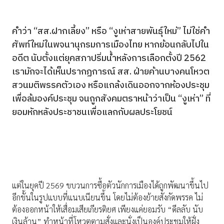
คำว่า “สส.ฝากเลี้ยง” หรือ “งูเห่าสายพันธุ์ใหม่” ไม่ใช่คำ
ศัพท์ใหม่ในพจนานุกรมการเมืองไทย หากย้อนกลับไปใน
อดีต นับตั้งแต่ยุคสภาปริ่มน้ำหลังการเลือกตั้งปี 2562
เรามักจะได้เห็นปรากฏการณ์ สส. ฝ่ายค้านบางคนโหวต
สวนมติพรรคตัวเอง หรือแกล้งเดินออกจากห้องประชุม
เพื่อล้มองค์ประชุม จนถูกสังคมตราหน้าว่าเป็น “งูเห่า” ที่
ยอมหักหลังประชาชนเพื่อแลกกับผลประโยชน์
แต่ในยุคปี 2569 ขบวนการซื้อตัวนักการเมืองได้ถูกพัฒนาขึ้นไป
อีกขั้นในรูปแบบที่แนบเนียนขึ้น โดยไม่ต้องย้ายสังกัดพรรค ไม่
ต้องออกหน้าให้เสื่อมเสียเกียรติยศ เพียงแค่ยอมรับ “ดีลลับ นับ
เงินล้าน” ทำหน้าที่โหวตตามสั่งและนั่งเป็นองค์ประชุมให้ฝั่ง