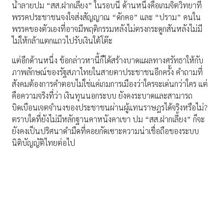
น้ำลายปม “สส.ฝากเลี้ยง” ในรอบนี้ ด้านหนึ่งคือเกมจิตวิทยาที่
พรรคประชาชนจงใจส่งสัญญาณ “ดักคอ” และ “ปราม” คนใน
พรรคของตัวเองที่อาจมีพฤติกรรมหลังไม่ตรงกระดูกสันหลังไม่มี
ไม่ให้กล้าแตกแถวไปรับเงินใต้โต๊ะ
แต่อีกด้านหนึ่ง ข้อกล่าวหานี้ก็ได้สร้างบาดแผลทางศรัทธาให้กับ
ภาพลักษณ์ของรัฐสภาไทยในสายตาประชาชนอีกครั้ง คำถามที่
สังคมต้องการคำตอบไม่ใช่แค่เกมการเมืองว่าใครจะเด่นกว่าใคร แต่
คือความจริงที่ว่า เงินทุนนอกระบบ ยังคงระบาดและสามารถ
บิดเบือนเจตจำนงของประชาชนผ่านผู้แทนราษฎรได้จริงหรือไม่?
ตราบใดที่ยังไม่มีหลักฐานคาหนังคาเขา ปม “สส.ฝากเลี้ยง” ก็จะ
ยังคงเป็นปริศนาดำมืดที่คอยกัดเซาะความน่าเชื่อถือของระบบ
นิติบัญญัติไทยต่อไป