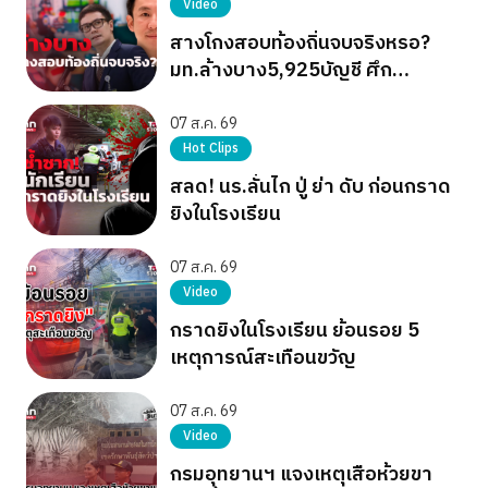
Video
สางโกงสอบท้องถิ่นจบจริงหรอ?
มท.ล้างบาง5,925บัญชี ศึก
การเมืองยังไม่จบ
07 ส.ค. 69
Hot Clips
สลด! นร.ลั่นไก ปู่ ย่า ดับ ก่อนกราด
ยิงในโรงเรียน
07 ส.ค. 69
Video
กราดยิงในโรงเรียน ย้อนรอย 5
เหตุการณ์สะเทือนขวัญ
07 ส.ค. 69
Video
กรมอุทยานฯ แจงเหตุเสือห้วยขา