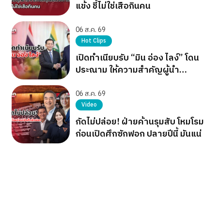
แข้ง ชี้ไม่ใช่เสือกินคน
06 ส.ค. 69
Hot Clips
เปิดทำเนียบรับ “มิน อ่อง ไลง์” โดน
ประณาม ให้ความสำคัญผู้นำ
เผด็จการ
06 ส.ค. 69
Video
กัดไม่ปล่อย! ฝ่ายค้านรุมสับ โหมโรม
ก่อนเปิดศึกซักฟอก ปลายปีนี้ มันแน่