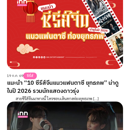
19 ก.ค. 69
ซีรี่ส์
แนะนำ “10 ซีรีส์จีนแนวแฟนตาซี ยุทธภพ” น่าดู
ในปี 2026 รวมนักแสดงดาวรุ่ง
สายซีรีส์จีนมาทางนี้ ใครชอบเดินทางท่องยุทธภพ […]