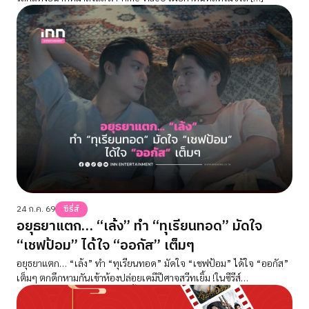
24 ก.ค. 69
ซีรี่ส์
อยุธยาแตก… “เล้ง” ทำ “ทุเรียนทอด” มัดใจ
“เชฟป้อม” ได้ใจ “ออกัส” เต็มๆ
อยุธยาแตก… “เล้ง” ทำ “ทุเรียนทอด” มัดใจ “เชฟป้อม” ได้ใจ “ออกัส”
เต็มๆ ตกดึกหามกันเข้าห้องปล่อยเคมีปีศาจสวีทเยิ้ม !ในซีรีส์
“บุพเพสันนิวาส” คืน 28 ก.ค.นี้