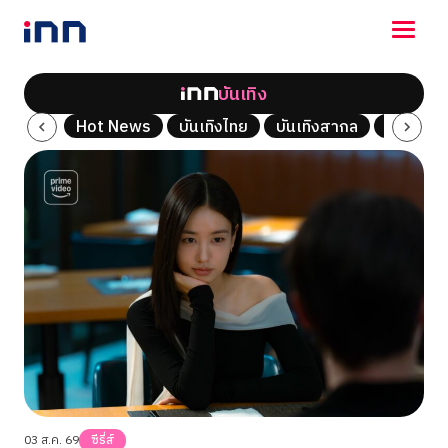
บันเทิง
NEWS
ซีรี่ส์
Hot News
บันเทิงไทย
บันเทิงสากล
เพลง
ENTERTAINMENT
LIFESTYLE
HOROSCOPE
LOTTERY
VIDEO
ร่วมด้วยช่วยกัน
03 ส.ค. 69
ซีรี่ส์