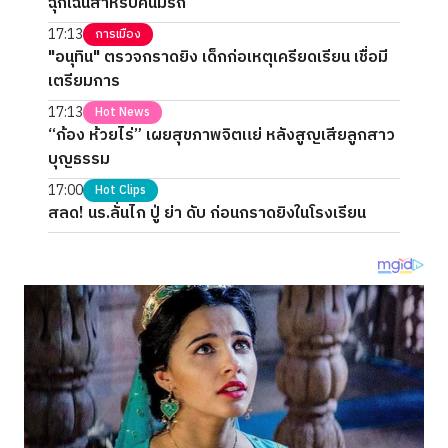
ฉุกเฉินสำหรับคนมีรถ
17:13
การเมือง
"อนุทิน" ตรวจกราดยิง เด็กก่อเหตุเครียดเรียน เชื่อมี
เตรียมการ
17:13
Hot News
“ก้อง ห้วยไร่” เผยสุขภาพจิตแย่ หลังสูญเสียลูกสาว
บุญธรรม
17:00
Hot Clips
สลด! นร.ลั่นไก ปู่ ย่า ดับ ก่อนกราดยิงในโรงเรียน