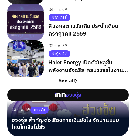
04 ก.ค. 69
ปาฏิหาริย์
สีมงคลตามวันเกิด ประจำเดือน
กรกฎาคม 2569
03 ก.ค. 69
ปาฏิหาริย์
Haier Energy เปิดตัวโซลูชั่น
พลังงานอัจฉริยะครบวงจรในงาน
ASEW 2026
See all
ฮวงจุ้ย
13 ก.พ. 69
ฮวงจุ้ย
ฮวงจุ้ย สำคัญต่อเรื่องการเงินยังไง จัดบ้านแบบ
ไหนให้เงินไม่รั่ว