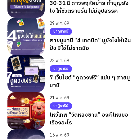
30-31 นี้ ดาวพฤหัสย้าย ทำบุญยัง
ไง ให้ชีวิตราบรื่น ไม่มีอุปสรรค
29 พ.ค. 69
ปาฏิหาริย์
สายมูมานี่ “4 เทคนิค” มูยังไงให้เงิน
ปัง มีใช้ไม่ขาดมือ
22 พ.ค. 69
ปาฏิหาริย์
7 เว็บไซต์ “ดูดวงฟรี” แม่น ๆ สายมู
มานี่
21 พ.ค. 69
ปาฏิหาริย์
ไหว้เทพ “วัดหลงซาน” องค์ไหนขอ
เรื่องอะไร
15 พ.ค. 69