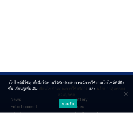
เว็บไซต์นี้ใช้คุกกี้เพื่อให้ท่านได้รับประสบการณ์การใช้งานเว็บไซต์ที่ดียิ่ง
ขึ้น เรียนรู้เพิ่มเติม
เงื่อนไขข้อตกลงการใช้บริการ
และ
นโยบายคุ้มครอง
ส่วนบุคคล
News
Lottery
ยอมรับ
Entertainment
Video
Lifestyle
ร่วมด้วยช่วยกัน
Horoscope