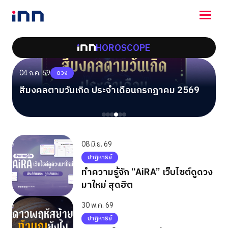
HOROSCOPE
NEWS
ENTERTAINMENT
04 ก.ค. 69
0
ดวง
LIFESTYLE
สีมงคลตามวันเกิด ประจำเดือนกรกฎาคม 2569
H
HOROSCOPE
ว
LOTTERY
VIDEO
ร่วมด้วยช่วยกัน
08 มิ.ย. 69
ปาฏิหาริย์
ทำความรู้จัก “AiRA” เว็บไซต์ดูดวง
มาใหม่ สุดฮิต
30 พ.ค. 69
ปาฏิหาริย์