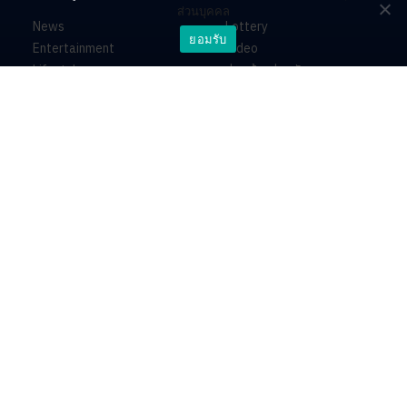
ส่วนบุคคล
News
Lottery
ยอมรับ
Entertainment
Video
Lifestyle
ร่วมด้วยช่วยกัน
Horoscope
About
Contact
PR by Dataxet