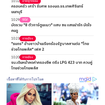
10:32
อาชญากรรม
ครอบครัว เศร้า รับศพ รองผอ.รร.เทพศิรินทร์
นนทบุรี
10:29
ซีรี่ส์
มัดรวม "8 ตัวการ์ตูนแมว" แสบ ซน แสนน่ารัก มัดใจ
คนดู
10:23
การเมือง
"ธนกร" อ้างชาวบ้านเรียกร้องรัฐบาลสานต่อ "ไทย
ช่วยไทยพลัส" เฟส 2
10:20
การเมือง
รบ.เดินหน้าลดค่าครองชีพ ตรึง LPG 423 บาท ควบคู่
ไทยช่วยไทยพลัส