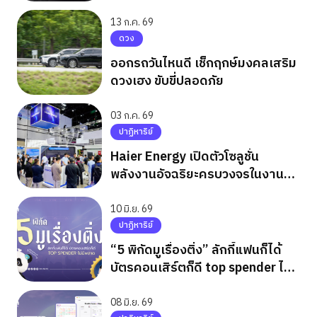
13 ก.ค. 69
ดวง
ออกรถวันไหนดี เช็กฤกษ์มงคลเสริม
ดวงเฮง ขับขี่ปลอดภัย
03 ก.ค. 69
ปาฏิหาริย์
Haier Energy เปิดตัวโซลูชั่น
พลังงานอัจฉริยะครบวงจรในงาน
ASEW 2026
10 มิ.ย. 69
ปาฏิหาริย์
“5 พิกัดมูเรื่องติ่ง” ลักกี้แฟนก็ได้
บัตรคอนเสิร์ตก็ดี top spender ไม่มี
พลาด
08 มิ.ย. 69