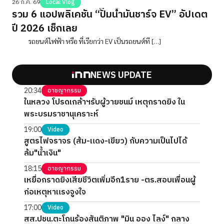
26 ก.ค. 69
Local Vlog
รวม 6 แอปพลิเคชัน “ปั๊มน้ำมันชาร์จ EV” อัปเดต
ปี 2026 เช็กเลย
รถยนต์ไฟฟ้า หรือ ที่เรียกว่า EV เป็นรถยนต์ที […]
NEWS UPDATE
20:34
อาชญากรรม
ในหลวง โปรดเกล้าฯรับผู้วายชนม์ เหตุกราดยิง ใน
พระบรมราชานุเคราะห์
19:00
Video
สูตรไฟจราจร (ส้ม-แดง-เขียว) กับความเป็นไปได้
ล้ม"น้ำเงิน"
18:15
อาชญากรรม
เหยื่อกราดยิงเสียชีวิตเพิ่มอีก1ราย -ตร.สอบเพื่อนผู้
ก่อเหตุหาแรงจูงใจ
17:00
Video
สส.ปชน.ตะโกนร้องสันติภาพ "มิน ออง ไลง์" กลาง