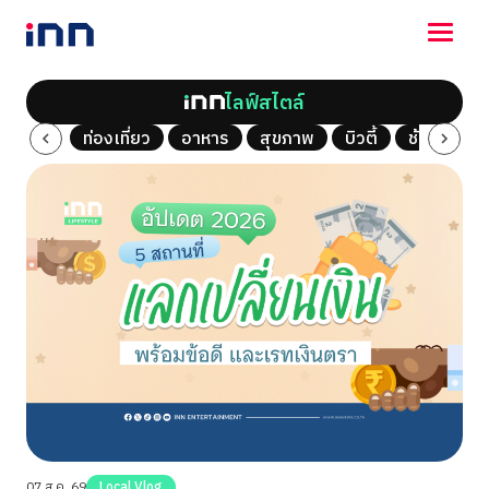
ไลฟ์สไตล์
NEWS
al Vlog
ท่องเที่ยว
อาหาร
สุขภาพ
บิวตี้
ช้อปปิ้ง
ENTERTAINMENT
LIFESTYLE
HOROSCOPE
LOTTERY
VIDEO
ร่วมด้วยช่วยกัน
07 ส.ค. 69
Local Vlog