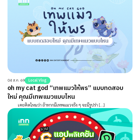
04 ส.ค. 69
Local Vlog
oh my cat god “เทพแมวให้พร” แบบทดสอบ
ใหม่ คุณมีเทพแมวแบบไหน
เคยคิดไหมว่า ถ้าหากมีเทพแมวจริง ๆ จะมีรูปร่า […]