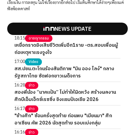
เรื่องเงิน การลงทุน ไม่ใช่เรื่องยากอีกต่อไป เริ่มต้นศึกษาได้ง่ายๆเพียงแค่
ฟังพ็อดคาสท์
NEWS UPDATE
18:15
อาชญากรรม
เหยื่อกราดยิงเสียชีวิตเพิ่มอีก1ราย -ตร.สอบเพื่อนผู้
ก่อเหตุหาแรงจูงใจ
17:00
Video
สส.ปชน.ตะโกนร้องสันติภาพ "มิน ออง ไลง์" กลาง
รัฐสภาไทย ซัดฟอกขาวเผด็จการ
16:28
ข่าว
สองพี่น้อง “นาคแป้น” ไม่ทำให้ผิดหวัง สร้างผลงาน
ศึกบีเอ็มเอ็กซ์เรซซิ่ง ชิงแชมป์เอเชีย 2026
16:17
ข่าว
"ช้างศึก" ซ้อมครั้งสุดท้าย ก่อนพบ "เมียนมา" ศึก
อาเซียน คัพ 2026 นัดสุดท้าย รอบแบ่งกลุ่ม
16:16
ข่าว