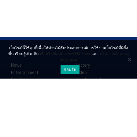
เว็บไซต์นี้ใช้คุกกี้เพื่อให้ท่านได้รับประสบการณ์การใช้งานเว็บไซต์ที่ดียิ่ง
ขึ้น เรียนรู้เพิ่มเติม
เงื่อนไขข้อตกลงการใช้บริการ
และ
นโยบายคุ้มครอง
ส่วนบุคคล
News
Lottery
ยอมรับ
Entertainment
Video
Lifestyle
ร่วมด้วยช่วยกัน
Horoscope
About
Contact
PR by Dataxet