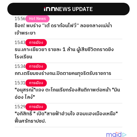
NEWS UPDATE
15:56
Hot News
ช็อก! พบร่าง “เต้ ดราก้อนไฟว์“ ลอยกลางแม่น้ำ
เจ้าพระยา
15:43
การเมือง
รบ.เคาะเยียวยา รายละ 1 ล้าน ผู้เสียชีวิตกราดยิง
โรงเรียน
15:34
การเมือง
ภท.เตรียมชงร่างกม.ปิดตายคนทุจริตรับราชการ
15:31
การเมือง
"อนุสรณ์"แจง ตะโกนเรียกร้องสันติภาพต่อหน้า "มิน
อ่อง ไลง์"
15:29
การเมือง
"อภิสิทธิ์ " เปิด"สายฟ้าฮ่วมใจ ฮอมแฮงเมืองเหนือ"
ฟื้นศรัทธาปชป.