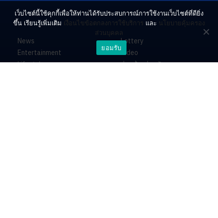
เว็บไซต์นี้ใช้คุกกี้เพื่อให้ท่านได้รับประสบการณ์การใช้งานเว็บไซต์ที่ดียิ่ง
ขึ้น เรียนรู้เพิ่มเติม
เงื่อนไขข้อตกลงการใช้บริการ
และ
นโยบายคุ้มครอง
ส่วนบุคคล
News
Lottery
ยอมรับ
Entertainment
Video
Lifestyle
ร่วมด้วยช่วยกัน
Horoscope
About
Contact
PR by Dataxet