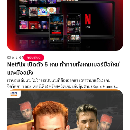
03 พ.ย. 64
คอนเทนต์
Netflix เปิดตัว 5 เกม ท้าทายทั้งเกมเมอร์มือใหม่
และมือฉมัง
เราชอบเล่นเกม ไม่ว่าจะเป็นเกมที่ต้องออกแรง (ลาวามาแล้ว!) เกม
จิตวิทยา (เดอะ เซอร์เคิล) หรือสควิดเกม เล่นลุ้นตาย (Squid Game)
ก็ตาม และเราอยากให้สมาชิกของเรามีแต่ความบันเทิงจริง ๆ เราจึงตื่นเต้น
สุดๆ สำหรับก้าวแรกของการเปิดตัวเกมจาก Netflix บนมือถือให้โลกได้
สัมผัส เริ่มตั้งแต่วันนี้