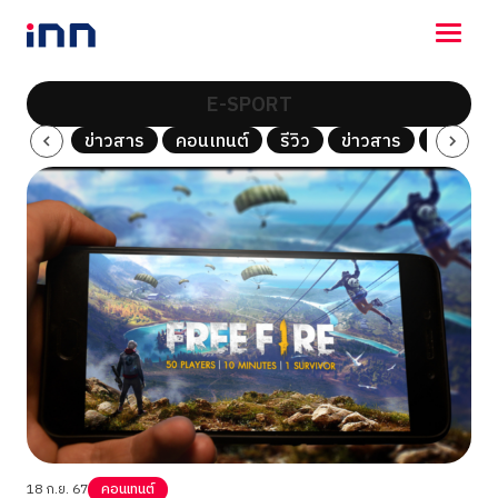
E-SPORT
NEWS
รีวิว
ข่าวสาร
คอนเทนต์
รีวิว
ข่าวสาร
คอนเทนต
ENTERTAINMENT
LIFESTYLE
HOROSCOPE
LOTTERY
VIDEO
ร่วมด้วยช่วยกัน
18 ก.ย. 67
คอนเทนต์