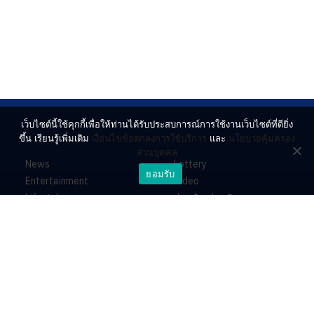
เว็บไซต์นี้ใช้คุกกี้เพื่อให้ท่านได้รับประสบการณ์การใช้งานเว็บไซต์ที่ดียิ่ง
ขึ้น เรียนรู้เพิ่มเติม
เงื่อนไขข้อตกลงการใช้บริการ
และ
นโยบายคุ้มครอง
ส่วนบุคคล
News
Lottery
ยอมรับ
Entertainment
Video
Lifestyle
ร่วมด้วยช่วยกัน
Horoscope
About
Contact
PR by Dataxet