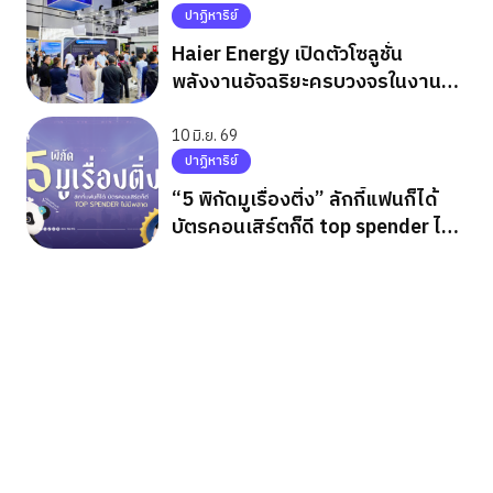
ปาฏิหาริย์
Haier Energy เปิดตัวโซลูชั่น
พลังงานอัจฉริยะครบวงจรในงาน
ASEW 2026
10 มิ.ย. 69
ปาฏิหาริย์
“5 พิกัดมูเรื่องติ่ง” ลักกี้แฟนก็ได้
บัตรคอนเสิร์ตก็ดี top spender ไม่มี
พลาด