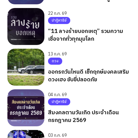
22 ก.ค. 69
ปาฏิหาริย์
“11 ลางร้ายบอกเหตุ” รวมความ
เชื่อจากทั่วทุกมุมโลก
13 ก.ค. 69
ดวง
ออกรถวันไหนดี เช็กฤกษ์มงคลเสริม
ดวงเฮง ขับขี่ปลอดภัย
04 ก.ค. 69
ปาฏิหาริย์
สีมงคลตามวันเกิด ประจำเดือน
กรกฎาคม 2569
03 ก.ค. 69