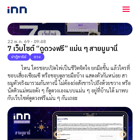
NEWS
ENTERTAINMENT
22 พ.ค. 69 - 09:48
7 เว็บไซต์ “ดูดวงฟรี” แม่น ๆ สายมูมานี่
LIFESTYLE
HOROSCOPE
ปาฏิหาริย์
ดวง
LOTTERY
ไหน ใครชอบเปิดไพ่เป็นชีวิตจิตใจ ยกมือขึ้น แล้วใครที่
VIDEO
ชอบเสี่ยงเซียมซี หรือชอบดูลายมือบ้าง แสดงตัวกันหน่อย สา
ร่วมด้วยช่วยกัน
ยมูตัวจริงมารวมกันทางนี้ ไม่ต้องถ่อสังขารไปถึงห้วยขวาง หรือ
นัดคิวแม่หมอดัง ๆ ก็ดูดวงเองแบบแม่น ๆ อยู่ที่บ้านได้ มาพบ
กับเว็บไซต์ดูดวงฟรีแม่น ๆ กันเถอะ