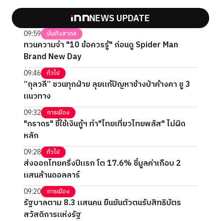
NEWS UPDATE
09:59
บันเทิงสากล
ทวนความจำ "10 ข้อควรรู้" ก่อนดู Spider Man
Brand New Day
09:46
ทั่วไป
“กุลวลี” ชวนทุกฝ่าย ลุยแก้ปัญหาช้างป่าค้างคา ชู 3
แนวทาง
09:32
การเมือง
"ภราดร" ชี้ใช้เงินกู้ฯ ทำ"ไทยเที่ยวไทยพลัส" ไม่ผิด
หลัก
09:28
ทั่วไป
ส่งออกไทยครึ่งปีแรก โต 17.6% ชี้มูลค่าเกือบ 2
แสนล้านดอลลาร์
09:20
การเมือง
รัฐบาลตาม 8.3 แสนคน ยืนยันตัวตนรับสิทธิบัตร
สวัสดิการแห่งรัฐ