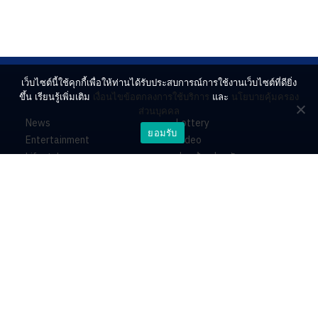
เว็บไซต์นี้ใช้คุกกี้เพื่อให้ท่านได้รับประสบการณ์การใช้งานเว็บไซต์ที่ดียิ่ง
ขึ้น เรียนรู้เพิ่มเติม
เงื่อนไขข้อตกลงการใช้บริการ
และ
นโยบายคุ้มครอง
ส่วนบุคคล
News
Lottery
ยอมรับ
Entertainment
Video
Lifestyle
ร่วมด้วยช่วยกัน
Horoscope
About
Contact
PR by Dataxet