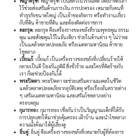
พญาครุฑ
: พญาครุฑ เป็นสัตว์ในวรรณคดี โดยถ้าพกเอา
ไว้ช่วยส่งเสริมด้านการเงิน การปกครอง เหมาะกับคนที่
ทำธุรกิจขนาดใหญ่ เป็นเจ้าของกิจการ หรือทำงานเกี่ยว
กับที่ดิน ค้าขายที่ดิน และต้องติดต่อราชการ
ตะกรุด
: ตะกรุด คือเครื่องรางของขลังที่รวมพุทธคุณ ธรรม
คุณ และสังฆคุณไว้ในอันเดียว ช่วยในด้านต่าง ๆ ไม่ว่าจะ
เป็นแคล้วคลาดปลอดภัย หรือเมตตามหานิยม ค้าขาย
โชคลาภ
เบี้ยแก้
: เบี้ยแก้ เป็นเครื่องรางของขลังที่เปลี่ยนร้ายให้
กลายเป็นดี ป้องกันภูติผี สิ่งชั่วร้าย และใครที่คิดร้ายกับ
เรา ก็จะช่วยป้องกันได้
พระปิดตา
: พระปิดตา จะช่วยเสริมความมงคลในชีวิต
แคล้วคลาดปลอดภัยจากอุบัติเหตุ หรือเรื่องอันตรายต่าง
ๆ เสริมเมตตามหานิยม และเสริมโชคลาภอย่าง
ครอบคลุม
กุมารทอ
ง: กุมารทอง เชื่อกันว่าเป็นวิญญาณเด็กที่ได้รับ
การปลุกเสกให้มาช่วยคุ้มครอง เฝ้าบ้าน และนำโชคลาภ
ความมั่งคั่งมาให้ผู้เลี้ยงดู
อิ่นคู่
: อิ่นคู่ คือเครื่องรางของขลังที่เหมาะกับผู้ที่ต้องการ