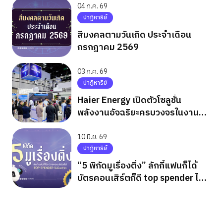
04 ก.ค. 69
ปาฏิหาริย์
สีมงคลตามวันเกิด ประจำเดือน
กรกฎาคม 2569
03 ก.ค. 69
ปาฏิหาริย์
Haier Energy เปิดตัวโซลูชั่น
พลังงานอัจฉริยะครบวงจรในงาน
ASEW 2026
10 มิ.ย. 69
ปาฏิหาริย์
“5 พิกัดมูเรื่องติ่ง” ลักกี้แฟนก็ได้
บัตรคอนเสิร์ตก็ดี top spender ไม่มี
พลาด