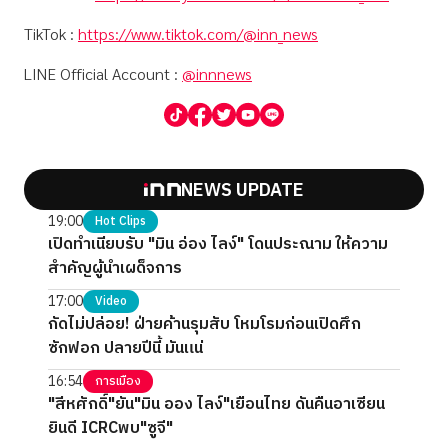
TikTok :
https://www.tiktok.com/@inn_news
LINE Official Account :
@innnews
NEWS UPDATE
19:00
Hot Clips
เปิดทำเนียบรับ "มิน อ่อง ไลง์" โดนประณาม ให้ความ
สำคัญผู้นำเผด็จการ
17:00
Video
กัดไม่ปล่อย! ฝ่ายค้านรุมสับ โหมโรมก่อนเปิดศึก
ซักฟอก ปลายปีนี้ มันแน่
16:54
การเมือง
"สีหศักดิ์"ยัน"มิน ออง ไลง์"เยือนไทย ดันคืนอาเซียน
ยินดี ICRCพบ"ซูจี"