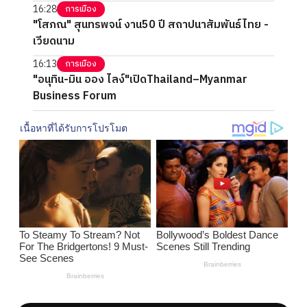
16:28
การเมือง
"โสภณ" สุนทรพจน์ งาน50 ปี สถาปนาสัมพันธ์ไทย -
เวียดนาม
16:13
การเมือง
"อนุทิน-มิน ออง ไลง์"เปิดThailand–Myanmar
Business Forum