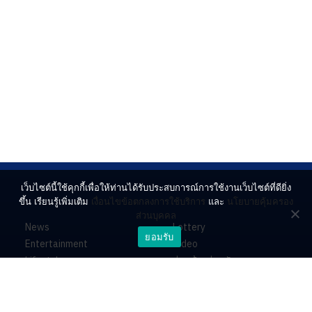
เว็บไซต์นี้ใช้คุกกี้เพื่อให้ท่านได้รับประสบการณ์การใช้งานเว็บไซต์ที่ดียิ่ง
ขึ้น เรียนรู้เพิ่มเติม
เงื่อนไขข้อตกลงการใช้บริการ
และ
นโยบายคุ้มครอง
ส่วนบุคคล
News
Lottery
ยอมรับ
Entertainment
Video
Lifestyle
ร่วมด้วยช่วยกัน
Horoscope