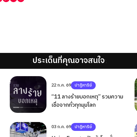
ประเด็นที่คุณอาจสนใจ
';
';
22 ก.ค. 69
ปาฏิหาริย์
“11 ลางร้ายบอกเหตุ” รวมความ
เชื่อจากทั่วทุกมุมโลก
03 ก.ค. 69
ปาฏิหาริย์