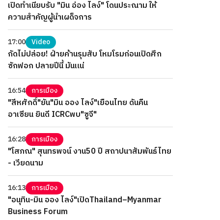
เปิดทำเนียบรับ "มิน อ่อง ไลง์" โดนประณาม ให้
ความสำคัญผู้นำเผด็จการ
17:00
Video
กัดไม่ปล่อย! ฝ่ายค้านรุมสับ โหมโรมก่อนเปิดศึก
ซักฟอก ปลายปีนี้ มันแน่
16:54
การเมือง
"สีหศักดิ์"ยัน"มิน ออง ไลง์"เยือนไทย ดันคืน
อาเซียน ยินดี ICRCพบ"ซูจี"
16:28
การเมือง
"โสภณ" สุนทรพจน์ งาน50 ปี สถาปนาสัมพันธ์ไทย
- เวียดนาม
16:13
การเมือง
"อนุทิน-มิน ออง ไลง์"เปิดThailand–Myanmar
Business Forum