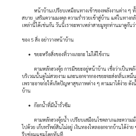
หน้าบ้านเปรียบเหมือนทางเข้าของพลังงานต่าง ๆ ทั้งดีแ
สบาย เสริมความมงคล ความร่ำรวยเข้าสู่บ้าน แต่ในทางกลับ
เหล่านี้ได้เช่นกัน วันนี้เราจะพาเหล่าสายมูทุกท่านมาดูกัน
ของ 5 สิ่ง อย่าวางหน้าบ้าน
ขยะหรือสิ่งของที่วางเกะกะ ไม่ได้ใช้งาน
ตามหลักฮวงจุ้ย การมีขยะอยู่หน้าบ้าน เชื่อว่าเป็นพลังงา
บริเวณนั้นดูไม่สวยงาม และนอกจากกองขยะจะส่งกลิ่นเหม็นแล้
เพราะอาจก่อให้เกิดปัญหาสุขภาพต่าง ๆ ตามมาได้ง่าย ดังนั้
บ้าน
ก๊อกน้ำที่มีน้ำรั่วซึม
ตามหลักฮวงจุ้ยน้ำ เปรียบเสมือนโชคลาภและความมั่งคั่
ไปด้วย เก็บทรัพย์สินไม่อยู่ เงินทองไหลออกจากบ้านได้ง่าย ซ้ำ
รีบซ่อมแซมโดยทันที