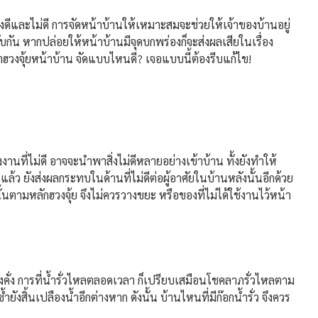
ละไม่ดี การจัดหน้าบ้านให้เหมาะสมจะช่วยให้เจ้าของบ้านอยู่
กัน หากปล่อยให้หน้าบ้านมีจุดบกพร่องก็จะส่งผลเสียในเรื่อง
ว่าฮวงจุ้ยหน้าบ้าน จัดแบบไหนดี? เจอแบบนี้ต้องรีบแก้ไข!
นที่ไม่ดี อาจจะนำพาสิ่งไม่ดีหลายอย่างเข้าบ้าน ทั้งยังทำให้
ว ยังส่งผลกระทบในด้านที่ไม่ดีต่อผู้อาศัยในบ้านหลังนั้นอีกด้วย
นตามหลักฮวงจุ้ย จึงไม่ควรวางขยะ หรือของที่ไม่ได้ใช้งานไว้หน้า
ง การที่น้ำรั่วไหลตลอดเวลา ก็เปรียบเสมือนโชคลาภรั่วไหลตาม
ยังสิ้นเปลืองน้ำอีกต่างหาก ดังนั้น บ้านไหนที่มีก๊อกน้ำรั่ว จึงควร