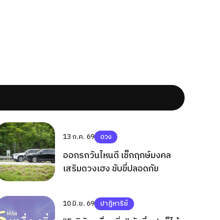
13 ก.ค. 69
ดวง
ออกรถวันไหนดี เช็กฤกษ์มงคล
เสริมดวงเฮง ขับขี่ปลอดภัย
10 มิ.ย. 69
ปาฏิหาริย์