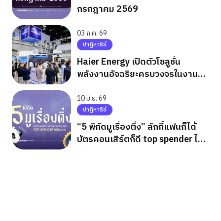
กรกฎาคม 2569
03 ก.ค. 69
ปาฏิหาริย์
Haier Energy เปิดตัวโซลูชั่น
พลังงานอัจฉริยะครบวงจรในงาน
ASEW 2026
10 มิ.ย. 69
ปาฏิหาริย์
“5 พิกัดมูเรื่องติ่ง” ลักกี้แฟนก็ได้
บัตรคอนเสิร์ตก็ดี top spender ไม่มี
พลาด