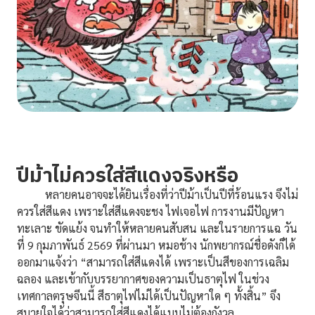
ปีม้าไม่ควรใส่สีแดงจริงหรือ
หลายคนอาจจะได้ยินเรื่องที่ว่าปีม้าเป็นปีที่ร้อนแรง จึงไม่
ควรใส่สีแดง เพราะใส่สีแดงจะชง ไฟเจอไฟ การงานมีปัญหา
ทะเลาะ ขัดแย้ง จนทำให้หลายคนสับสน และในรายการแฉ วัน
ที่ 9 กุมภาพันธ์ 2569 ที่ผ่านมา หมอช้าง นักพยากรณ์ชื่อดังก็ได้
ออกมาแจ้งว่า “สามารถใส่สีแดงได้ เพราะเป็นสีของการเฉลิม
ฉลอง และเข้ากับบรรยากาศของความเป็นธาตุไฟ ในช่วง
เทศกาลตรุษจีนนี้ สีธาตุไฟไม่ได้เป็นปัญหาใด ๆ ทั้งสิ้น” จึง
สบายใจได้ว่าสามารถใส่สีแดงได้แบบไม่ต้องกังวล