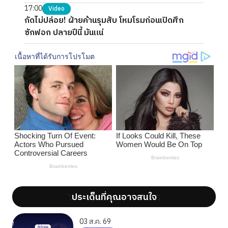
17:00
Video
กัดไม่ปล่อย! ฝ่ายค้านรุมสับ โหมโรมก่อนเปิดศึก
ซักฟอก ปลายปีนี้ มันแน่
ประเด็นที่คุณอาจสนใจ
';
';
03 ส.ค. 69