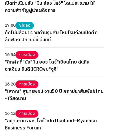
เปิดทำเนียบรับ "มิน อ่อง ไลง์" โดนประณาม ให้
ความสำคัญผู้นำเผด็จการ
17:00
Video
กัดไม่ปล่อย! ฝ่ายค้านรุมสับ โหมโรมก่อนเปิดศึก
ซักฟอก ปลายปีนี้ มันแน่
16:54
การเมือง
"สีหศักดิ์"ยัน"มิน ออง ไลง์"เยือนไทย ดันคืน
อาเซียน ยินดี ICRCพบ"ซูจี"
16:28
การเมือง
"โสภณ" สุนทรพจน์ งาน50 ปี สถาปนาสัมพันธ์ไทย
- เวียดนาม
16:13
การเมือง
"อนุทิน-มิน ออง ไลง์"เปิดThailand–Myanmar
Business Forum