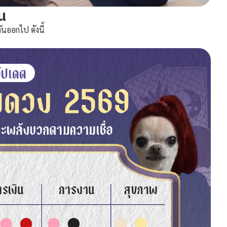
น
ออกไป ดังนี้