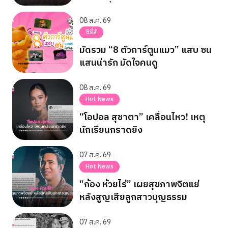
8 ส.ค. นี้
08 ส.ค. 69
ซีรี่ส์
มัดรวม “8 ตัวการ์ตูนแมว” แสบ ซน
แสนน่ารัก มัดใจคนดู
08 ส.ค. 69
Hot News
“โอปอล สุชาตา” เคลื่อนไหว! เหตุ
นักเรียนกราดยิง
07 ส.ค. 69
Hot News
“ก้อง ห้วยไร่” เผยสุขภาพจิตแย่
หลังสูญเสียลูกสาวบุญธรรม
07 ส.ค. 69