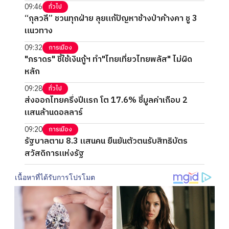
09:46
ทั่วไป
“กุลวลี” ชวนทุกฝ่าย ลุยแก้ปัญหาช้างป่าค้างคา ชู 3
แนวทาง
09:32
การเมือง
"ภราดร" ชี้ใช้เงินกู้ฯ ทำ"ไทยเที่ยวไทยพลัส" ไม่ผิด
หลัก
09:28
ทั่วไป
ส่งออกไทยครึ่งปีแรก โต 17.6% ชี้มูลค่าเกือบ 2
แสนล้านดอลลาร์
09:20
การเมือง
รัฐบาลตาม 8.3 แสนคน ยืนยันตัวตนรับสิทธิบัตร
สวัสดิการแห่งรัฐ