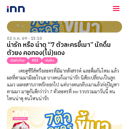
NEWS
ENTERTAINMENT
02 ก.ค. 69 - 15:10
น่ารัก หรือ น่าดุ “7 ตัวละครขี้เมา” นักดื่ม
LIFESTYLE
ตัวยง คอทอง(ไม่)แดง
HOROSCOPE
LOTTERY
บันเทิงไทย
ซีรี่ส์
บันเทิง
VIDEO
เคยดูซีรีส์หรือละครที่มีฉากสังสรรค์ และดื่มกันไหม แล้ว
ร่วมด้วยช่วยกัน
ผลที่ตามมามีอะไรนะ บางคนก็เมาน่ารัก นิสัยเปลี่ยนเป็นลูก
แมว เผลอสารภาพรักออกไป แต่บางคนกลับเมาแล้วก่อปัญหา
ตามมา มาดูกันดีกว่าว่า 7 ตัวละครที่ inn รวบรวมมาวันนี้ คน
ไหนน่าดุ คนไหนน่ารัก