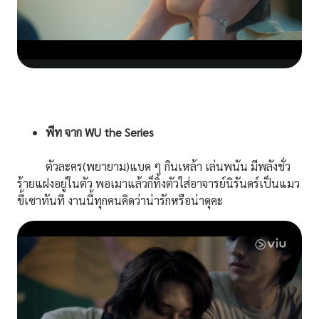
พีท จาก WU the Series
ตัวละคร(พยายาม)แบด ๆ กินเหล้า เล่นพนัน มีพลังชั่ว
ร้ายแฝงอยู่ในตัว พอเมาแล้วก็ทิ้งตัวใส่อาจารย์นิรันดร์เป็นแมว
ขี้เซาทันที งานนี้ทุกคนคิดว่าน่ารักหรือน่าดุคะ