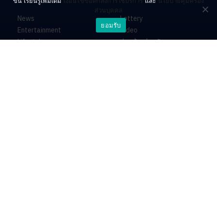
ขึ้น เรียนรู้เพิ่มเติม
เงื่อนไขข้อตกลงการใช้บริการ
และ
นโยบายคุ้มครอง
ส่วนบุคคล
News
Lottery
ยอมรับ
Entertainment
Video
Lifestyle
ร่วมด้วยช่วยกัน
Horoscope
About
Contact
PR by Dataxet