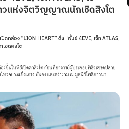
ราวแห่งจิตวิญญาณนักเชิดสิงโต
ปิดกล้อง “LION HEART” ดึง “พั้นช์ 4EVE, เจ็ท ATLAS,
กเชิดสิงโต
ก้องขึ้นในพิธีเปิดตาสิงโต ก่อนที่อาจารย์ผู้ประกอบพิธีจะจรดปลาย
อนไหวอย่างแข็งแกร่ง มั่นคง และสง่างาม ณ มูลนิธิโพธิภาวนา