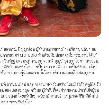
้แก่ ชลากรณ์ ปัญญาโฉม ผู้อำนวยการสร้างฝ่ายบริหาร, นลินา ชย
น่ายภาพยนตร์ M STUDIO ร่วมด้วยทีมนักแสดงที่มาร่วมงาน ได้แก่
น กวินรัฏฐ์ ยศอมรสุนทร, ลูลู่ ดวงฤดี บุญบำรุง (ลูลู่ โปงลางสะออน)
งและพิธีเบิกเนตรสิงโตอย่างเป็นทางการ เพื่อความเป็นสิริมงคลก่อน
ไปด้วยความอบอุ่นและความตั้งใจของทีมงานและนักแสดงทุกคน
ที่ คาร์แมนไลน์ และ M STUDIO ร่วมสร้าง โดยมี จังก้า สตูดิโอ รับ
นก่อนของ เอส คมกฤษ ตรีวิมล ผู้กำกับที่เคยฝากผลงานประทับใจผู้ชม
ก และ อนงค์ โดยครั้งนี้เขาพร้อมนำเสนออีกแง่มุมของชีวิตที่เต็มไป
กของ “การเชิดสิงโต”