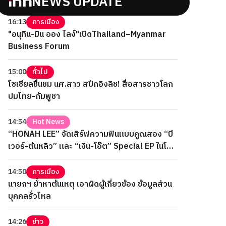
NEWS UPDATE
16:13
การเมือง
"อนุทิน-มิน ออง ไลง์"เปิดThailand–Myanmar
Business Forum
15:00
ทั่วไป
โซเชียลชื่นชม นศ.สาว สปีกอิงลิช! สื่อสารชาวโลก
ปมไทย-กัมพูชา
14:54
Hot News
“HONAH LEE” จัดเสิร์ฟความฟินแบบคูณสอง “บี
เวอร์-ต้นหลิว” และ “เงิน-โอ๊ต” Special EP ในโรง
ภาพยนตร์ 2 วันเต็ม
14:50
การเมือง
นายกฯ ย้ำหาต้นเหตุ เอาผิดผู้เกี่ยวข้อง ข้อมูลส่วน
บุคคลรั่วไหล
14:26
ข่าว