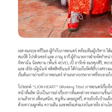
เอส คมกฤษ ตรีวิมล ผู้กำกับภาพยนตร์ พร้อมทีมผู้บริหาร ได
สมบัติ โปรดิวเซอร์ และ ภาณุ อารี ผู้อำนวยการฝ่ายจัดจำห
ทิพานัน นิลสยาม (พั้นช์ 4EVE), เป้ อารักษ์ อมรศุภศิริ, หยว
และ เอิร์ธ ณัฐนันท์ ศดิศสิทธินนท์ ได้ร่วมกันจัดพิธีบวงสรว
เริ่มต้นการถ่ายทำภาพยนตร์ ท่ามกลางบรรยากาศที่อบอวล
โปรเจกต์ “LION HEART” (Working Title) ภาพยนตร์เรื่องใหม่
หน้าที่ผลิต นับเป็นการเล่าเรื่องราวที่แตกต่างจากผลงานชิ้
มาแล้วจาก เพื่อนสนิท, หนูหิ่น เดอะมูฟวี่, สายลับจับบ้านเล็
ด้วยความผูกพัน ความฝัน และพลังแห่งแรงบันดาลใจ ผ่านโล