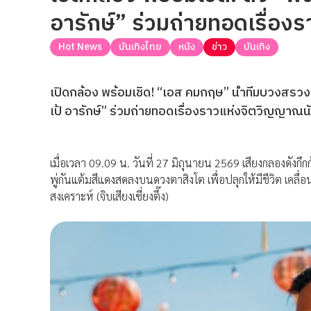
อารักษ์” ร่วมถ่ายทอดเรื่อง
Hot News
บันเทิงไทย
หนัง
ข่าว
บันเทิง
เปิดกล้อง พร้อมเชิด! “เอส คมกฤษ” นำทีมบวงสรวงเ
เป้ อารักษ์” ร่วมถ่ายทอดเรื่องราวแห่งจิตวิญญาณนั
เมื่อเวลา 09.09 น. วันที่ 27 มิถุนายน 2569 เสียงกลองดังกึก
พู่กันแต้มสีแดงสดลงบนดวงตาสิงโต เพื่อปลุกให้มีชีวิต เคลื่
สงเคราะห์ (จิบเสียงเซี่ยงตึ๊ง)