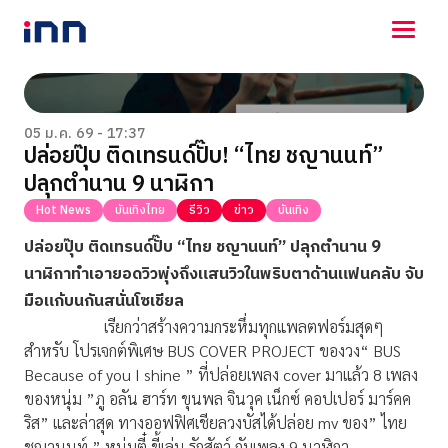
NEWS
ENTERTAINMENT
05 ม.ค. 69 - 17:37
ปล่อยปุ๊บ ติดเทรนด์ปั๊บ! “ไทย ชญานนท์”
LIFESTYLE
ปลุกตำนาน 9 นาฬิกา
HOROSCOPE
LOTTERY
Hot News
บันเทิงไทย
รีวิว
ข่าว
บันเทิง
VIDEO
ปล่อยปุ๊บ ติดเทรนด์ปั๊บ “ไทย ชญานนท์” ปลุกตำนาน 9
ร่วมด้วยช่วยกัน
นาฬิกาทำเอายอดวิวพุ่งถึงแสนวิวในพริบตาด้านแฟนคลับ จับ
มือแก้บนกันสนั่นโซเชียล
เรียกว่าสร้างความกระหึ่มทุกแพลตฟอร์มสุดๆ
สำหรับ โปรเจกต์พิเศษ BUS COVER PROJECT ของวง“ BUS
Because of you I shine ” ที่ปล่อยเพลง cover มาแล้ว 8 เพลง
ของหนุ่ม ”ภู อลัน ฮาร์ท ขุนพล จินวุค เน็กซ์ คอปเปอร์ มาร์คค
ริส” และล่าสุด ทางออฟฟิศเชียลวงบัสได้ปล่อย mv ของ” ไทย
ชญานนท์ ” หนุ่มตี๋ ขี้เล่น รักสัตว์ กับเพลง 9 นาฬิกา