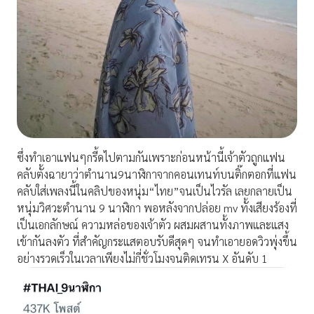
ซึ่งทำเอาแฟนๆกรี้ดไปตามกันเพราะก่อนหน้านี้เจ้าตัวถูกแฟน
คลับตั้งฉายาว่าตำนาน9นาฬิกาจากคอนเทนท์บนติ๊กตอกที่แฟน
คลับใส่เพลงนี้ในคลิปของหนุ่ม“ไทย”จนเป็นไวรัล เลยกลายเป็น
หนุ่มวิศวะตำนาน 9 นาฬิกา พอหลังจากปล่อย mv ทั้งเสียงร้องที่
เป็นเอกลักษณ์ ความหล่อของเจ้าตัว ผสมผสานทั้งภาพและแสง
เข้ากันลงตัว ที่สำคัญกระแสตอบรับดีสุดๆ จนทำเอายอดวิวพุ่งขึ้น
อย่างรวดเร็วในเวลาเพียงไม่กี่ชั่วโมงจนติดเทรน X อันดับ 1