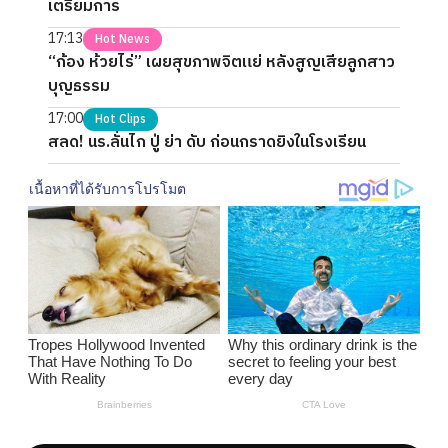
เตรียมการ
17:13
Hot News
“ก้อง ห้วยไร่” เผยสุขภาพจิตแย่ หลังสูญเสียลูกสาว
บุญธรรม
17:00
Hot Clips
สลด! นร.ลั่นไก ปู่ ย่า ดับ ก่อนกราดยิงในโรงเรียน