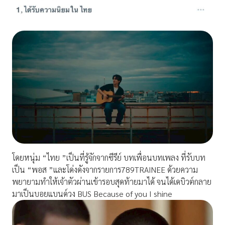
โดยหนุ่ม “ไทย ”เป็นที่รู้จักจากซีรีย์ บทเพื่อนบทเพลง ที่รับบท
เป็น “พอส ”และโด่งดังจากรายการ789TRAINEE ด้วยความ
พยายามทำให้เจ้าตัวผ่านเข้ารอบสุดท้ายมาได้ จนได้เดบิวต์กลาย
มาเป็นบอยแบนด์วง BUS Because of you I shine