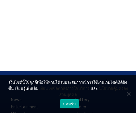
เว็บไซต์นี้ใช้คุกกี้เพื่อให้ท่านได้รับประสบการณ์การใช้งานเว็บไซต์ที่ดียิ่ง
ขึ้น เรียนรู้เพิ่มเติม
เงื่อนไขข้อตกลงการใช้บริการ
และ
นโยบายคุ้มครอง
ส่วนบุคคล
News
Lottery
ยอมรับ
Entertainment
Video
Lifestyle
ร่วมด้วยช่วยกัน
Horoscope