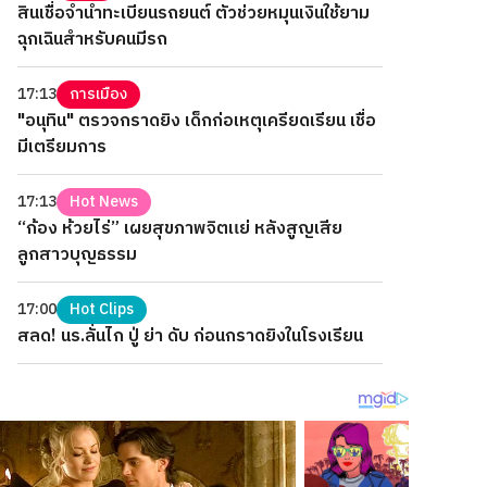
สินเชื่อจำนำทะเบียนรถยนต์ ตัวช่วยหมุนเงินใช้ยาม
ฉุกเฉินสำหรับคนมีรถ
17:13
การเมือง
"อนุทิน" ตรวจกราดยิง เด็กก่อเหตุเครียดเรียน เชื่อ
มีเตรียมการ
17:13
Hot News
“ก้อง ห้วยไร่” เผยสุขภาพจิตแย่ หลังสูญเสีย
ลูกสาวบุญธรรม
17:00
Hot Clips
สลด! นร.ลั่นไก ปู่ ย่า ดับ ก่อนกราดยิงในโรงเรียน