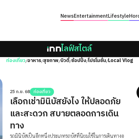
News
Entertainment
Lifestyle
Hor
ไลฟ์สไตล์
ท่องเที่ยว
อาหาร
สุขภาพ
บิวตี้
ช้อปปิ้ง
โปรโมชั่น
Local Vlog
/
/
/
/
/
/
25 ก.ย. 68
ท่องเที่ยว
เลือกเช่ามินิบัสยังไง ให้ปลอดภัย
และสะดวก สบายตลอดการเดิน
ทาง
รถมินิบัสเป็นอีกหนึ่งประเภทรถบัสที่นิยมใช้ในการเดินทางอ