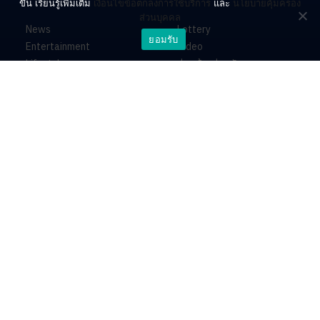
ขึ้น เรียนรู้เพิ่มเติม
เงื่อนไขข้อตกลงการใช้บริการ
และ
นโยบายคุ้มครอง
ส่วนบุคคล
News
Lottery
ยอมรับ
Entertainment
Video
Lifestyle
ร่วมด้วยช่วยกัน
Horoscope
About
Contact
PR by Dataxet