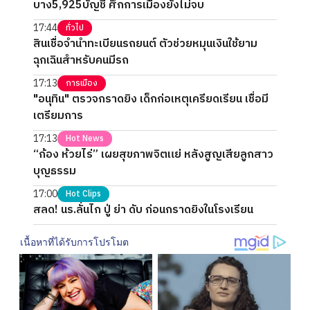
บาง5,925บัญชี ศึกการเมืองยังไม่จบ
17:44
ทั่วไป
สินเชื่อจำนำทะเบียนรถยนต์ ตัวช่วยหมุนเงินใช้ยาม
ฉุกเฉินสำหรับคนมีรถ
17:13
การเมือง
"อนุทิน" ตรวจกราดยิง เด็กก่อเหตุเครียดเรียน เชื่อมี
เตรียมการ
17:13
Hot News
“ก้อง ห้วยไร่” เผยสุขภาพจิตแย่ หลังสูญเสียลูกสาว
บุญธรรม
17:00
Hot Clips
สลด! นร.ลั่นไก ปู่ ย่า ดับ ก่อนกราดยิงในโรงเรียน