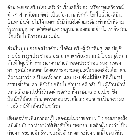
ด้าน พลเอกเกรียงไกร เสริมว่า เรื่องคดีฮั้ว สว. หรือกระแสวิจารณ์
ต่างๆ สำหรับตน คิดว่าเป็นเรื่องนานาจิตตัง โลกใบนี้เรื่องติฉิน
นินทามันห้ามไม่ได้ แต่เรายังมีกำลังใจดี และต้องทำหน้าที่ตาม
รัฐธรรมนูญ หากคำตัดสินทางกฎหมายออกมาอย่างไร เราก็พร้อม
น้อมรับ ไม่มีการตะแบงแน่น
ส่วนในมุมมองของฝ่ายค้าน ‘ไอติม-พริษฐ์ วัชรสินธุ’ สส.บัญชี
รายชื่อ พรรคประชาชน ออกมาฟาดกลับผลงาน 2 ปีของวุฒิสภา
ทันที โดยชี้ว่า หากมองจากสายตาของประชาชน ผลงานของ
สว. ชุดนี้ยังสอบตก โดยเฉพาะความคลุมเครือของคดีฮั้วเลือก สว.
ที่ผ่านมากว่า 2 ปี แต่ทั้ง กกต. และ DSI ยังไม่มีข้อยุติที่เป็นรูป
ธรรม ซ้ำร้าย สว. ที่ยังมีมลทินในสำนวนคดี กลับเป็นผู้ทำหน้าที่
โหวตเลือกคนไปนั่งในองค์กรอิสระ ทั้ง กกต. และ ป.ป.ช. ซึ่ง
มีหน้าที่ย้อนกลับมาตรวจสอบ สว. เสียเอง จนกลายเป็นวงจรผล
ประโยชน์ทับซ้อนที่น่ากังวล
เสียงสะท้อนที่แตกออกเป็นสองมุมในวาระครบ 2 ปีของสภาสูงฝั่ง
หนึ่งยืนยันว่า ทำหน้าที่เพื่อหัวใจประชาชน แต่อีกฝั่งมองว่า เป็น
เพียงการขยายอิทธิพลของขั้วอำนาจการเมือง จากนี้ไปดุลพินิจ