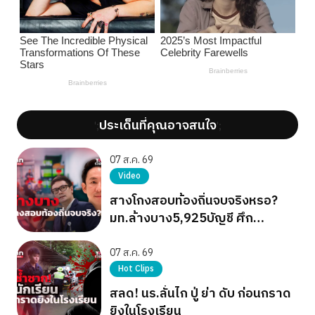
ประเด็นที่คุณอาจสนใจ
';
';
07 ส.ค. 69
Video
สางโกงสอบท้องถิ่นจบจริงหรอ?
มท.ล้างบาง5,925บัญชี ศึก
การเมืองยังไม่จบ
07 ส.ค. 69
Hot Clips
สลด! นร.ลั่นไก ปู่ ย่า ดับ ก่อนกราด
ยิงในโรงเรียน