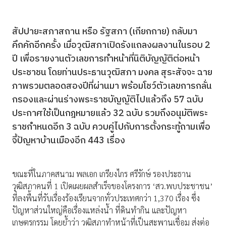
สัปปายะสภาสถาน หรือ รัฐสภา (เกียกกาย) กลับมา
คึกคักอีกครั้ง เมื่อวุฒิสภาเปิดรังแถลงผลงานในรอบ 2
ปี เพื่อรายงานตัวเลขการทำหน้าที่นิติบัญญัติต่อหน้า
ประชาชน โดยท่านประธานวุฒิสภา มงคล สุระสัจจะ ฉาย
ภาพรวมตลอดสองปีที่ผ่านมา พร้อมโชว์ตัวเลขการกลั่น
กรองและผ่านร่างพระราชบัญญัติไปแล้วถึง 57 ฉบับ
ประกาศใช้เป็นกฎหมายแล้ว 32 ฉบับ รวมถึงอนุมัติพระ
ราชกำหนดอีก 3 ฉบับ ควบคู่ไปกับการตั้งกระทู้ถามเพื่อ
จี้ปัญหาบ้านเมืองอีก 443 เรื่อง
ขณะที่ในภาคสนาม พลเอก เกรียงไกร ศรีรักษ์ รองประธาน
วุฒิสภาคนที่ 1 เปิดเผยผลสำเร็จของโครงการ ‘สว.พบประชาชน’
ที่ลงพื้นที่รับเรื่องร้องเรียนจากทั่วประเทศกว่า 1,370 เรื่อง ซึ่ง
ปัญหาส่วนใหญ่คือเรื่องแหล่งน้ำ ที่ดินทำกิน และปัญหา
เกษตรกรรม โดยย้ำว่า วุฒิสภาทำหน้าที่เป็นสะพานเชื่อม ส่งต่อ