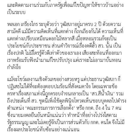
และติดตามงานร่วมกับภาครัฐเพื่อแก้ไขปัญหาให้ชาวบ้านอย่าง
เป็นระบบ
พลเอก เกรียงไกร ระบุด้วยว่า วุฒิสภาอยู่มาครบ 2 ปี ด้วยความ
สามัคคี แม้มีความคิดเห็นที่แตกต่าง ก็ถกเถียงกันได้ ความเห็นที่
แตกต่างเปรียบเหมือนดอกไม้หลากสี เมื่อหลอมรวมก็จะเป็น
ประโยชน์กับประชาชน ส่วนคำวิจารณ์เรื่องคดีฮั้ว สว. นั้น เป็น
เรื่องปกติ ไม่มีใครรู้ตัวดีเท่าตัวของเราเอง เสียงสะท้อนที่ออกมา
เราพร้อมรับฟังนำมาแก้ไขปรับปรุง แต่เราจะไม่เอามาบั่นทอน
กำลังใจ
แม้จะโชว์ผลงานเชิงตัวเลขอย่างสวยหรู แต่ประธานวุฒิสภา ก็
ปฏิเสธไม่ได้ที่จะต้องตอบปมร้อนที่สังคมคาใจ โดยเฉพาะข้อ
ครหาเรื่องสภาแห่งนี้ถูกครอบงำจนกลายเป็น ‘สว.สีน้ำเงิน’ รวม
ถึงประเด็นที่ สว. ชุดนี้เพิ่งใช้ดุลพินิจโหวตเห็นชอบบุคคลไปดำรง
ตำแหน่ง ‘คณะกรรมการการเลือกตั้ง’ หรือ กกต. ถึง 4 ใน 7 คน
ซึ่งนายมงคลยืนยันหนักแน่นว่า ทำหน้าที่อย่างโปร่งใสตาม
รัฐธรรมนูญ และไม่เคยรู้จักเป็นการส่วนตัวกับ กกต. คนใด จึงไม่มี
เรื่องผลประโยชน์ทับซ้อนอย่างแน่นอน