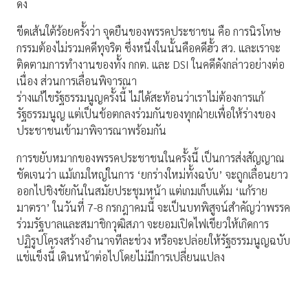
ดัง
ขีดเส้นใต้ร้อยครั้งว่า จุดยืนของพรรคประชาชน คือ การนิรโทษ
กรรมต้องไม่รวมคดีทุจริต ซึ่งหนึ่งในนั้นคือคดีฮั้ว สว. และเราจะ
ติดตามการทำงานของทั้ง กกต. และ DSI ในคดีดังกล่าวอย่างต่อ
เนื่อง ส่วนการเลื่อนพิจารณา
ร่างแก้ไขรัฐธรรมนูญครั้งนี้ ไม่ได้สะท้อนว่าเราไม่ต้องการแก้
รัฐธรรมนูญ แต่เป็นข้อตกลงร่วมกันของทุกฝ่ายเพื่อให้ร่างของ
ประชาชนเข้ามาพิจารณาพร้อมกัน
การขยับหมากของพรรคประชาชนในครั้งนี้ เป็นการส่งสัญญาณ
ชัดเจนว่า แม้เกมใหญ่ในการ ‘ยกร่างใหม่ทั้งฉบับ’ จะถูกเลื่อนยาว
ออกไปชิงชัยกันในสมัยประชุมหน้า แต่เกมเก็บแต้ม ‘แก้ราย
มาตรา’ ในวันที่ 7-8 กรกฎาคมนี้ จะเป็นบทพิสูจน์สำคัญว่าพรรค
ร่วมรัฐบาลและสมาชิกวุฒิสภา จะยอมเปิดไฟเขียวให้เกิดการ
ปฏิรูปโครงสร้างอำนาจทีละช่วง หรือจะปล่อยให้รัฐธรรมนูญฉบับ
แช่แข็งนี้ เดินหน้าต่อไปโดยไม่มีการเปลี่ยนแปลง