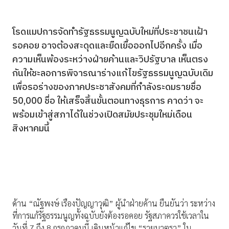
โรดแมปการจัดทำรัฐธรรมนูญฉบับใหม่ที่ประชาชนเฝ้า
รอคอย อาจต้องสะดุดและยืดเยื้อออกไปอีกครั้ง เมื่อ
ความเห็นพ้องระหว่างฝ่ายค้านและวิปรัฐบาล เห็นตรง
กันให้ชะลอการพิจารณาร่างแก้ไขรัฐธรรมนูญฉบับเดิม
เพื่อรอร่างของภาคประชาสังคมที่กำลังระดมรายชื่อ
50,000 ชื่อ ให้เสร็จสิ้นขั้นตอนทางธุรการ คาดว่า จะ
พร้อมเข้าสู่สภาได้ในช่วงเปิดสมัยประชุมใหม่เดือน
สิงหาคมนี้
ด้าน “ณัฐพงษ์ เรืองปัญญาวุฒิ” ผู้นำฝ่ายค้าน ยืนยันว่า ระหว่าง
ที่การแก้รัฐธรรมนูญทั้งฉบับยังต้องรอคอย รัฐสภาควรใช้เวลาใน
วันที่ 7 ถึง 8 กรกฎาคมนี้ เดินหน้าแก้ไข “รายมาตรา” ใน