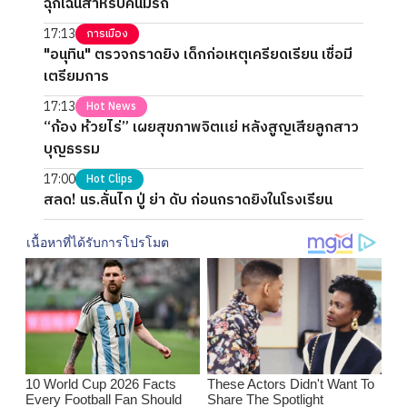
ฉุกเฉินสำหรับคนมีรถ
17:13
การเมือง
"อนุทิน" ตรวจกราดยิง เด็กก่อเหตุเครียดเรียน เชื่อมี
เตรียมการ
17:13
Hot News
“ก้อง ห้วยไร่” เผยสุขภาพจิตแย่ หลังสูญเสียลูกสาว
บุญธรรม
17:00
Hot Clips
สลด! นร.ลั่นไก ปู่ ย่า ดับ ก่อนกราดยิงในโรงเรียน