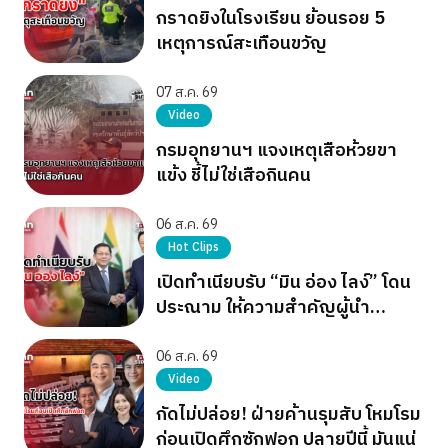
กราดยิงในโรงเรียน ย้อนรอย 5
เหตุการณ์สะเทือนขวัญ
07 ส.ค. 69
Video
กรมอุทยานฯ แจงเหตุเสือห้วยขา
แข้ง ชี้ไม่ใช่เสือกินคน
06 ส.ค. 69
Hot Clips
เปิดทำเนียบรับ “มิน อ่อง ไลง์” โดน
ประณาม ให้ความสำคัญผู้นำ
เผด็จการ
06 ส.ค. 69
Video
กัดไม่ปล่อย! ฝ่ายค้านรุมสับ โหมโรม
ก่อนเปิดศึกซักฟอก ปลายปีนี้ มันแน่