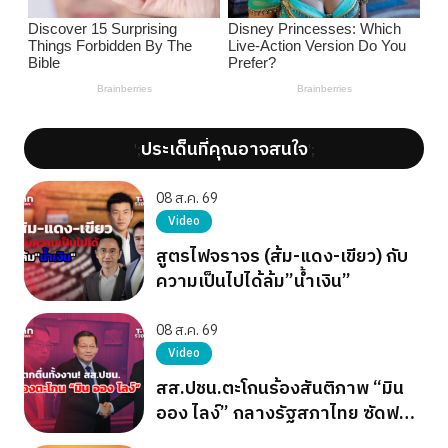
ประเด็นที่คุณอาจสนใจ
';
';
08 ส.ค. 69
Video
สูตรไฟจราจร (ส้ม-แดง-เขียว) กับ
ความเป็นไปได้ล้ม”น้ำเงิน”
08 ส.ค. 69
Video
สส.ปชน.ตะโกนร้องสันติภาพ “มิน
ออง ไลง์” กลางรัฐสภาไทย ซัดฟอก
ขาวเผด็จการ