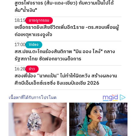
สูตรไฟจราจร (ส้ม-แดง-เขียว) กับความเป็นไปได้
ล้ม"น้ำเงิน"
18:15
อาชญากรรม
เหยื่อกราดยิงเสียชีวิตเพิ่มอีก1ราย -ตร.สอบเพื่อนผู้
ก่อเหตุหาแรงจูงใจ
17:00
Video
สส.ปชน.ตะโกนร้องสันติภาพ "มิน ออง ไลง์" กลาง
รัฐสภาไทย ซัดฟอกขาวเผด็จการ
16:28
ข่าว
สองพี่น้อง “นาคแป้น” ไม่ทำให้ผิดหวัง สร้างผลงาน
ศึกบีเอ็มเอ็กซ์เรซซิ่ง ชิงแชมป์เอเชีย 2026