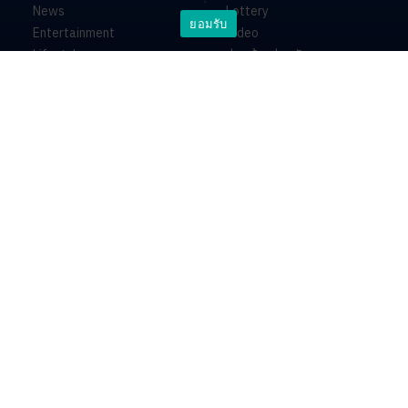
News
Lottery
ยอมรับ
Entertainment
Video
Lifestyle
ร่วมด้วยช่วยกัน
Horoscope
About
Contact
PR by Dataxet
บริษัท ไอเอ็นเอ็น คอนเนกซ์ จำกัด