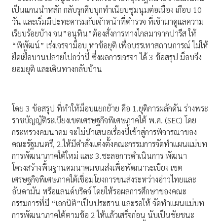
เป็นแกนนำหลัก กลับรุกคืบบุกทำเนียบชุมนุมต่อเนื่อง เกือบ 10
วัน และเริ่มมีปะทะคารมกับเจ้าหน้าที่ตำรวจ ที่เข้ามาดูแลความ
เรียบร้อยบ้าง จน”อนุทิน”ต้องสั่งการทางไกลมาจากปารีส ให้
“พิพัฒน์” เร่งเจรจาม็อบ หาข้อยุติ เพื่อบรรเทาสถานการณ์ ไม่ให้
ยืดเยื้อบานปลายไปกว่านี้ ซึ่งผลการเจรจา ได้ 3 ข้อสรุป ม็อบจึง
ยอมยุติ และเดินทางกลับบ้าน
โดย 3 ข้อสรุป ที่ทำให้ม็อบแยกย้าย คือ 1.ยุติการผลักดัน ร่างพระ
ราชบัญญัติระเบียงเขตเศรษฐกิจพิเศษภาคใต้ พ.ศ. (SEC) โดย
กระทรวงคมนาคม จะไม่นำเสนอเรื่องนี้เข้าสู่การพิจารณาของ
คณะรัฐมนตรี, 2.ให้มีคำสั่งแต่งตั้งคณะกรรมการจัดทำแผนแม่บท
การพัฒนาภาคใต้ใหม่ และ 3.ชะลอการดำเนินการ พัฒนา
โครงสร้างพื้นฐานคมนาคมขนส่งเพื่อพัฒนาระเบียง เขต
เศรษฐกิจพิเศษภาคใต้เชื่อมโยงการขนส่งระหว่างอ่าวไทยและ
อันดามัน หรือแลนด์บริดจ์ โดยให้รอผลการศึกษาของคณะ
กรรมการที่มี “เอกนิติ”เป็นประธาน และรอให้ จัดทำแผนแม่บท
การพัฒนาภาคใต้ตามข้อ 2 ให้แล้วเสร็จก่อน นับเป็นชัยชนะ