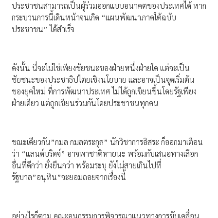
ประชาชนสามารถเป็นผู้ร่วมออกแบบอนาคตของประเทศได้ หาก
กระบวนการนี้เดินหน้าจนเกิด “แผนพัฒนาภาคใต้ฉบับ
ประชาชน” ได้สำเร็จ
ดังนั้น นี่จะไม่ใช่เพียงชัยชนะของฝ่ายหนึ่งฝ่ายใด แต่จะเป็น
ชัยชนะของประชาธิปไตยเชิงนโยบาย และอาจเป็นจุดเริ่มต้น
ของยุคใหม่ ที่การพัฒนาประเทศ ไม่ได้ถูกเขียนขึ้นโดยรัฐเพียง
ฝ่ายเดียว แต่ถูกเขียนร่วมกันโดยประชาชนทุกคน
ขณะเดียวกัน”กมล กมลตระกูล” นักวิชาการอิสระ ก็ออกมาเตือน
ว่า “แลนด์บริดจ์” อาจพาชาติหายนะ พร้อมกับเสนอทางเลือก
อื่นที่ดีกว่า ยั่งยืนกว่า พร้อมระบุ ยังไม่สายเกินไปที่
รัฐบาล”อนุทิน”จะยอมถอยจากเรื่องนี้
อย่างไรก็ตาม คณะอนุกรรมการพิจารณาแนวทางการขับเคลื่อน