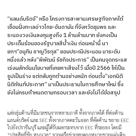
“แลนด์บริดจ์” หรือ โครงการสะพานเศรษฐกิจภาคใต้
เชื่อมฝั่งทะเลอ่าวไทย-อันดามัน ที่จังหวัดชุมพร และ
ระนองวงเงินลงทุนสูงถึง 1 ล้านล้านบาท ยังคงเป็น
ประเด็นร้อนของรัฐบาลสีน้ำเงิน ก่อนหน้านี้ นา
ยกฯ”อนุทิน ชาญวีรกุล” ยอมประณีประนอม มาระดับ
หนึ่งแล้ว หลัง”พิพัฒน์ รัชกิจประการ” เป็นคนจุดกระแส
เร่งผลักดันนโยบายที่เคยหาเสียงไว้ เมื่อปี 2566 ให้เป็น
รูปเป็นร่าง แต่กลับถูกต้านอย่างหนัก ก่อนตั้ง”เอกนิติ
นิติทัณฑ์ประภาศ” มาเป็นประธานในการศึกษาใหม่ ซึ่ง
ยังไม่ครบกำหนดตามกรอบเวลา และยังไม่ได้ข้อสรุป
แต่กลุ่มต้านที่มีมวลชนจากหลายภาคี ทั้งจากภาคใต้ ที่ต่อต้าน
แลนด์บริดจ์ และ SEC ทั้งจากภาคตะวันออก ที่คัดค้าน ขยาย EEC
ไปยังปราจีนบุรี และผู้ได้รับผลกระทบจาก EEC ที่ระยอง โดยมี
“ประสิทธิ์ชัย หนูนวล” จากเครือข่ายหยุดกฎหมายขายแผ่นดิน