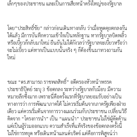
เล็กๆของประชาชน และเป็นการเสียหน้าครั้งใหญ่ของรัฐบาล
โดย”ประสิทธิ์ชัย” กล่าวก่อนเดินทางกลับ ว่าเมื่อพูดคุยตกลงกัน
ได้แล้ว มีการบันทึกความเข้าใจเป็นหลักฐาน หากรัฐบาลบิดพลิ้ว
หรือเบี้ยวก็กลับมาใหม่ ยืนยันไม่ได้กังวลว่ารัฐบาลจะเบี้ยวหรือว่า
จะไม่เบี้ยว แต่หากเป็นแบบนั้นจริง ๆ ก็ต้องขึ้นมาทวงถามกัน
ใหม่
ขณะ “ดร.สามารถ ราชพลสิทธิ์” อดีตรองหัวหน้าพรรค
ประชาธิปัตย์ ระบุ 3 ข้อตกลง ระหว่างรัฐบาลกับม็อบ มีความ
หมายลึกซึ้งมาก เพราะนี่คือครั้งแรกที่รัฐบาลยอมรับอย่างเป็น
ทางการว่า การพัฒนาภาคใต้ ไม่ควรเริ่มต้นจากภาครัฐเพียงฝ่าย
เดียว แต่ควรเริ่มต้นจากการวางแผนร่วมกับประชาชน เปลี่ยนวิธี
คิดจาก “โครงการนำ” เป็น “แผนนำ” ประชาชนไม่ใช่ผู้คัดค้าน
แต่เป็นผู้ร่วมออกแบบ ความสำเร็จที่แท้จริงของข้อตกลงครั้งนี้
ไม่ใช่การหยุด หรือเดินหน้าแลนด์บริดจ์ แต่คือการพิสูจน์ว่า