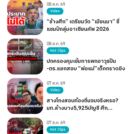
08 ส.ค. 69
Video
“ช้างศึก” เตรียมวัด “เมียนมา” ชี้
แชมป์กลุ่มอาเซียนคัพ 2026
08 ส.ค. 69
Hot Clips
ปกครองคุมเข้มการพกอาวุธปืน
-ตร.แยกสอบ “พ่อแม่”เด็กกราดยิง
07 ส.ค. 69
Video
สางโกงสอบท้องถิ่นจบจริงหรอ?
มท.ล้างบาง5,925บัญชี ศึก
การเมืองยังไม่จบ
07 ส.ค. 69
Hot Clips