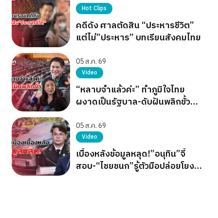
Hot Clips
คดีดัง ศาลตัดสิน “ประหารชีวิต”
แต่ไม่”ประหาร” บทเรียนสังคมไทย
05 ส.ค. 69
Video
“หลาบจำแล้วค่ะ” ทำภูมิใจไทย
ผงาดเป็นรัฐบาล-ดับฝันพลิกขั้ว
อำนาจ เขียว แดง ส้ม
05 ส.ค. 69
Video
เบื้องหลังข้อมูลหลุด!”อนุทิน”จี้
สอบ-“ไชยชนก”รู้ตัวมือปล่อยโยง
การเมือง