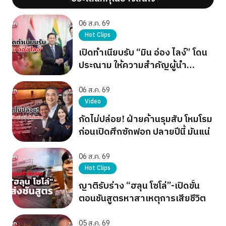
06 ส.ค. 69
Hot Clips
เปิดทำเนียบรับ “มิน อ่อง ไลง์” โดน
ประณาม ให้ความสำคัญผู้นำ
เผด็จการ
06 ส.ค. 69
Video
กัดไม่ปล่อย! ฝ่ายค้านรุมสับ โหมโรม
ก่อนเปิดศึกซักฟอก ปลายปีนี้ มันแน่
06 ส.ค. 69
Hot Clips
ญาติรับร่าง “ฮลุน โซโล่”-เปิดขั้น
ตอนชันสูตรหาสาเหตุการเสียชีวิต
05 ส.ค. 69