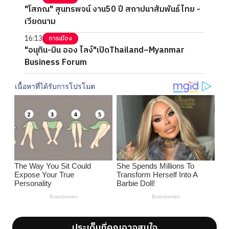
"โสภณ" สุนทรพจน์ งาน50 ปี สถาปนาสัมพันธ์ไทย -
เวียดนาม
16:13
การเมือง
"อนุทิน-มิน ออง ไลง์"เปิดThailand–Myanmar
Business Forum
ประเด็นที่คุณอาจสนใจ
';
';