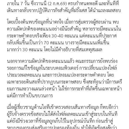
ภายใน 7 วัน ซึ่งวานนี้ (2 ก.ค.69) ครบกำหนดพอดี และทันทีที่
เดินทางกลับจากปฏิบัติภารกิจสำคัญที่ฝรั่งเศส ได้นำแถลงผลสอบ
โดยเบื้องต้นพบข้อมูลที่น่าตกใจ เมื่อการสุ่มตรวจผู้สอบผ่าน พบ
ความผิดปกติของคะแนนอย่างมีนัยสำคัญ หลายรายมีคะแนนใน
กระดาษคำตอบจริงเพียง 30-40 คะแนน แต่คะแนนที่ประกาศ
กลับเพิ่มขึ้นเป็นกว่า 70 คะแนน บางรายมีคะแนนเพิ่มขึ้น
มากกว่า 30 คะแนน โดยไม่มีคำอธิบายที่สมเหตุสมผล
นอกจากความผิดปกติของคะแนนแล้ว คณะกรรมการยังพบร่อง
รอยการแก้ไขข้อมูลในระบบคอมพิวเตอร์ การเปลี่ยนแปลงไฟล์
ประมวลผลคะแนน และการปลอมแปลงกระดาษคำตอบ โดย
เฉพาะรอยดินสอที่ปรากฏบนกระดาษสอบ ซึ่งสะท้อนว่ามีการเตรี
ยมการและวางแผนล่วงหน้า ไม่ใช่การกระทำที่เกิดขึ้นเฉพาะหน้า
แต่มีการทำเป็นขบวนการ
เมื่อผู้เชี่ยวชาญด้านไอทีเข้าตรวจสอบเส้นทางข้อมูล ก็พบอีกว่า
ผู้รับจ้างตรวจข้อสอบไม่ได้ส่งไฟล์ผลคะแนนเข้าสู่ระบบในทันที
แต่ยังมีช่วงเวลาที่ข้อมูลถูกเก็บไว้ในอุปกรณ์บันทึก ก่อนเข้าสู่
ระบบของกรมส่งเสริมการปกครองท้องถิ่น ทำให้เกิดข้อสงสัยว่า