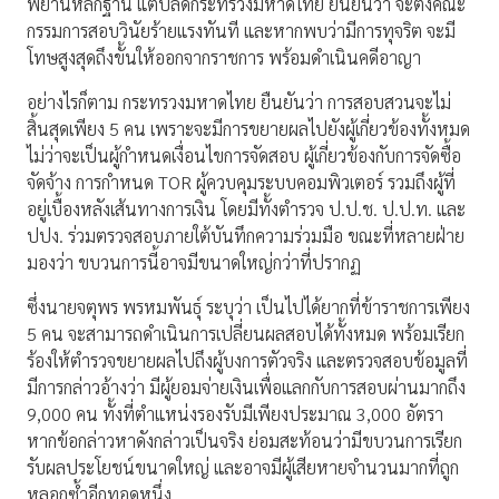
พยานหลักฐาน แต่ปลัดกระทรวงมหาดไทย ยืนยันว่า จะตั้งคณะ
กรรมการสอบวินัยร้ายแรงทันที และหากพบว่ามีการทุจริต จะมี
โทษสูงสุดถึงขั้นให้ออกจากราชการ พร้อมดำเนินคดีอาญา
อย่างไรก็ตาม กระทรวงมหาดไทย ยืนยันว่า การสอบสวนจะไม่
สิ้นสุดเพียง 5 คน เพราะจะมีการขยายผลไปยังผู้เกี่ยวข้องทั้งหมด
ไม่ว่าจะเป็นผู้กำหนดเงื่อนไขการจัดสอบ ผู้เกี่ยวข้องกับการจัดซื้อ
จัดจ้าง การกำหนด TOR ผู้ควบคุมระบบคอมพิวเตอร์ รวมถึงผู้ที่
อยู่เบื้องหลังเส้นทางการเงิน โดยมีทั้งตำรวจ ป.ป.ช. ป.ป.ท. และ
ปปง. ร่วมตรวจสอบภายใต้บันทึกความร่วมมือ ขณะที่หลายฝ่าย
มองว่า ขบวนการนี้อาจมีขนาดใหญ่กว่าที่ปรากฏ
ซึ่งนายจตุพร พรหมพันธุ์ ระบุว่า เป็นไปได้ยากที่ข้าราชการเพียง
5 คน จะสามารถดำเนินการเปลี่ยนผลสอบได้ทั้งหมด พร้อมเรียก
ร้องให้ตำรวจขยายผลไปถึงผู้บงการตัวจริง และตรวจสอบข้อมูลที่
มีการกล่าวอ้างว่า มีผู้ยอมจ่ายเงินเพื่อแลกกับการสอบผ่านมากถึง
9,000 คน ทั้งที่ตำแหน่งรองรับมีเพียงประมาณ 3,000 อัตรา
หากข้อกล่าวหาดังกล่าวเป็นจริง ย่อมสะท้อนว่ามีขบวนการเรียก
รับผลประโยชน์ขนาดใหญ่ และอาจมีผู้เสียหายจำนวนมากที่ถูก
หลอกซ้ำอีกทอดหนึ่ง