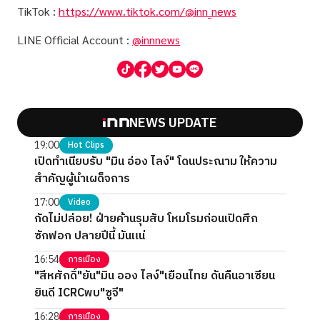
TikTok :
https://www.tiktok.com/@inn_news
LINE Official Account :
@innnews
NEWS UPDATE
19:00
Hot Clips
เปิดทำเนียบรับ "มิน อ่อง ไลง์" โดนประณาม ให้ความ
สำคัญผู้นำเผด็จการ
17:00
Video
กัดไม่ปล่อย! ฝ่ายค้านรุมสับ โหมโรมก่อนเปิดศึก
ซักฟอก ปลายปีนี้ มันแน่
16:54
การเมือง
"สีหศักดิ์"ยัน"มิน ออง ไลง์"เยือนไทย ดันคืนอาเซียน
ยินดี ICRCพบ"ซูจี"
16:28
การเมือง