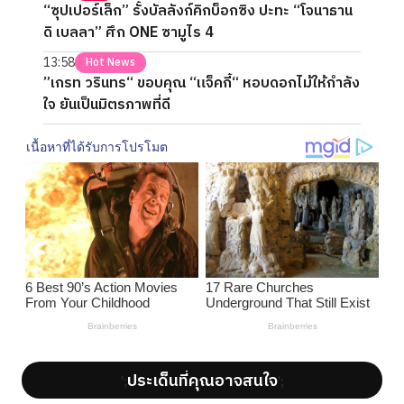
“ซุปเปอร์เล็ก” รั้งบัลลังก์คิกบ็อกซิง ปะทะ “โจนาธาน
ดิ เบลลา” ศึก ONE ซามูไร 4
13:58
Hot News
”เกรท วรินทร“ ขอบคุณ “แจ็คกี้“ หอบดอกไม้ให้กำลัง
ใจ ยันเป็นมิตรภาพที่ดี
ประเด็นที่คุณอาจสนใจ
';
';