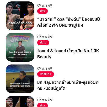
07 ส.ค. 69
ข่าว
“นาดากะ” ดวล “รีฟดีน” ป้องแชมป์
ครั้งที่ 2 ศึก ONE ซามูไร 4
07 ส.ค. 69
ทั่วไป
found & found ย้ำจุดยืน No.1 JK
Beauty
07 ส.ค. 69
การเมือง
มท.4ลุยกวาดล้างมาเฟีย-ธุรกิจผิด
กม.-นอมินีภูเก็ต
07 ส.ค. 69
ข่าว