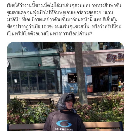
เรียกได้ว่างานนี้ชาวเน็ตไม่ได้มาเล่นๆสวมบทบาททรงสืบพากัน
ซูมตาแตก จนพุ่งเป้าไปที่อินฟลูเอนเซอร์สาวสุดสวย “แวน
มาลินี” ที่เคยมีกระแสข่าวด้วยกันมาก่อนหน้านี้ แทบสีเล็บกัน
ชัดๆปรากฏว่าเป๊ะ 100% จนแฟนๆแซวสนั่น
หรือว่าทริปนี้จะ
เป็นทริปเปิดตัวอย่างเป็นทางการหรือเปล่านะ?