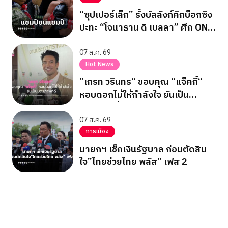
“ซุปเปอร์เล็ก” รั้งบัลลังก์คิกบ็อกซิง
ปะทะ “โจนาธาน ดิ เบลลา” ศึก ONE
ซามูไร 4
07 ส.ค. 69
Hot News
”เกรท วรินทร“ ขอบคุณ “แจ็คกี้“
หอบดอกไม้ให้กำลังใจ ยันเป็น
มิตรภาพที่ดี
07 ส.ค. 69
การเมือง
นายกฯ เช็กเงินรัฐบาล ก่อนตัดสิน
ใจ”ไทยช่วยไทย พลัส” เฟส 2