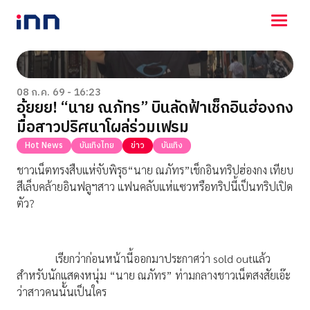
NEWS
ENTERTAINMENT
08 ก.ค. 69 - 16:23
อุ้ยยย! “นาย ณภัทร” บินลัดฟ้าเช็กอินฮ่องกง
LIFESTYLE
มือสาวปริศนาโผล่ร่วมเฟรม
HOROSCOPE
LOTTERY
Hot News
บันเทิงไทย
ข่าว
บันเทิง
VIDEO
ชาวเน็ตทรงสืบแห่จับพิรุธ“นาย ณภัทร”เช็กอินทริปฮ่องกง เทียบ
ร่วมด้วยช่วยกัน
สีเล็บคล้ายอินฟลูฯสาว แฟนคลับแห่แซวหรือทริปนี้เป็นทริปเปิด
ตัว?
เรียกว่าก่อนหน้านี้ออกมาประกาศว่า sold out
แล้ว
สำหรับนักแสดงหนุ่ม “นาย ณภัทร” ท่ามกลางชาวเน็ตสงสัยเอ๊ะ
ว่าสาวคนนั้นเป็นใคร