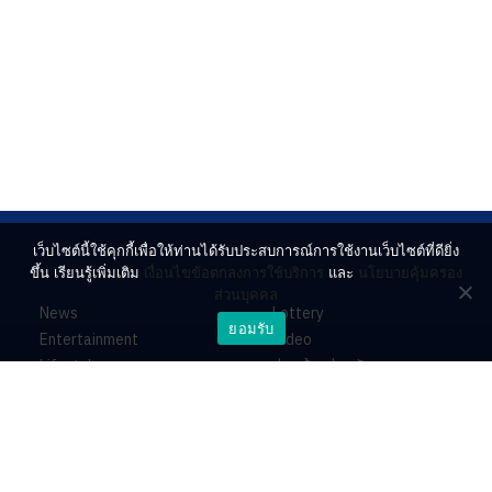
เว็บไซต์นี้ใช้คุกกี้เพื่อให้ท่านได้รับประสบการณ์การใช้งานเว็บไซต์ที่ดียิ่ง
ขึ้น เรียนรู้เพิ่มเติม
เงื่อนไขข้อตกลงการใช้บริการ
และ
นโยบายคุ้มครอง
ส่วนบุคคล
News
Lottery
ยอมรับ
Entertainment
Video
Lifestyle
ร่วมด้วยช่วยกัน
Horoscope
About