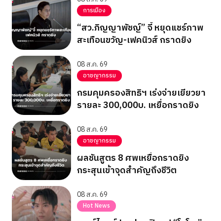
การเมือง
“สว.ภิญญาพัชญ์” จี้ หยุดแชร์ภาพ
สะเทือนขวัญ-เฟคนิวส์ กราดยิง
08 ส.ค. 69
อาชญากรรม
กรมคุมครองสิทธิฯ เร่งจ่ายเยียวยา
รายละ 300,000บ. เหยื่อกราดยิง
08 ส.ค. 69
อาชญากรรม
ผลชันสูตร 8 ศพเหยื่อกราดยิง
กระสุนเข้าจุดสำคัญถึงชีวิต
08 ส.ค. 69
Hot News