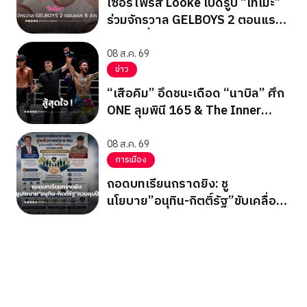
เซอร์ไพรส์ Looke เปิดรูป “โทโมะ”
ร่วมจักรวาล GELBOYS 2 ตอนแรก
8 ส.ค. นี้
08 ส.ค. 69
ข่าว
“เสือคิม” อึดชนะเดือด “นาบิล” ศึก
ONE ลุมพินี 165 & The Inner
Circle 25
08 ส.ค. 69
การเมือง
ถอดบทเรียนกราดยิง: ชู
นโยบาย”อนุทิน-กิตติ์รัฐ”ขับเคลื่อน
ควบคุมปืน