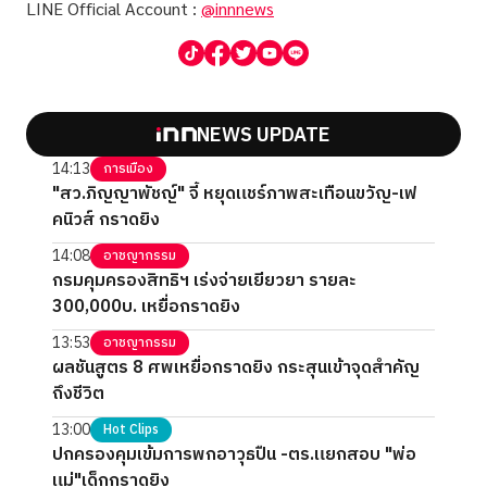
LINE Official Account :
@innnews
NEWS UPDATE
14:13
การเมือง
"สว.ภิญญาพัชญ์" จี้ หยุดแชร์ภาพสะเทือนขวัญ-เฟ
คนิวส์ กราดยิง
14:08
อาชญากรรม
กรมคุมครองสิทธิฯ เร่งจ่ายเยียวยา รายละ
300,000บ. เหยื่อกราดยิง
13:53
อาชญากรรม
ผลชันสูตร 8 ศพเหยื่อกราดยิง กระสุนเข้าจุดสำคัญ
ถึงชีวิต
13:00
Hot Clips
ปกครองคุมเข้มการพกอาวุธปืน -ตร.แยกสอบ "พ่อ
แม่"เด็กกราดยิง