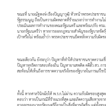
ขณะที่ นายณัฐพงษ์ เรืองปัญญาวุฒิ หัวหน้าพรรคประชาชน ก
รัฐธรรมนูญ ถือเป็นความผิดพลาดที่ร้ายแรงกว่าการทำงานไม่เ
ประเมินผลการทำงานของคณะรัฐมนตรี และพร้อมปรับ ครม. 
นายกรัฐมนตรีว่า หากการออกกฎหมายสำคัญของรัฐบาลขัดรัฐ
เป้าหรือไม่ พร้อมย้ำว่า พรรคประชาชนยึดหลักความรับผิ
ขณะเดียวกัน ยังระบุว่า ปัญหาที่ทำให้ประชาชนขาดความเชื่อมั่นต
ปัญหาทุจริตการสอบท้องถิ่น ปัญหายาเสพติด คดีฮั้ว สว. ก
สะท้อนให้เห็นถึงการขาดความจริงใจของรัฐบาลในการแก้ไข
ทั้งนี้ หากศาลวินิจฉัยให้ พ.ร.ก.ไม่ผ่าน ความรับผิดชอบสูง
ตอบว่า หากเป็นกรณีที่ร้ายแรงที่สุด และเกิดความเสียหายจา
ลาออกของนายกรัฐมนตรีก็อาจเป็นสิ่งที่ควรเกิดขึ้น แต่ทั้ง