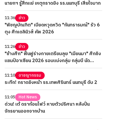
นายกฯ รู้สึกแย่ เหตุกราดยิง รร.นนทบุรี เสียใจมาก
11:36
ข่าว
"พิชญบัณฑิต" เบียดหวุดหวิด "กันทรารมณ์" รัว 6
ตุง ศึกเดลินิวส์ คัพ 2026
11:26
ข่าว
"ช้างศึก" ฟื้นฟูร่างกายเตรียมลุย "เมียนมา" ศึกชิง
แชมป์อาเซียน 2026 รอบแบ่งกลุ่ม กลุ่มบี นัด
สุดท้าย
11:10
อาชญากรรม
ระทึก! กราดยิงหน้า รร.เทพศิรินทร์ นนทบุรี ดับ 2
11:05
Hot News
ด่วน! เต้ ดราก้อนไฟว์ หายตัวปริศนา หลังปั่น
จักรยานออกจากบ้าน