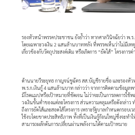
รองหัวหน้าพรรคประชาชน ยังย้ำว่า หากศาลวินิจฉัยว่า พ.
โดยเฉพาะวงเงิน 2 แสนล้านบาทหลัง ที่พรรคเห็นว่าไม่มีเหตุจำ
เกี่ยวข้องกับวัตถุประสงค์เดิม หรือเกิดการ “ยัดไส้” โครงการต่
ด้านนายวีระยุทธ กาญจน์ชูฉัตร สส.บัญชีรายชื่อ และรองห
พ.ร.ก.เงินกู้ 4 แสนล้านบาท กล่าวว่า จากการติดตามข้อมูลพ
มีโรดแมปหรือเป้าหมายที่ชัดเจน ไม่ว่าจะเป็นการลดการใช
วงเงินขั้นต่ำของแต่ละโครงการ ส่วนความคลุมเครือดังกล่าว 
ถึงการยัดไส้และสอดไส้โครงการ เพราะรัฐบาลกำหนดกรอบเวลาต้
ใช้งบโดยขาดประสิทธิภาพ ทั้งที่เป็นเงินกู้ก้อนใหญ่ซึ่งจะท
สามารถผลักดันการเปลี่ยนผ่านพลังงานได้ตามเป้าหมาย