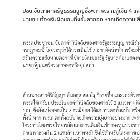
ปชน.จับตาศาลรัฐธรรมนูญชี้ชะตา พ.ร.ก.กู้เงิน 4 
นายกฯ ต้องรับผิดชอบถึงขั้นลาออก หากเกิดความเ
พรรคประชาชน จับตาคำวินิจฉัยของศาลรัฐธรรมนูญ กรณีร่าง
กรกฎาคมนี้ โดยระบุว่าได้ประเมินไว้ 2 ฉากทัศน์หลัก พร้อ
สร้างความเสียหายต่อการใช้จ่ายเงินของรัฐ รัฐบาลต้องแสดงค
นายกรัฐมนตรีควรลาออกหรือยุบสภา
ด้านนางสาวศิริกัญญา ตันสกุล สส.บัญชีรายชื่อ และรองหั
พรรคได้เตรียมประเมินผลคำวินิจฉัยของศาลไว้ 2 แนวทาง คือ 
ชอบ ซึ่งยังแบ่งออกเป็น 2 กรณีย่อย ได้แก่ การตกทั้งฉบับ 
ทั้งนี้ หาก พ.ร.ก.ตกทั้งฉบับ จะเกิดความยุ่งยากอย่างมาก เพร
โครงการไทยช่วยไทยพลัส และการเติมเงินเข้ากองทุนประชารั
ตกเฉพาะวงเงิน 2 แสนล้านบาทหลัง ซึ่งใช้สำหรับโครงการเ