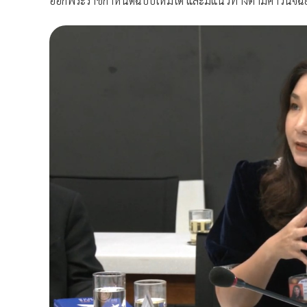
ออกพระราชกำหนดฉบับใหม่ได้ และมีแนวทางตามคำวินิจฉัยเดิ