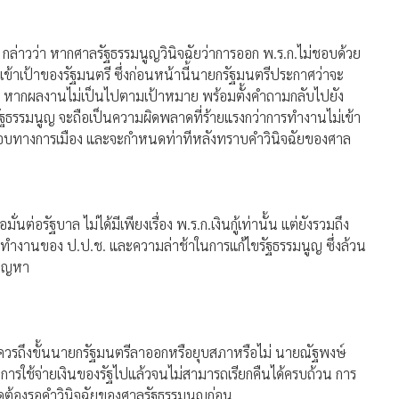
ล่าวว่า หากศาลรัฐธรรมนูญวินิจฉัยว่าการออก พ.ร.ก.ไม่ชอบด้วย
ข้าเป้าของรัฐมนตรี ซึ่งก่อนหน้านี้นายกรัฐมนตรีประกาศว่าจะ
หากผลงานไม่เป็นไปตามเป้าหมาย พร้อมตั้งคำถามกลับไปยัง
ธรรมนูญ จะถือเป็นความผิดพลาดที่ร้ายแรงกว่าการทำงานไม่เข้า
ดชอบทางการเมือง และจะกำหนดท่าทีหลังทราบคำวินิจฉัยของศาล
่อรัฐบาล ไม่ได้มีเพียงเรื่อง พ.ร.ก.เงินกู้เท่านั้น แต่ยังรวมถึง
ารทำงานของ ป.ป.ช. และความล่าช้าในการแก้ไขรัฐธรรมนูญ ซึ่งล้วน
ปัญหา
สุดควรถึงขั้นนายกรัฐมนตรีลาออกหรือยุบสภาหรือไม่ นายณัฐพงษ์
กการใช้จ่ายเงินของรัฐไปแล้วจนไม่สามารถเรียกคืนได้ครบถ้วน การ
หมดต้องรอคำวินิจฉัยของศาลรัฐธรรมนูญก่อน