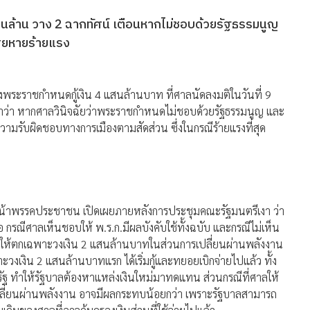
แสนล้าน วาง 2 ฉากทัศน์ เตือนหากไม่ชอบด้วยรัฐธรรมนูญ
สียหายร้ายแรง
พระราชกำหนดกู้เงิน 4 แสนล้านบาท ที่ศาลนัดลงมติในวันที่ 9
มย้ำว่า หากศาลวินิจฉัยว่าพระราชกำหนดไม่ชอบด้วยรัฐธรรมนูญ และ
วามรับผิดชอบทางการเมืองตามสัดส่วน ซึ่งในกรณีร้ายแรงที่สุด
วหน้าพรรคประชาชน เปิดเผยภายหลังการประชุมคณะรัฐมนตรีเงา ว่า
กรณีศาลเห็นชอบให้ พ.ร.ก.มีผลบังคับใช้ทั้งฉบับ และกรณีไม่เห็น
หรือให้ตกเฉพาะวงเงิน 2 แสนล้านบาทในส่วนการเปลี่ยนผ่านพลังงาน
าะวงเงิน 2 แสนล้านบาทแรก ได้เริ่มกู้และทยอยเบิกจ่ายไปแล้ว ทั้ง
ฐ ทำให้รัฐบาลต้องหาแหล่งเงินใหม่มาทดแทน ส่วนกรณีที่ศาลให้
ปลี่ยนผ่านพลังงาน อาจมีผลกระทบน้อยกว่า เพราะรัฐบาลสามารถ