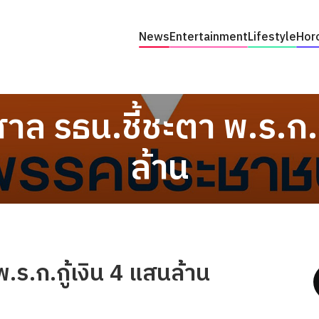
News
Entertainment
Lifestyle
Hor
ล รธน.ชี้ชะตา พ.ร.ก.ก
ล้าน
.ร.ก.กู้เงิน 4 แสนล้าน