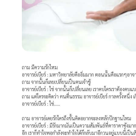
ถาม มีความรักไหม
อาจารย์เบียร์ : มหาวิทยาลัยคืออิ่มมาก ตอนนั้นคือแรกๆอาจาร
ถาม จากนั้นก็เลยเปลี่ยนเป็นคนเจ้าชู้
อาจารย์เบียร์ : ใช่ จากนั้นก็เปลี่ยนเลย เราคบใครเราต้องคบแบบ
ถาม แต่ใครจะคิดว่า ฅนตื่นธรรม อาจารย์เบียร์ กาลครั้งหนึ่
อาจารย์เบียร์ : ใช่…..
ถาม อาจารย์เคยรักใครถึงขั้นคิดอยากจะลงหลักปักฐานไหม
อาจารย์เบียร์ : มีรักมากมันเป็นความสัมพันธ์ที่คาราคาซังมาก
อีก เราก็ทำใจพอกำลังจะทำใจได้ก็กลับมาอีกวนอยู่แบบนี้เป็นส