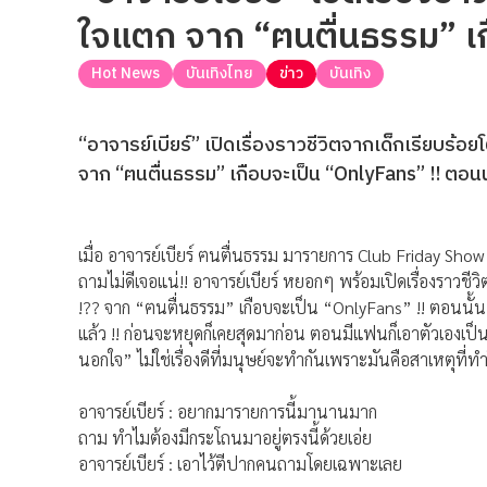
ใจแตก จาก “ฅนตื่นธรรม” เก
Hot News
บันเทิงไทย
ข่าว
บันเทิง
“อาจารย์เบียร์” เปิดเรื่องราวชีวิตจากเด็กเรียบร้
จาก “ฅนตื่นธรรม” เกือบจะเป็น “OnlyFans” !! ตอนนั้
เมื่อ อาจารย์เบียร์ ฅนตื่นธรรม มารายการ Club Friday Show
ถามไม่ดีเจอแน่!! อาจารย์เบียร์ หยอกๆ พร้อมเปิดเรื่องราวชีว
!?? จาก “ฅนตื่นธรรม” เกือบจะเป็น “OnlyFans” !! ตอนนั้น อ
แล้ว !! ก่อนจะหยุดก็เคยสุดมาก่อน ตอนมีแฟนก็เอาตัวเองเป็
นอกใจ” ไม่ใช่เรื่องดีที่มนุษย์จะทำกันเพราะมันคือสาเหตุที่ท
อาจารย์เบียร์ : อยากมารายการนี้มานานมาก
ถาม ทำไมต้องมีกระโถนมาอยู่ตรงนี้ด้วยเอ่ย
อาจารย์เบียร์ : เอาไว้ตีปากคนถามโดยเฉพาะเลย