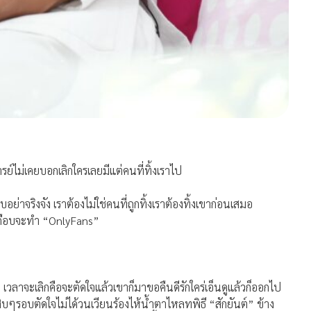
ย์ไม่เคยบอกเลิกใครเลยมีแต่คนที่ทิ้งเราไป
อย่าจริงจัง เราต้องไม่ใช่คนที่ถูกทิ้งเราต้องทิ้งเขาก่อนเสมอ
ง เกือบจะทำ “OnlyFans”
 เวลาจะเลิกคือจะตัดใจแล้วเขาก็มาขอคืนดีรักใคร่เอ็นดูแล้วก็ออกไป
ิบๆรอบตัดใจไม่ได้วนเวียนร้องไห้น้ำตาไหลทพิธี “สักยันต์” ข้าง