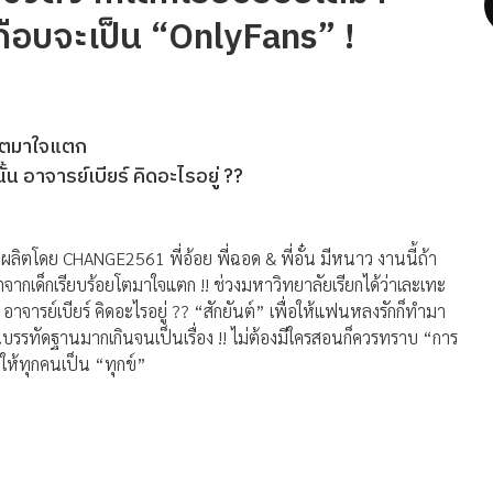
ือบจะเป็น “OnlyFans” !
อยโตมาใจแตก
น อาจารย์เบียร์ คิดอะไรอยู่ ??
 ผลิตโดย CHANGE2561 พี่อ้อย พี่ฉอด & พี่อั๋น มีหนาว งานนี้ถ้า
ิตจากเด็กเรียบร้อยโตมาใจแตก !! ช่วงมหาวิทยาลัยเรียกได้ว่าเละเทะ
าจารย์เบียร์ คิดอะไรอยู่ ?? “สักยันต์” เพื่อให้แฟนหลงรักก็ทำมา
นบรรทัดฐานมากเกินจนเป็นเรื่อง !! ไม่ต้องมีใครสอนก็ควรทราบ “การ
ำให้ทุกคนเป็น “ทุกข์”