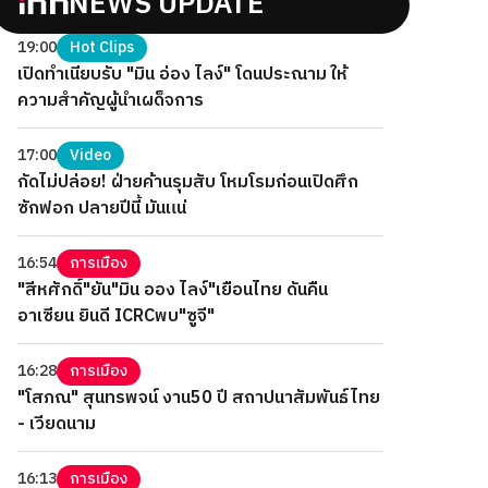
NEWS UPDATE
19:00
Hot Clips
เปิดทำเนียบรับ "มิน อ่อง ไลง์" โดนประณาม ให้
ความสำคัญผู้นำเผด็จการ
17:00
Video
กัดไม่ปล่อย! ฝ่ายค้านรุมสับ โหมโรมก่อนเปิดศึก
ซักฟอก ปลายปีนี้ มันแน่
16:54
การเมือง
"สีหศักดิ์"ยัน"มิน ออง ไลง์"เยือนไทย ดันคืน
อาเซียน ยินดี ICRCพบ"ซูจี"
16:28
การเมือง
"โสภณ" สุนทรพจน์ งาน50 ปี สถาปนาสัมพันธ์ไทย
- เวียดนาม
16:13
การเมือง