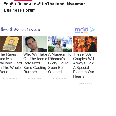
"อนุทิน-มิน ออง ไลง์"เปิดThailand–Myanmar
Business Forum