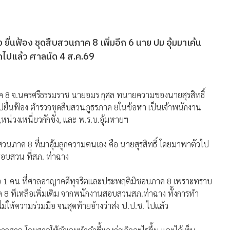
 ยื่นฟ้อง ชุดสืบสวนภาค 8 เพิ่มอีก 6 นาย ปม อุ้มมาเค้น
ุดไปแล้ว ศาลนัด 4 ส.ค.69
ภาค 8 จ.นครศรีธรรมราช นายอมร กุศล ทนายความของนายสุรสิทธิ์
ไปยื่นฟ้อง ตำรวจชุดสืบสวนภูธรภาค 8ในข้อหา เป็นเจ้าพนักงาน
่วงเหนี่ยวกักขัง, และ พ.ร.บ.อุ้มหายฯ
สืบสวนภาค 8 ที่มาอุ้มลูกความตนเอง คือ นายสุรสิทธิ์ โดยมาพาตัวไป
สอบสวน ที่สภ. ท่าฉาง
้แล้ว 1 คน ที่ศาลอาญาคดีทุจริตและประพฤติมิชอบภาค 8 เพราะทราบ
 8 ทีเหลือเพิ่มเติม จากพนักงานสอบสวนสภ.ท่าฉาง ทั้งการทำ
ให้ความร่วมมือ จนสุดท้ายอ้างว่าส่ง ป.ป.ช. ไปแล้ว