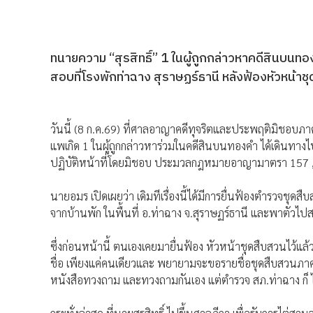
ทนายความ “สุรสิทธิ์” 1 ในผู้ถูกกล่าวหาคดีสินบนทอง
สอบที่โรงพักท่าฉาง สุราษฏร์ธานี หลังฟ้องหัวหน้าช
วันนี้ (8 ก.ค.69) ที่ศาลอาญาคดีทุจริตและประพฤติมิชอบ
แพเกิด 1 ในผู้ถูกกล่าวหาร่วมในคดีสินบนทองคำ ได้เดินทาง
ปฏิบัติหน้าที่โดยมิชอบ ประมวลกฎหมายอาญามาตรา 157 ,หน
นายอมร เปิดเผยว่า เดิมทีเรื่องนี้ได้มีการยื่นฟ้องตำรวจชุด
จากบ้านพัก ในพื้นที่ อ.ท่าฉาง จ.สุราษฏร์ธานี และพาตัวไป
ซึ่งก่อนหน้านี้ ตนเองเคยมายื่นฟ้อง หัวหน้าชุดสืบสวนไว
ชื่อ เพียงแค่คนเดียวและ พยายามจะขอรายชื่อชุดสืบสวนภาค
หนังสือทวงถาม และทวงถามกันเอง แต่ตำรวจ สภ.ท่าฉาง ก็ ไม่