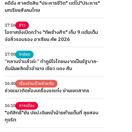
คดีดัง ศาลตัดสิน "ประหารชีวิต" แต่ไม่"ประหาร"
บทเรียนสังคมไทย
17:16
ข่าว
โอกาสยังเปิดกว้าง "ทัพช้างศึก" เก็บ 9 แต้มเต็ม
จ่อลิ่วรอบรอง อาเซียน คัพ 2026
17:00
Video
“หลาบจำแล้วค่ะ” ทำภูมิใจไทยผงาดเป็นรัฐบาล-
ดับฝันพลิกขั้วอำนาจ เขียว แดง ส้ม
16:40
เรื่องร่วมด้วยช่วยกัน
ช่วยแมวติดห้องเครื่องรถเก๋ง ย่านเขตสาทร
16:10
การเมือง
"อภิสิทธิ์"ยัน ปชป.เดินหน้าฝ่ายค้านเต็มที่ ลุยสอบ
ทุจริต