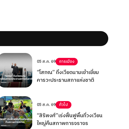
05 ส.ค. 69
การเมือง
“โสภณ” ถึงเวียดนามเข้าเยี่ยม
คารวะประธานสภาแห่งชาติ
05 ส.ค. 69
ทั่วไป
“สิริพงศ์”เร่งฟื้นฟูพื้นที่วงเวียน
ใหญ่คืนสภาพการจราจร