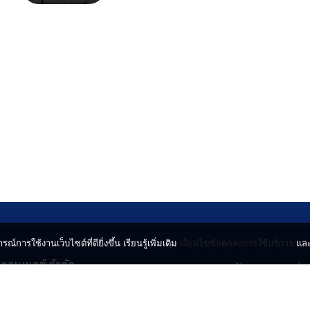
รณ์การใช้งานเว็บไซต์ที่ดียิ่งขึ้น เรียนรู้เพิ่มเติม
เงื่อนไขข้อตกลงการใช้บริการ
แล
น คอนเนกซ์ จำกัด
News
Lo
จจินดา ถนนกำแพงเพชร 6
Entertainment
Vi
ตจตุจักร กรุงเทพฯ 10900
Lifestyle
ร่