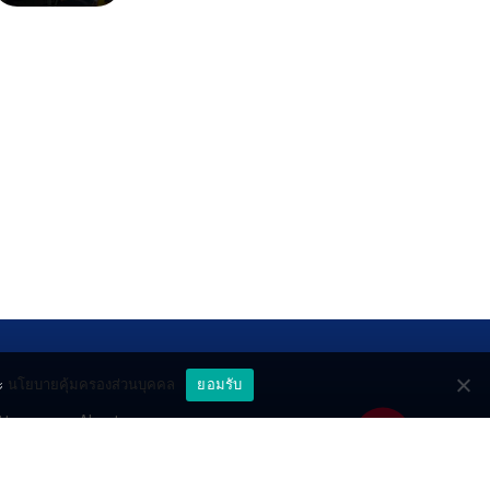
ะ
นโยบายคุ้มครองส่วนบุคคล
ยอมรับ
ttery
About
deo
Contact
วมด้วยช่วยกัน
PR by Dataxet