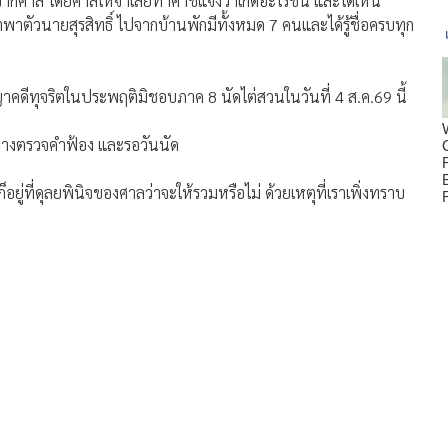
สวนจากศาล โดยศาลให้จำเลยทำคำชี้แจงว่าเกิดอะไรขึ้น และได้เห็น
พาตัวนายสุรสิทธิ์ ไปจากบ้านพักมีทั้งหมด 7 คนและได้รู้ชื่อครบทุก
ญาคดีทุจริตในประพฤติมิชอบภาค 8 นัดไต่สวนในวันที่ 4 ส.ค.69 นี้
หว่างตรวจคําฟ้อง และรอวันนัด
ยู่ที่ดุลยพินิจของศาลว่าจะให้รวมหรือไม่ ด้วยเหตุที่เราเพิ่งทราบ