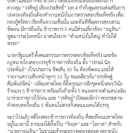
จับตา และมีการขยายวงกว้างต่อเนื่องจนเหมือนจะเกินการ
ควบคุม “วรศิษฏ์ เลียงประสิทธิ์” มท.4 กำกับดูแลกรมส่งเสริมการ
ปกครองท้องถิ่นต้องทำงานหนักในการตรวจสอบข้อเท็จจริง เพื่อ
กอบกู้ศรัทธา เรียกคืนความเชื่อมั่น และทันทีที่ผลการสอบสวน
ชัดเจน มีการยืนยัน ข้าราชการ 5 คนมีส่วนเกี่ยวข้อง “อนุทิน”
พูดมาประโยคหนึ่ง น่าสนใจมาก “ตำแหน่งไม่ใหญ่ ทำไม่ได้
หรอก”
นายกรัฐมนตรี ตั้งคณะกรรมการตรวจสอบข้อเท็จจริง และข้อ
กฎหมายโกงสอบบรรจุข้าราชการท้องถิ่น ตั้ง “ปกรณ์ นิล
ประพันธ์” เป็นประธาน ขีดเส้น 30 วัน ต้องชัดเจน และให้
รายงานความคืบหน้าทุกๆ 10 วัน ขณะเดียวกัน”อรรษิษฐ์
สัมพันธ์รัตน์” ปลัดมหาดไทย ก็ตั้งกรรมการอีกชุดหนึ่งสอบวินัย
ร้ายแรง 5 ข้าราชการ พร้อมกับย้ายทั้ง 5 คนออกจากตำแหน่งเดิม
มาช่วยราชการไว้ก่อน และ “วรศิษฏ์”เปิดเผยอีกว่า พบกระดาษ
คำตอบสอบื้องถิ่น 5 พันคนไม่ตรงกับคะแนนคนได้บรรจุ
จะว่าไปแล้ว คดีโกงสอบข้าราชการท้องถิ่น ที่สะเทือนมหาดไทย
อยู่ในเวลานี้ อาจมองได้ทั้งเป็น “วิกฤต” และ “โอกาส” สำหรับ
“นายกฯอนุทิน” ในฐานะเจ้ากระทรวงคลองหลอด เพราะนับ