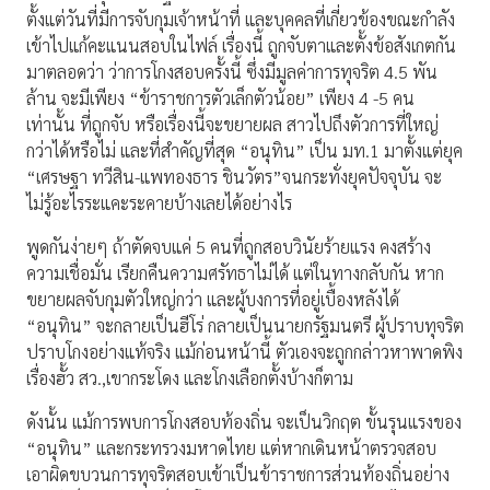
ตั้งแต่วันที่มีการจับกุมเจ้าหน้าที่ และบุคคลที่เกี่ยวข้องขณะกำลัง
เข้าไปแก้คะแนนสอบในไฟล์ เรื่องนี้ ถูกจับตาและตั้งข้อสังเกตกัน
มาตลอดว่า ว่าการโกงสอบครั้งนี้ ซึ่งมีมูลค่าการทุจริต 4.5 พัน
ล้าน จะมีเพียง “ข้าราชการตัวเล็กตัวน้อย” เพียง 4 -5 คน
เท่านั้น ที่ถูกจับ หรือเรื่องนี้จะขยายผล สาวไปถึงตัวการที่ใหญ่
กว่าได้หรือไม่ และที่สำคัญที่สุด “อนุทิน” เป็น มท.1 มาตั้งแต่ยุค
“เศรษฐา ทวีสิน-แพทองธาร ชินวัตร”จนกระทั่งยุคปัจจุบัน จะ
ไม่รู้อะไรระแคะระคายบ้างเลยได้อย่างไร
พูดกันง่ายๆ ถ้าตัดจบแค่ 5 คนที่ถูกสอบวินัยร้ายแรง คงสร้าง
ความเชื่อมั่น เรียกคืนความศรัทธาไม่ได้ แต่ในทางกลับกัน หาก
ขยายผลจับกุมตัวใหญ่กว่า และผู้บงการที่อยู่เบื้องหลังได้
“อนุทิน” จะกลายเป็นฮีโร่ กลายเป็นนายกรัฐมนตรี ผู้ปราบทุจริต
ปราบโกงอย่างแท้จริง แม้ก่อนหน้านี้ ตัวเองจะถูกกล่าวหาพาดพิง
เรื่องฮั้ว สว.,เขากระโดง และโกงเลือกตั้งบ้างก็ตาม
ดังนั้น แม้การพบการโกงสอบท้องถิ่น จะเป็นวิกฤต ขั้นรุนแรงของ
“อนุทิน” และกระทรวงมหาดไทย แต่หากเดินหน้าตรวจสอบ
เอาผิดขบวนการทุจริตสอบเข้าเป็นข้าราชการส่วนท้องถิ่นอย่าง