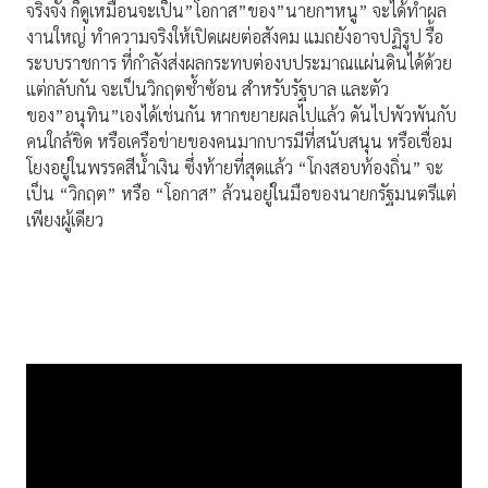
จริงจัง ก็ดูเหมือนจะเป็น”โอกาส”ของ”นายกฯหนู” จะได้ทำผล
งานใหญ่ ทำความจริงให้เปิดเผยต่อสังคม แมถยังอาจปฏิรูป รื้อ
ระบบราชการ ที่กำลังส่งผลกระทบต่องบประมาณแผ่นดินได้ด้วย
แต่กลับกัน จะเป็นวิกฤตซ้ำซ้อน สำหรับรัฐบาล และตัว
ของ”อนุทิน”เองได้เช่นกัน หากขยายผลไปแล้ว ดันไปพัวพันกับ
คนใกล้ชิด หรือเครือข่ายของคนมากบารมีที่สนับสนุน หรือเชื่อม
โยงอยู่ในพรรคสีน้ำเงิน ซึ่งท้ายที่สุดแล้ว “โกงสอบท้องถิ่น” จะ
เป็น “วิกฤต” หรือ “โอกาส” ล้วนอยู่ในมือของนายกรัฐมนตรีแต่
เพียงผู้เดียว