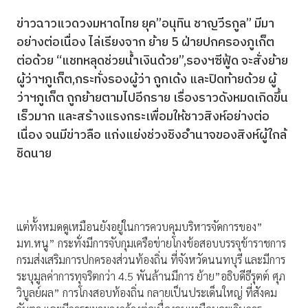
ข่าวฉาวแวดวงมหาดไทย ยุค”อนุทิน ชาญวีรกูล” มีมา
อย่างต่อเนื่อง ไล่เรียงจาก ย้าย 5 ฝ่ายปกครองภูเก็ต
ต่อด้วย “แชทหลุดช่วยน้ำเงินด้วย”,รองฯซีฟู้ด จะสั่งย้าย
ผู้ว่าฯภูเก็ต,กระทั่งรองผู้ว่า ถูกเด้ง และปิดท้ายด้วย ผู้
ว่าฯภูเก็ต ถูกย้ายตามไปอีกราย เรื่องราวดังหมดเกิดขึ้น
เร็วมาก และสร้างแรงกระเพื่อมให้ชาวสิงห์อย่างต่อ
เนื่อง จนมีข่าวลือ แก่งแย่งช่วงชิงอำนาจของสิงห์ผู้ใกล้
ชิดนาย
แต่ทั้งหมดดูเหมือนยังอยู่ในการควบคุมบริหารจัดการของ”
มท.หนู” กระทั่งมีการจับกุมเครือข่ายโกงข้อสอบบรรจุข้าราชการ
กรมส่งเสริมการปกครองส่วนท้องถิ่น ที่จังหวัดนนทบุรี และมีการ
ระบุมูลค่าการทุจริตกว่า 4.5 พันล้านมีการ ย้าย”อธิบดีธีรุตต์ ศุภ
วิบูลย์ผล” การโกงสอบท้องถิ่น กลายเป็นประเด็นใหญ่ ที่สังคม