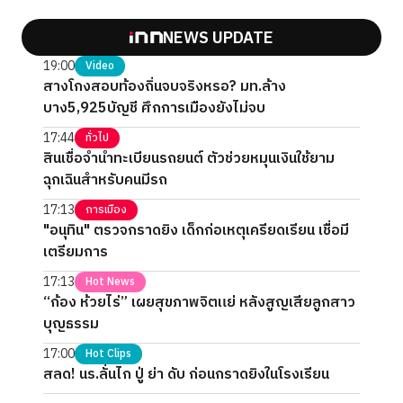
NEWS UPDATE
19:00
Video
สางโกงสอบท้องถิ่นจบจริงหรอ? มท.ล้าง
บาง5,925บัญชี ศึกการเมืองยังไม่จบ
17:44
ทั่วไป
สินเชื่อจำนำทะเบียนรถยนต์ ตัวช่วยหมุนเงินใช้ยาม
ฉุกเฉินสำหรับคนมีรถ
17:13
การเมือง
"อนุทิน" ตรวจกราดยิง เด็กก่อเหตุเครียดเรียน เชื่อมี
เตรียมการ
17:13
Hot News
“ก้อง ห้วยไร่” เผยสุขภาพจิตแย่ หลังสูญเสียลูกสาว
บุญธรรม
17:00
Hot Clips
สลด! นร.ลั่นไก ปู่ ย่า ดับ ก่อนกราดยิงในโรงเรียน