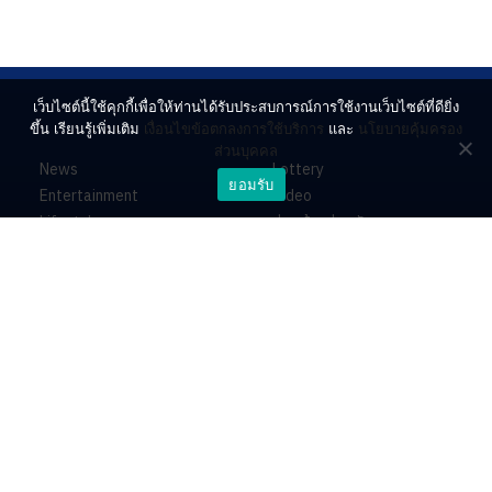
เว็บไซต์นี้ใช้คุกกี้เพื่อให้ท่านได้รับประสบการณ์การใช้งานเว็บไซต์ที่ดียิ่ง
ขึ้น เรียนรู้เพิ่มเติม
เงื่อนไขข้อตกลงการใช้บริการ
และ
นโยบายคุ้มครอง
ส่วนบุคคล
News
Lottery
ยอมรับ
Entertainment
Video
Lifestyle
ร่วมด้วยช่วยกัน
Horoscope
About
Contact
PR by Dataxet