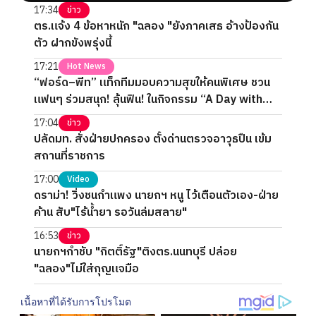
17:34
ข่าว
ตร.แจ้ง 4 ข้อหาหนัก "ฉลอง "ยังภาคเสธ อ้างป้องกัน
ตัว ฝากขังพรุ่งนี้
17:21
Hot News
“ฟอร์ด–พีท” แท็กทีมมอบความสุขให้คนพิเศษ ชวน
แฟนๆ ร่วมสนุก! ลุ้นฟิน! ในกิจกรรม “A Day with
FORTPEAT Exclusive Fan Meet”
17:04
ข่าว
ปลัดมท. สั่งฝ่ายปกครอง ตั้งด่านตรวจอาวุธปืน เข้ม
สถานที่ราชการ
17:00
Video
ดราม่า! วิ่งชนกำแพง นายกฯ หนู ไว้เตือนตัวเอง-ฝ่าย
ค้าน สับ"ไร้น้ำยา รอวันล่มสลาย"
16:53
ข่าว
นายกฯกำชับ "กิตติ์รัฐ"ติงตร.นนทบุรี ปล่อย
"ฉลอง"ไม่ใส่กุญแจมือ