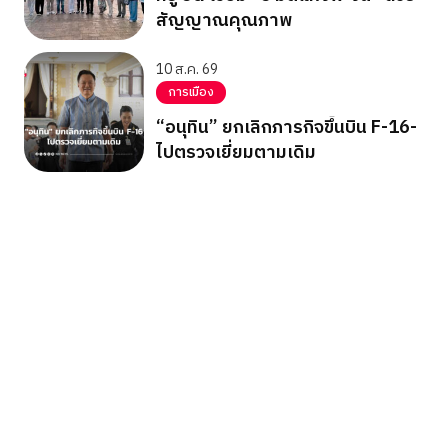
สัญญาณคุณภาพ
10 ส.ค. 69
การเมือง
“อนุทิน” ยกเลิกภารกิจขึ้นบิน F-16-
ไปตรวจเยี่ยมตามเดิม