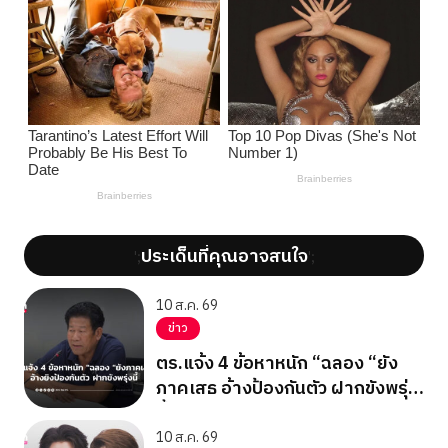
ประเด็นที่คุณอาจสนใจ
';
';
10 ส.ค. 69
ข่าว
ตร.แจ้ง 4 ข้อหาหนัก “ฉลอง “ยัง
ภาคเสธ อ้างป้องกันตัว ฝากขังพรุ่ง
นี้
10 ส.ค. 69