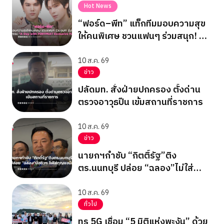
Hot News
“ฟอร์ด–พีท” แท็กทีมมอบความสุข
ให้คนพิเศษ ชวนแฟนๆ ร่วมสนุก! ลุ้น
ฟิน! ในกิจกรรม “A Day with
FORTPEAT Exclusive Fan Meet”
10 ส.ค. 69
ข่าว
ปลัดมท. สั่งฝ่ายปกครอง ตั้งด่าน
ตรวจอาวุธปืน เข้มสถานที่ราชการ
10 ส.ค. 69
ข่าว
นายกฯกำชับ “กิตติ์รัฐ”ติง
ตร.นนทบุรี ปล่อย “ฉลอง”ไม่ใส่
กุญแจมือ
10 ส.ค. 69
ทั่วไป
ทรู 5G เชื่อม “5 มิติแห่งพะงัน” ด้วย