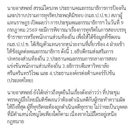
นายอาสพลธ์ สรรณ์ไตรภพ ประธานคณะกรรมาธิการการป้องกัน
และปราบปรามการทุจริตประพฤติมิชอบ (กมธ.ป.ป.ช.) สภาผู้
แทนราษฎร เปิดเผยว่า การประชุมคณะกรรมาธิการฯ ในวันที่ 9
กรกฎาคม 2569 จะมีการพิจารณาเรื่องการทุจริตในการสอบบรรจุ
ข้าราชการหรือพนักงานส่วนท้องถิ่น เพื่อให้ได้ข้อมูลที่ชัดเจน
กมธ.ป.ป.ช. ได้เชิญตัวแทนจากหน่วยงานที่เกี่ยวข้อง 4 ฝ่ายเข้า
ให้ข้อมูลต่อคณะกรรมาธิการ ดังนี้ 1.อธิบดีกรมส่งเสริมการ
ปกครองส่วนท้องถิ่น 2.ประธานคณะกรรมการกลางการสอบ
แข่งขันพนักงานส่วนท้องถิ่น 3.อธิการบดีมหาวิทยาลัย
ศรีนครินทรวิโรฒ และ 4.ประธานองค์กรต่อต้านคอร์รัปชัน
(ประเทศไทย)
นายอาสพลธ์ ยังได้กล่าวถึงจุดยืนในเรื่องดังกล่าวว่า ที่ประชุม
พรรคภูมิใจไทยมีมติชัดเจนว่าต้องดำเนินคดีกับผู้กระทำความผิด
ให้ถึงที่สุด ผู้ที่ทุจริตจะต้องถูกดำเนินคดีทุกราย ไม่ว่าจะเป็นบุคคล
ที่มีตำแหน่งใหญ่โตเพียงใดก็ตาม เนื่องจากไม่มีใครอยู่เหนือ
กฎหมาย