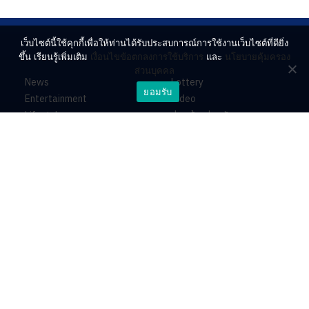
เว็บไซต์นี้ใช้คุกกี้เพื่อให้ท่านได้รับประสบการณ์การใช้งานเว็บไซต์ที่ดียิ่ง
ขึ้น เรียนรู้เพิ่มเติม
เงื่อนไขข้อตกลงการใช้บริการ
และ
นโยบายคุ้มครอง
ส่วนบุคคล
News
Lottery
ยอมรับ
Entertainment
Video
Lifestyle
ร่วมด้วยช่วยกัน
Horoscope
About
Contact
PR by Dataxet