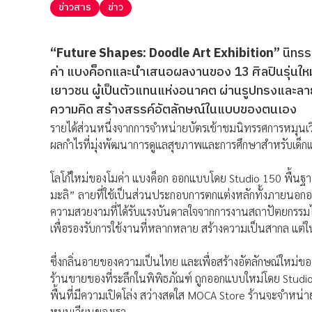
ข่าวสาร
ข่าว
“Future Shapes: Doodle Art Exhibition”
นิทรร
ค่า แบงค็อกและนำเสนอผลงานของ 13 ศิลปินรุ่น
เยาวชน ผู้เป็นตัวแทนแห่งอนาคต ผ่านรูปทรงและล
ความคิด สร้างสรรค์อัตลักษณ์
ในแบบของตนเอง
รายได้ส่วนหนึ่งจากการจำหน่ายบั
ตรเข้าชมนิทรรศการหมุนเว
ผลกำไรที่มุ่งพั
ฒนาการดูแลสุขภาพและการศึ
กษาสำหรับเด็กแ
โลโก้ใหม่ของโมค่า แบงค็อก ออกแบบโดย Studio 150 พื้น
มะลิ” ลายที่ใช้เป็นส่
วนประกอบการตกแต่งหลักทั้
งภายนอกอา
ความสวยงามที่
ได้รับแรงบั
นดาลใจจากการงานสถาปัตยกรรมไ
เพื่อรองรับการใช้
งานที่หลากหลาย สร้างความเป็นสากล แต่ใ
ซึ่งกลิ่
นอายของความเป็นไทย และเพื่อสร้
างอัตลักษณ์ใหม่ข
ร้านขายของที่ระลึกในพิพิธภัณฑ์ ถูกออกแบบใหม่โดย Studio P
พื้นที่มีความเปิดโล่ง สว่างสดใส MOCA Store ร้านจะจำหน่าย
หมุนเวียนของเรา