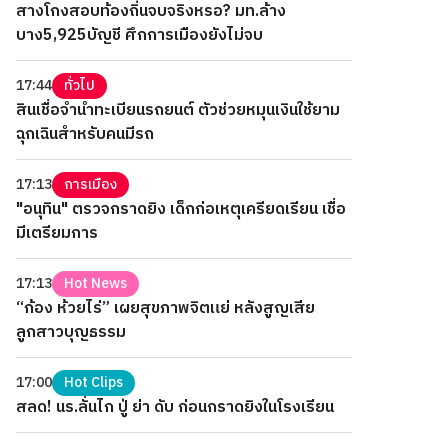
สางโกงสอบท้องถิ่นจบจริงหรอ? มท.ล้าง
บาง5,925บัญชี ศึกการเมืองยังไม่จบ
17:44
ทั่วไป
สินเชื่อจำนำทะเบียนรถยนต์ ตัวช่วยหมุนเงินใช้ยาม
ฉุกเฉินสำหรับคนมีรถ
17:13
การเมือง
"อนุทิน" ตรวจกราดยิง เด็กก่อเหตุเครียดเรียน เชื่อ
มีเตรียมการ
17:13
Hot News
“ก้อง ห้วยไร่” เผยสุขภาพจิตแย่ หลังสูญเสีย
ลูกสาวบุญธรรม
17:00
Hot Clips
สลด! นร.ลั่นไก ปู่ ย่า ดับ ก่อนกราดยิงในโรงเรียน