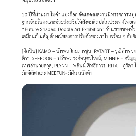
10 ปีที่ผ่านมา โมค่า แบงค็อก จัดแสดงผลงานนิทรรศการหมุน
ฐานอันมั่นคงและช่วยส่งเสริ
มให้สังคมศิลปะในประเทศไทยเจร
“Future Shapes: Doodle Art Exhibition” ร้านขายของที่ร
เสมือนเป็นสัญลักษณ์ของการปรั
บตัวของเราไปพร้อม ๆ กับศ
[ศิลปิน] KAMO – นัทพล โกมลารชุน, PATART – วุฒิภัทร ว
ติรา, SEEFOON – ปรัชพร วงศ์อนุตรโรจน์, MINNIE – ศริญญ
เทพอำนวยสกุล, PLYNN – พลินน์ สิทธิถาวร, RITA – ภูริตา 
ภักดีเลิศ และ MEEFUN- มีฝัน ถนัดค้า