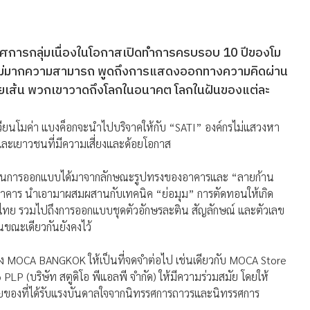
ศการกลุ่มเนื่องในโอกาสเปิ
ดทำการครบรอบ 10 ปีของโม
ใหม่มากความสามารถ พูดถึงการแสดงออกทางความคิดผ่
าน
ายเส้น พวกเขาวาดถึงโลกในอนาคต โลกในฝันของแต่ละ
ียนโมค่
า แบงค็อกจะนำไปบริจาคให้กับ “SATI” องค์กรไม่แสวงหา
ละเยาวชนที่มี
ความเสี่ยงและด้อยโอกาส
ฐานการออกแบบได้มาจากลั
กษณะรูปทรงของอาคารและ “ลายก้าน
คาร นำเอามาผสมผสานกับเทคนิค “ย่อมุม” การตัดทอนให้เกิด
ทย รวมไปถึงการออกแบบชุดตัวอั
กษรละติน สัญลักษณ์ และตัวเลข
นขณะเดี
ยวกันยังคงไว้
อง MOCA BANGKOK ให้เป็นที่จดจำต่อไป เช่นเดียวกับ MOCA Store
LP (บริษัท สตูดิโอ พีแอลพี จำกัด) ให้มีความร่วมสมัย โดยให้
ของที่ได้รับแรงบั
นดาลใจจากนิทรรศการถาวรและนิ
ทรรศการ