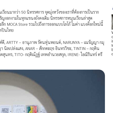
เวี
ยนมากว่า 50 นิทรรศการ จุดมุ่งหวังของเราที่ต้องการเป็
นราก
ิ
ญงอกงามในทุกแขนงยังคงเดิม นิทรรศการหมุนเวียนล่าสุด
ะลึก MOCA Store รวมไปถึงการออกแบบโลโก้ โมค่า แบงค็อกใหม่นี้
ิลปินไทย
งศ์ดี, ARTTY – อานุภาพ รัตนหุ่นพยนต์, NARUNYA – เณรัญญา กมุ
า นิลเปล่งแสง, ANAR – สักกตะฤจ อินทรวิชะ, TINTIN – กฤติน
โตสุนทร, TITO- กฤติณัฏฐ์ เทพอำนวยสกุล, IRENE- ไอณิรินทร์ ตรี