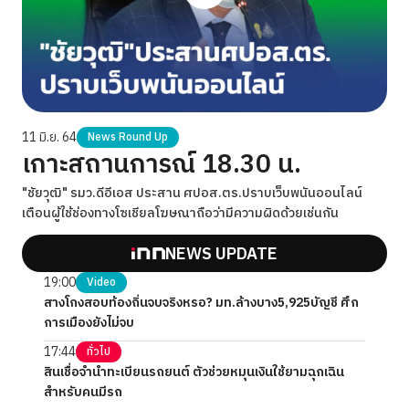
11 มิ.ย. 64
News Round Up
เกาะสถานการณ์ 18.30 น.
"ชัยวุฒิ" รมว.ดีอีเอส ประสาน ศปอส.ตร.ปราบเว็บพนันออนไลน์
เตือนผู้ใช้ช่องทางโซเชียลโฆษณาถือว่ามีความผิดด้วยเช่นกัน
NEWS UPDATE
19:00
Video
สางโกงสอบท้องถิ่นจบจริงหรอ? มท.ล้างบาง5,925บัญชี ศึก
การเมืองยังไม่จบ
17:44
ทั่วไป
สินเชื่อจำนำทะเบียนรถยนต์ ตัวช่วยหมุนเงินใช้ยามฉุกเฉิน
สำหรับคนมีรถ