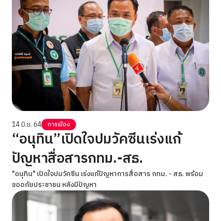
14 มิ.ย. 64
การเมือง
“อนุทิน”เปิดใจปมวัคซีนเร่งแก้
ปัญหาสื่อสารกทม.-สธ.
"อนุทิน" เปิดใจปมวัคซีน เร่งแก้ปัญหาการสื่อสาร กทม. - สธ. พร้อม
ขออภัยประชาชน หลังมีปัญหา