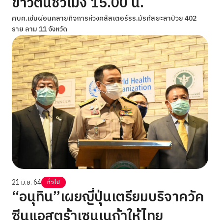
ข่าวต้นชั่วโมง 15.00 น.
ศบค.เข้มผ่อนคลายกิจการห่วงคลัสเตอร์รร.มัรกัสยะลาป่วย 402
ราย ลาม 11 จังหวัด
21 มิ.ย. 64
ทั่วไป
“อนุทิน”เผยญี่ปุ่นเตรียมบริจาควัค
ซีนแอสตร้าเซนเนก้าให้ไทย