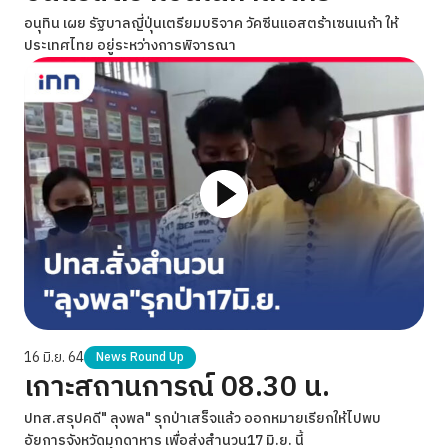
อนุทิน เผย รัฐบาลญี่ปุ่นเตรียมบริจาค วัคซีนแอสตร้าเซนเนก้า ให้
ประเทศไทย อยู่ระหว่างการพิจารณา
16 มิ.ย. 64
News Round Up
เกาะสถานการณ์ 08.30 น.
ปทส.สรุปคดี" ลุงพล" รุกป่าเสร็จแล้ว ออกหมายเรียกให้ไปพบ
อัยการจังหวัดมุกดาหาร เพื่อส่งสำนวน17 มิ.ย. นี้