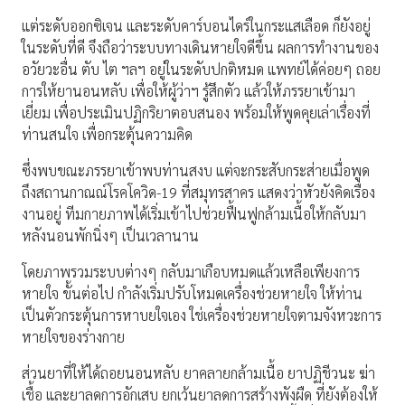
แต่ระดับออกซิเจน และระดับคาร์บอนไดร์ในกระแสเลือด ก็ยังอยู่
ในระดับที่ดี จึงถือว่าระบบทางเดินหายใจดีขึ้น ผลการทำงานของ
อวัยวะอื่น ตับ ไต ฯลฯ อยู่ในระดับปกติหมด แพทย์ได้ค่อยๆ ถอย
การให้ยานอนหลับ เพื่อให้ผู้ว่าฯ รู้สึกตัว แล้วให้ภรรยาเข้ามา
เยี่ยม เพื่อประเมินปฏิกริยาตอบสนอง พร้อมให้พูดคุยเล่าเรื่องที่
ท่านสนใจ เพื่อกระตุ้นความคิด
ซึ่งพบขณะภรรยาเข้าพบท่านสงบ แต่จะกระสับกระส่ายเมื่อพูด
ถึงสถานกาณณ์โรคโควิด-19 ที่สมุทรสาคร แสดงว่าหัวยังคิดเรื่อง
งานอยู่ ทีมกายภาพได้เริ่มเข้าไปช่วยฟื้นฟูกล้ามเนื้อให้กลับมา
หลังนอนพักนิ่งๆ เป็นเวลานาน
โดยภาพรวมระบบต่างๆ กลับมาเกือบหมดแล้วเหลือเพียงการ
หายใจ ขั้นต่อไป กำลังเริ่มปรับโหมดเครื่องช่วยหายใจ ให้ท่าน
เป็นตัวกระตุ้นการหาบยใจเอง ใช่เครื่องช่วยหายใจตามจังหวะการ
หายใจของร่างกาย
ส่วนยาที่ให้ได้ถอยนอนหลับ ยาคลายกล้ามเนื้อ ยาปฏิชีวนะ ฆ่า
เชื้อ และยาลดการอักเสบ ยกเว้นยาลดการสร้างพังผืด ที่ยังต้องให้