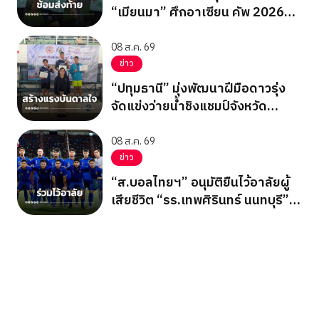
“เมียนมา” ศึกอาเซียน คัพ 2026
นัดสุดท้าย รอบแบ่งกลุ่ม
08 ส.ค. 69
ข่าว
“ปทุมธานี” มุ่งพัฒนาฝีมือดาวรุ่ง
จัดแข่งว่ายน้ำชิงแชมป์จังหวัด
ปทุมธานี 2569
08 ส.ค. 69
ข่าว
“ส.บอลไทยฯ” อนุมัติยืนไว้อาลัยผู้
เสียชีวิต “รร.เทพศิรินทร์ นนทบุรี”
ก่อนเกมอาเซียนคัพ