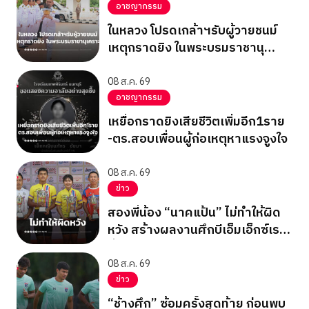
อาชญากรรม
ในหลวง โปรดเกล้าฯรับผู้วายชนม์
เหตุกราดยิง ในพระบรมราชานุ
เคราะห์
08 ส.ค. 69
อาชญากรรม
เหยื่อกราดยิงเสียชีวิตเพิ่มอีก1ราย
-ตร.สอบเพื่อนผู้ก่อเหตุหาแรงจูงใจ
08 ส.ค. 69
ข่าว
สองพี่น้อง “นาคแป้น” ไม่ทำให้ผิด
หวัง สร้างผลงานศึกบีเอ็มเอ็กซ์เรซ
ซิ่ง ชิงแชมป์เอเชีย 2026
08 ส.ค. 69
ข่าว
“ช้างศึก” ซ้อมครั้งสุดท้าย ก่อนพบ