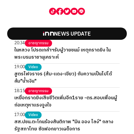
NEWS UPDATE
20:34
อาชญากรรม
ในหลวง โปรดเกล้าฯรับผู้วายชนม์ เหตุกราดยิง ใน
พระบรมราชานุเคราะห์
19:00
Video
สูตรไฟจราจร (ส้ม-แดง-เขียว) กับความเป็นไปได้
ล้ม"น้ำเงิน"
18:15
อาชญากรรม
เหยื่อกราดยิงเสียชีวิตเพิ่มอีก1ราย -ตร.สอบเพื่อนผู้
ก่อเหตุหาแรงจูงใจ
17:00
Video
สส.ปชน.ตะโกนร้องสันติภาพ "มิน ออง ไลง์" กลาง
รัฐสภาไทย ซัดฟอกขาวเผด็จการ