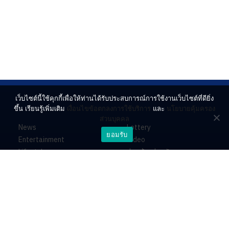
เว็บไซต์นี้ใช้คุกกี้เพื่อให้ท่านได้รับประสบการณ์การใช้งานเว็บไซต์ที่ดียิ่ง
ขึ้น เรียนรู้เพิ่มเติม
เงื่อนไขข้อตกลงการใช้บริการ
และ
นโยบายคุ้มครอง
ส่วนบุคคล
News
Lottery
ยอมรับ
Entertainment
Video
Lifestyle
ร่วมด้วยช่วยกัน
Horoscope
About
Contact
PR by Dataxet