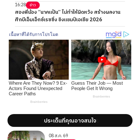
16:28
ข่าว
สองพี่น้อง “นาคแป้น” ไม่ทำให้ผิดหวัง สร้างผลงาน
ศึกบีเอ็มเอ็กซ์เรซซิ่ง ชิงแชมป์เอเชีย 2026
ประเด็นที่คุณอาจสนใจ
';
';
08 ส.ค. 69