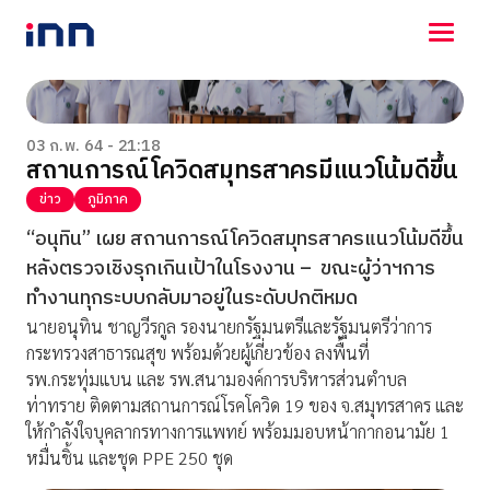
NEWS
ENTERTAINMENT
03 ก.พ. 64 - 21:18
สถานการณ์โควิดสมุทรสาครมีแนวโน้มดีขึ้น
LIFESTYLE
HOROSCOPE
ข่าว
ภูมิภาค
LOTTERY
“อนุทิน” เผย สถานการณ์โควิดสมุทรสาครแนวโน้มดีขึ้น
VIDEO
หลังตรวจเชิงรุกเกินเป้าในโรงงาน – ขณะผู้ว่าฯการ
ร่วมด้วยช่วยกัน
ทำงานทุกระบบกลับมาอยู่ในระดับปกติหมด
นายอนุทิน ชาญวีรกูล รองนายกรัฐมนตรีและรัฐมนตรีว่าการ
กระทรวงสาธารณสุข พร้อมด้วยผู้เกี่ยวข้อง ลงพื้นที่
รพ.กระทุ่มแบน และ รพ.สนามองค์การบริหารส่วนตำบล
ท่าทราย ติดตามสถานการณ์โรคโควิด 19 ของ จ.สมุทรสาคร และ
ให้กำลังใจบุคลากรทางการแพทย์ พร้อมมอบหน้ากากอนามัย 1
หมื่นชิ้น และชุด PPE 250 ชุด