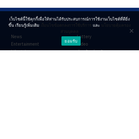
เว็บไซต์นี้ใช้คุกกี้เพื่อให้ท่านได้รับประสบการณ์การใช้งานเว็บไซต์ที่ดียิ่ง
ขึ้น เรียนรู้เพิ่มเติม
เงื่อนไขข้อตกลงการใช้บริการ
และ
นโยบายคุ้มครอง
ส่วนบุคคล
News
Lottery
ยอมรับ
Entertainment
Video
Lifestyle
ร่วมด้วยช่วยกัน
Horoscope
About
Contact
PR by Dataxet