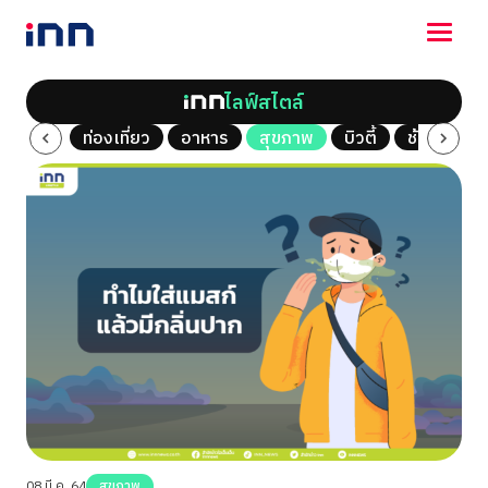
ไลฟ์สไตล์
NEWS
al Vlog
ท่องเที่ยว
อาหาร
สุขภาพ
บิวตี้
ช้อปปิ้ง
ENTERTAINMENT
LIFESTYLE
HOROSCOPE
LOTTERY
VIDEO
ร่วมด้วยช่วยกัน
08 มี.ค. 64
สุขภาพ