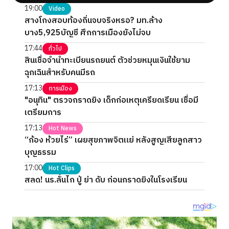
19:00
Video
สางโกงสอบท้องถิ่นจบจริงหรอ? มท.ล้าง
บาง5,925บัญชี ศึกการเมืองยังไม่จบ
17:44
ทั่วไป
สินเชื่อจำนำทะเบียนรถยนต์ ตัวช่วยหมุนเงินใช้ยาม
ฉุกเฉินสำหรับคนมีรถ
17:13
การเมือง
"อนุทิน" ตรวจกราดยิง เด็กก่อเหตุเครียดเรียน เชื่อมี
เตรียมการ
17:13
Hot News
“ก้อง ห้วยไร่” เผยสุขภาพจิตแย่ หลังสูญเสียลูกสาว
บุญธรรม
17:00
Hot Clips
สลด! นร.ลั่นไก ปู่ ย่า ดับ ก่อนกราดยิงในโรงเรียน