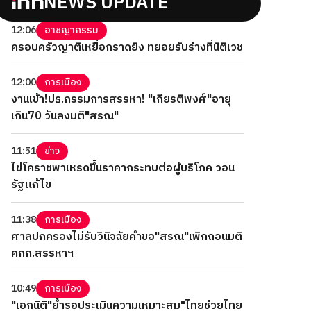
NEWS UPDATE
12:06
อาชญากรรม
ครอบครัวญาติเหยื่อกราดยิง ทยอยรับร่างที่นิติเวช
12:00
การเมือง
งานเข้า!ปธ.กรรมการสรรหา! "เกียรติพงศ์"อายุ
เกิน70 วันลงมติ"สรณ"
11:51
ข่าว
ไข่โคราชพาเหรดขึ้นราคากระทบต่อผู้บริโภค วอน
รัฐแก้ไข
11:38
การเมือง
ศาลปกครองไม่รับวินิจฉัยคำขอ"สรณ"เพิกถอนมติ
คกก.สรรหาฯ
10:49
การเมือง
"เอกนิติ"ย้ำรอประเมินความเหมาะสม"ไทยช่วยไทย