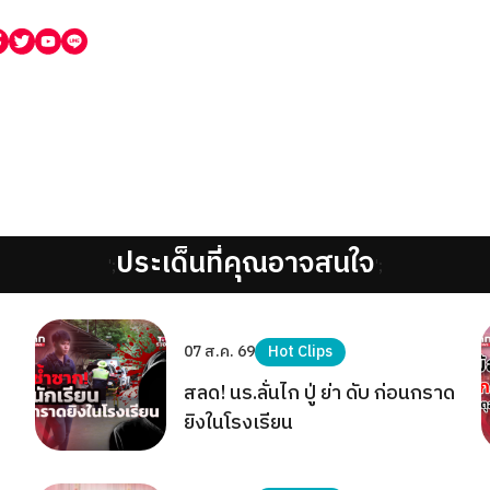
ประเด็นที่คุณอาจสนใจ
';
';
07 ส.ค. 69
Hot Clips
สลด! นร.ลั่นไก ปู่ ย่า ดับ ก่อนกราด
ยิงในโรงเรียน