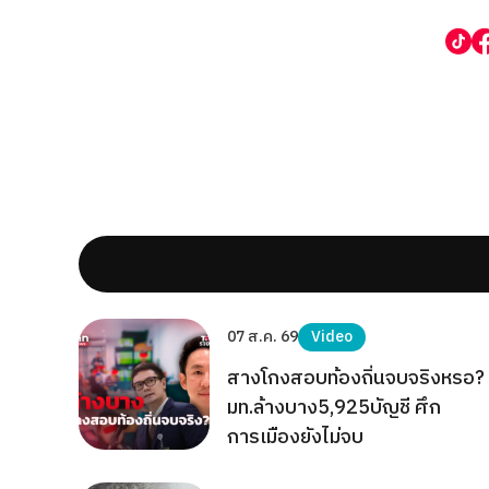
07 ส.ค. 69
Video
สางโกงสอบท้องถิ่นจบจริงหรอ?
มท.ล้างบาง5,925บัญชี ศึก
การเมืองยังไม่จบ