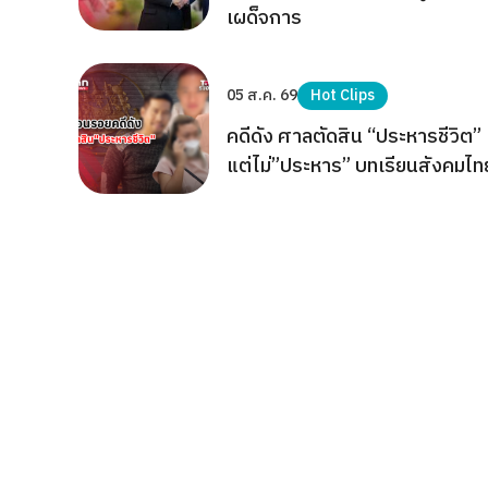
เผด็จการ
05 ส.ค. 69
Hot Clips
คดีดัง ศาลตัดสิน “ประหารชีวิต”
แต่ไม่”ประหาร” บทเรียนสังคมไท