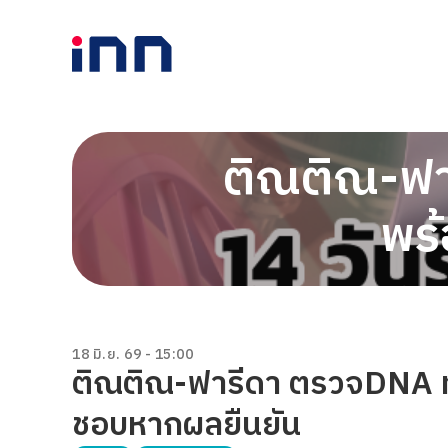
ติณติณ-ฟา
พร
18 มิ.ย. 69 - 15:00
ติณติณ-ฟารีดา ตรวจDNA ท
ชอบหากผลยืนยัน