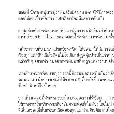
ขณะที่ นักร้องหนุ่มระบุว่า ยินดีรับผิดชอบ แต่ขอให้มีการตรว
และไม่เคยเกี่ยวข้องกับยาเสพติดพร้อมมีผลตรวจยืนยัน
ล่าสุด ติณติณ พร้อมครอบครัวและผู้จัดการวงนิวคันทรี เดินท
แพทย์ ซอยวิภาวดี 16 แยก 6 ขณะที่ ฟารีดา มาพร้อมกับ พ
หลังจากการเก็บ DNA แล้วเสร็จ ฟารีดา ได้ออกมาให้สัมภาษณ
เรื่องลูก แต่ก็รู้สึกเสียใจที่คนในโซเชียลยังขุดคุ้ยประเด็นเก
แล้วจริงๆ อยากทํางานอยากหาเงินมาเลี้ยงลูก และกราบขอโท
ทางด้านทนายพัฒน์ระบุว่า จากนี้ต้องรอผลตรวจยืนยันว่าเด็กใ
ของความรับผิดชอบและค่าใช้จ่ายต่างๆ ที่จะเกิดขึ้น แต่ขอแ
ร้องดําเนินคดีในชั้นศาล
จากนั้น แพทย์ที่ทำการตรวจเก็บ DNA ออกมาให้ข้อมูลว่า การเก
ใช้การเจาะน้ำคร่ำเพราะเสี่ยงอันตรายต่อเด็กในท้อง โดยในส่
ดีเอ็นเอของเด็กในกระแสเลือดของคุณแม่ ส่วนติณติณ เก็บโดยกา