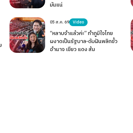
มันแน่
05 ส.ค. 69
Video
“หลาบจำแล้วค่ะ” ทำภูมิใจไทย
ผงาดเป็นรัฐบาล-ดับฝันพลิกขั้ว
ย
อำนาจ เขียว แดง ส้ม