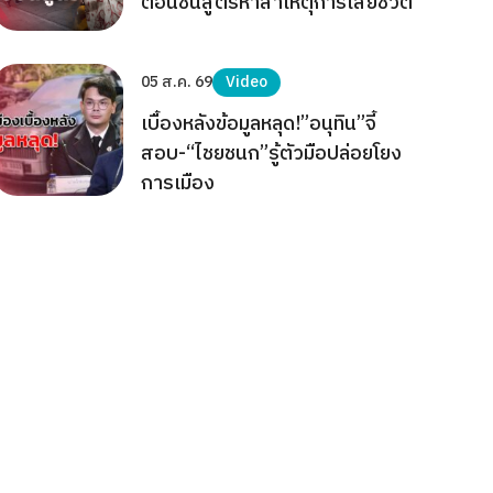
ตอนชันสูตรหาสาเหตุการเสียชีวิต
05 ส.ค. 69
Video
เบื้องหลังข้อมูลหลุด!”อนุทิน”จี้
สอบ-“ไชยชนก”รู้ตัวมือปล่อยโยง
การเมือง