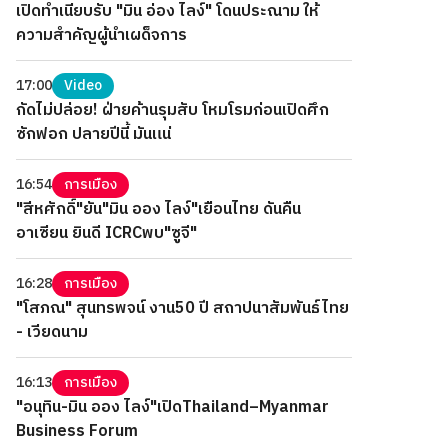
เปิดทำเนียบรับ "มิน อ่อง ไลง์" โดนประณาม ให้
ความสำคัญผู้นำเผด็จการ
17:00
Video
กัดไม่ปล่อย! ฝ่ายค้านรุมสับ โหมโรมก่อนเปิดศึก
ซักฟอก ปลายปีนี้ มันแน่
16:54
การเมือง
"สีหศักดิ์"ยัน"มิน ออง ไลง์"เยือนไทย ดันคืน
อาเซียน ยินดี ICRCพบ"ซูจี"
16:28
การเมือง
"โสภณ" สุนทรพจน์ งาน50 ปี สถาปนาสัมพันธ์ไทย
- เวียดนาม
16:13
การเมือง
"อนุทิน-มิน ออง ไลง์"เปิดThailand–Myanmar
Business Forum