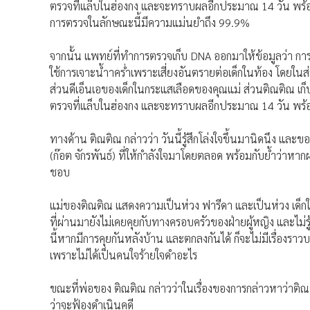
ตรวจที่แล็บในฮ่องกง และจะทราบผลอีกประมาณ 14 วัน พร้อ
การตรวจในลักษณะนี้มีความแม่นยําถึง 99.9%
จากนั้น แพทย์ที่ทำการตรวจเก็บ DNA ออกมาให้ข้อมูลว่า การเก
ใช้การเจาะน้ำาคร่ำเพราะเสี่ยงอันตรายต่อเด็กในท้อง โดยในส
ส่วนดีเอ็นเอของเด็กในกระแสเลือดของคุณแม่ ส่วนติณติณ เก็บโ
ตรวจที่แล็บในฮ่องกง และจะทราบผลอีกประมาณ 14 วัน พร้อ
ทางด้าน ติณติณ กล่าวว่า วันนี้รู้สึกโล่งใจขึ้นมานิดนึง และ
(ก๊อต จักรพันธ์) ที่ให้กําลังใจมาโดยตลอด พร้อมกับย้ำว่าหา
ชอบ
แม่ของติณติณ แสดงความเป็นห่วง ฟารีดา และเป็นห่วง เด็ก
ที่ผ่านมายังไม่เคยคุยกับทางครอบครัวของฝ่ายผู้หญิง และไม่รู
นี้หากมีการคุยกันหลังบ้าน และตกลงกันได้ ก็จะไม่มีเรื่อง
เพราะไม่ได้เป็นคนใจร้ายใจดําอะไร
ขณะที่พ่อของ ติณติณ กล่าวว่าในเรื่องของการกล่าวหาว่าติณติ
ว่าจะฟ้องดำเนินคดี