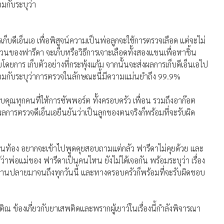
มกับระบุว่า
็บดีเอ็นเอ เพื่อพิสูจน์ความเป็นพ่อลูกจะใช้การตรวจเลือด แต่จะไม่
่วนของฟารีดา จะเก็บหรือวิธีการเจาะเลือดทั้งสองแขนเพื่อหาชิ้น
ดยการ เก็บตัวอย่างที่กระพุ้งแก้ม จากนั้นจะส่งผลการเก็บดีเอ็นเอไป
มกับระบุว่าการตรวจในลักษณะนี้มีความแม่นยําถึง 99.9%
ขอบคุณทุกคนที่ให้การซัพพอร์ต ทั้งครอบครัว เพื่อน รวมถึงอาก๊อต
กผลการตรวจดีเอ็นเอยืนยันว่าเป็นลูกของตนจริงก็พร้อมที่จะรับผิด
ในท้อง อยากจะเข้าไปพูดคุยสอบถามแต่กลัว ฟารีดาไม่คุยด้วย และ
้ว่าพ่อแม่ของ ฟารีดาเป็นคนไหน ยังไม่ได้เจอกัน พร้อมระบุว่า เรื่อง
ราวบานปลายมาจนถึงทุกวันนี้ และทางครอบครัวก็พร้อมที่จะรับผิดชอบ
ณ ข้องเกี่ยวกับยาเสพติดและพรากผู้เยาว์ในเรื่องนี้กำลังพิจารณา