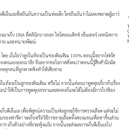
จดีเอ็นเอเพื่อยืนยันความเป็นพ่อเด็ก ใครยืนยันว่าไม่เคยพลาดผู้เยาว์
างมาเก็บ DNA ที่คลินิกบางกอก ไซโตเจเนติกซ์ เซ็นเตอร์ เทคนิคการ
ี่ชาย และทนายพัฒน์
์ โดย มั่นใจว่าลูกในท้องเป็นของติณติณ 100% ตอนนี้อยากโฟกัส
่าๆ ของตนเองออกมาอีก จึงอยากขอโอกาสสังคมว่าตอนนี้รู้สึกสํานึกผิด
ษทุกคนที่ถูกพาดพิงทําให้เสียหาย
นท้องเป็นลูกของติณติณ หรือไม่ จากนั้นค่อยมาพูดคุยเกี่ยวกับเรื่อง
นะนําให้เป็นการพูดคุยเจรจาและตกลงกันจะได้ไม่ต้องมีการไปฟ้อง
็บดีเอ็นเอ เพื่อพิสูจน์ความเป็นพ่อลูกจะใช้การตรวจเลือด แต่จะไม่
วนของฟารีดา จะเก็บหรือวิธีการเจาะเลือดทั้งสองแขนเพื่อหาชิ้นส่วน
ร เก็บตัวอย่างที่กระพุ้งแก้ม จากนั้นจะส่งผลการเก็บดีเอ็นเอไป