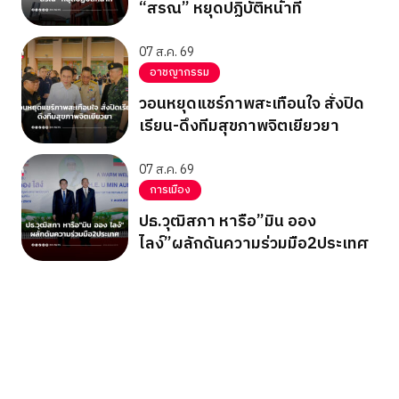
“สรณ” หยุดปฏิบัติหน้าที่
07 ส.ค. 69
อาชญากรรม
วอนหยุดแชร์ภาพสะเทือนใจ สั่งปิด
เรียน-ดึงทีมสุขภาพจิตเยียวยา
07 ส.ค. 69
การเมือง
ปธ.วุฒิสภา หารือ”มิน ออง
ไลง์”ผลักดันความร่วมมือ2ประเทศ