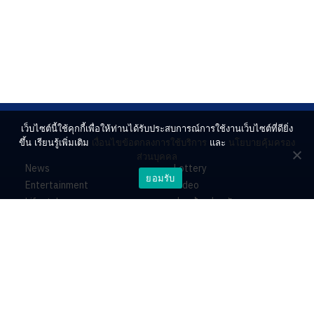
เว็บไซต์นี้ใช้คุกกี้เพื่อให้ท่านได้รับประสบการณ์การใช้งานเว็บไซต์ที่ดียิ่ง
ขึ้น เรียนรู้เพิ่มเติม
เงื่อนไขข้อตกลงการใช้บริการ
และ
นโยบายคุ้มครอง
ส่วนบุคคล
News
Lottery
ยอมรับ
Entertainment
Video
Lifestyle
ร่วมด้วยช่วยกัน
Horoscope
About
Contact
PR by Dataxet