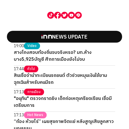
NEWS UPDATE
19:00
Video
สางโกงสอบท้องถิ่นจบจริงหรอ? มท.ล้าง
บาง5,925บัญชี ศึกการเมืองยังไม่จบ
17:44
ทั่วไป
สินเชื่อจำนำทะเบียนรถยนต์ ตัวช่วยหมุนเงินใช้ยาม
ฉุกเฉินสำหรับคนมีรถ
17:13
การเมือง
"อนุทิน" ตรวจกราดยิง เด็กก่อเหตุเครียดเรียน เชื่อมี
เตรียมการ
17:13
Hot News
“ก้อง ห้วยไร่” เผยสุขภาพจิตแย่ หลังสูญเสียลูกสาว
บุญธรรม