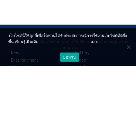
เว็บไซต์นี้ใช้คุกกี้เพื่อให้ท่านได้รับประสบการณ์การใช้งานเว็บไซต์ที่ดียิ่ง
ขึ้น เรียนรู้เพิ่มเติม
เงื่อนไขข้อตกลงการใช้บริการ
และ
นโยบายคุ้มครอง
ส่วนบุคคล
News
Lottery
ยอมรับ
Entertainment
Video
Lifestyle
ร่วมด้วยช่วยกัน
Horoscope
About
Contact
PR by Dataxet