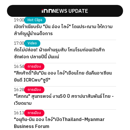
NEWS UPDATE
19:00
Hot Clips
เปิดทำเนียบรับ "มิน อ่อง ไลง์" โดนประณาม ให้ความ
สำคัญผู้นำเผด็จการ
17:00
Video
กัดไม่ปล่อย! ฝ่ายค้านรุมสับ โหมโรมก่อนเปิดศึก
ซักฟอก ปลายปีนี้ มันแน่
16:54
การเมือง
"สีหศักดิ์"ยัน"มิน ออง ไลง์"เยือนไทย ดันคืนอาเซียน
ยินดี ICRCพบ"ซูจี"
16:28
การเมือง
"โสภณ" สุนทรพจน์ งาน50 ปี สถาปนาสัมพันธ์ไทย -
เวียดนาม
16:13
การเมือง
"อนุทิน-มิน ออง ไลง์"เปิดThailand–Myanmar
Business Forum