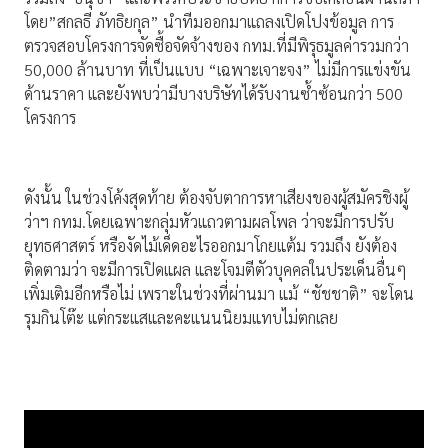
โดย”สกลธี ภัทธิยกุล” นำทีมออกมาแถลงเปิดโปงข้อมูล การ
ตรวจสอบโครงการจัดซื้อจัดจ้างของ กทม.ที่มีพิรุธมูลค่ารวมกว่า
50,000 ล้านบาท ที่เป็นแบบ “เฉพาะเจาะจง” ไม่มีการแข่งขัน
ด้านราคา และยังพบว่ามีบางบริษัทได้รับงานซ้ำซ้อนกว่า 500
โครงการ
ดังนั้น ในช่วงโค้งสุดท้าย ต้องจับตาการหาเสียงของผู้สมัครชิงผู้
ว่าฯ กทม.โดยเฉพาะกลุ่มหัวแถวตามผลโพล ว่าจะมีการปรับ
ยุทธศาสตร์ หรืองัดไม้เด็ดอะไรออกมาโกยแต้ม รวมถึง ยังต้อง
ติดตามว่า จะมีการเปิดแผล และโจมตีตัวบุคคลในประเด็นอื่นๆ
เพิ่มเติมอีกหรือไม่ เพราะในช่วงที่ผ่านมา แม้ “ชัชชาติ” จะโดน
รุมกินโต๊ะ แต่กระแสและคะแนนนิยมแทบไม่ตกเลย