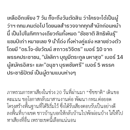
เหลืออีกเพียง 7 วัน ก็จะถึงวันตัดสิน ว่าใครจะได้เป็นผู้
ว่าฯ กทม.คนต่อไป โดยผลสำรวจจากทุกสำนักก่อนหน้า
นี้ เป็นไปในทิศทางเดียวกันทั้งหมด “ชัชชาติ สิทธิพันธุ์”
แชมป์เก่า หมายเลข 9 นำโด่ง ทิ้งห่างคู่แข่ง หลายช่วงตัว
โดยมี “ดร.โจ-ชัยวัฒน์ สถาวรวิจิตร” เบอร์ 10 จาก
พรรคประชาชน, “มัลลิกา บุญมีตระกูล มหาสุข” เบอร์ 14
ผู้สมัครอิสระ และ”อนุชา บุรพชัยศรี” เบอร์ 5 พรรค
ประชาธิปัตย์ เป็นผู้ตามแบบห่างๆ
ภาพรวมการหาเสียงในช่วง 20 วันที่ผ่านมา “ชัชชาติ” เดินขอ
คะแนน ขอโอกาสกลับมาสานงานต่อ พัฒนา กทม.ต่อยอด
โครงสร้างพื้นฐานที่ได้ริเริ่มไว้ ซึ่งได้รับเสียงตอบรับเป็นอย่างดี
ลงพื้นที่บางเขต ชาวบ้านบอกให้กลับบ้านไปพักผ่อนบ้าง ไล่ให้ไป
หาเสียงที่อื่น เพราะเขตนี้เลือกแน่นอน