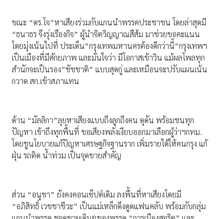
ขณะ “ดร.โจ”หาเสียงร่วมกับแกนนำพรรคประชาชน โดยล่าสุดมี
“ธนาธร จึงรุ่งเรืองกิจ” ผู้นำจิตวิญญาณสีส้ม มาช่วยขอคะแนน
โดยมุ่งเน้นไปที่ ประเด็น”กรุงเทพมหานครต้องดีกว่านี้”กรุงเทพฯ
เป็นเมืองที่มีศักยภาพ และมั่นใจว่า มีโอกาสเข้าวิน แม้ผลโพลทุก
สำนักจะเป็นรอง”ชัชชาติ” แบบสุดกู่ และเหมือนจะปรับแผนเน้น
กวาด สก.เข้าสภาแทน
ด้าน “มัลลิกา”ลุยหาเสียงแบบถึงลูกถึงคน ดุดัน พร้อมชนทุก
ปัญหา เข้าถึงทุกพื้นที่ ขอเสียงพลังเงียบออกมาเลือกผู้ว่าฯกทม.
โดยชูนโยบายแก้ปัญหาเศรษฐกิจฐานราก เพิ่มรายได้ให้คนกรุง แก้
ฝุ่น รถติด น้ำท่วม เป็นจุดขายสำคัญ
ส่วน “อนุชา” ยังคงคอนเซ็ปต์เดิม ลงพื้นที่หาเสียงโดยมี
“อภิสิทธิ์ เวชชาชีวะ” เป็นแม่เหล็กดึงดูดแฟนคลับ พร้อมกับกลุ่ม
แกนนำพรรค ชูจุดขายเดิมๆของพรรค “การเมืองสุจริต” และ