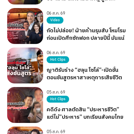
เผด็จการ
06 ส.ค. 69
Video
กัดไม่ปล่อย! ฝ่ายค้านรุมสับ โหมโรม
ก่อนเปิดศึกซักฟอก ปลายปีนี้ มันแน่
06 ส.ค. 69
Hot Clips
ญาติรับร่าง “ฮลุน โซโล่”-เปิดขั้น
ตอนชันสูตรหาสาเหตุการเสียชีวิต
05 ส.ค. 69
Hot Clips
คดีดัง ศาลตัดสิน “ประหารชีวิต”
แต่ไม่”ประหาร” บทเรียนสังคมไทย
05 ส.ค. 69