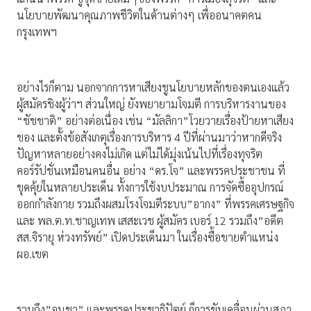
นโยบายพัฒนาคุณภาพชีวิตในด้านต่างๆ เพื่ออนาคตคน
กรุงเทพฯ
อย่างไรก็ตาม นอกจากการหาเสียงชูนโยบายหลักของตนเองแล้ว
ผู้สมัครชิงผู้ว่าฯ ส่วนใหญ่ ยังพยายามโจมตี การบริหารงานของ
“ชัชชาติ” อย่างต่อเนื่อง เช่น “มัลลิกา”โวยวายเรื่องป้ายหาเสียง
ของ และตั้งข้อสังเกตุเรื่องการบริหาร 4 ปีที่ผ่านมาว่าหากดีจริง
ปัญหาหลายอย่างคงไม่เกิด แต่ไม่ได้มุ่งเน้นไปที่เรื่องทุจริต
คอร์รัปชั่นเหมือนคนอื่น อย่าง “ดร.โจ” และพรรคประชาชน ที่
ขุดคุ้ยในหลายประเด็น ทั้งการใช้งบประมาณ การจัดซื้ออุปกรณ์
ออกกำลังกาย รวมถึงผสมโรงโจมตีระบบ”อากง” ที่พรรคเศรษฐกิจ
และ พล.ต.ท.ชาญเทพ เสสะเวช ผู้สมัคร เบอร์ 12 รวมถึง”อดีต
สส.จิรายุ ห่วงทรัพย์” เปิดประเด็นมา ในเรื่องซื้อขายตำแหน่ง
ผอ.เขต
รวมถึง”อนุชา” และพรรคประชาธิปัตย์ ก็การขับเคลื่อนผ่านสภา