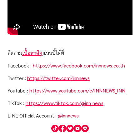
ติดตาม
เนื้อหาดีๆ
แบบนี้ได้ที่
Facebook :
https://www.facebook.com/innnews.co.th
Twitter :
https://twitter.com/innnews
Youtube :
https://www.youtube.com/c/INNNEWS_INN
TikTok :
https://www.tiktok.com/@inn_news
LINE Official Account :
@innnews