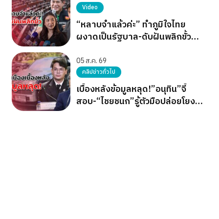
Video
“หลาบจำแล้วค่ะ” ทำภูมิใจไทย
ผงาดเป็นรัฐบาล-ดับฝันพลิกขั้ว
อำนาจ เขียว แดง ส้ม
05 ส.ค. 69
คลิปข่าวทั่วไป
เบื้องหลังข้อมูลหลุด!”อนุทิน”จี้
สอบ-“ไชยชนก”รู้ตัวมือปล่อยโยง
การเมือง