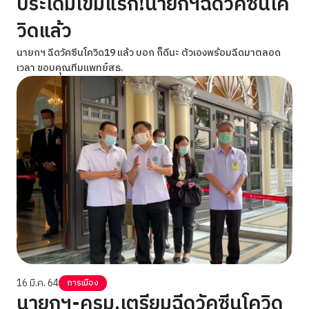
ประเดิมเข็มแรก!นายกฯฉีดวัคซีนโค
วิดแล้ว
นายกฯ ฉีดวัคซีนโควิด19 แล้ว บอก ก็ดีนะ ตัวเองพร้อมฉีดมาตลอด
เวลา ขอบคุณทีมแพทย์สธ.
16 มี.ค. 64
การเมือง
นายกฯ-ครม.เตรียมฉีดวัคซีนโควิด