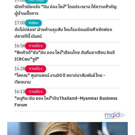
19:00
Hot Clips
เปิดทำเนียบรับ "มิน อ่อง ไลง์" โดนประณาม ให้ความสำคัญ
ผู้นำเผด็จการ
17:00
Video
กัดไม่ปล่อย! ฝ่ายค้านรุมสับ โหมโรมก่อนเปิดศึกซักฟอก
ปลายปีนี้ มันแน่
16:54
การเมือง
"สีหศักดิ์"ยัน"มิน ออง ไลง์"เยือนไทย ดันคืนอาเซียน ยินดี
ICRCพบ"ซูจี"
16:28
การเมือง
"โสภณ" สุนทรพจน์ งาน50 ปี สถาปนาสัมพันธ์ไทย -
เวียดนาม
16:13
การเมือง
"อนุทิน-มิน ออง ไลง์"เปิดThailand–Myanmar Business
Forum