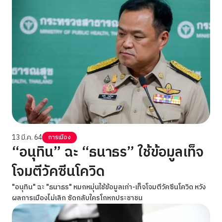
13 มี.ค. 64
การเมือง
“อนุทิน” ฉะ “ธนาธร” ใช้ข้อมูลเท็จ
โจมตีวัคซีนโควิด
"อนุทิน" ฉะ "ธนาธร" หมกหมุ่นใช้ข้อมูลเก่า-เท็จโจมตีวัคซีนโควิด หวัง
ผลการเมืองไม่เลิก ซัดกลับใครโกหกประชาชน