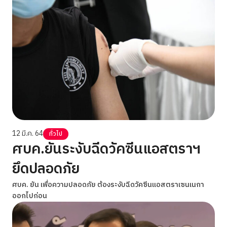
12 มี.ค. 64
ทั่วไป
ศบค.ยันระงับฉีดวัคซีนแอสตราฯ
ยึดปลอดภัย
ศบค. ยัน เพื่อความปลอดภัย ต้องระงับฉีดวัคซีนแอสตราเซนเนกา
ออกไปก่อน