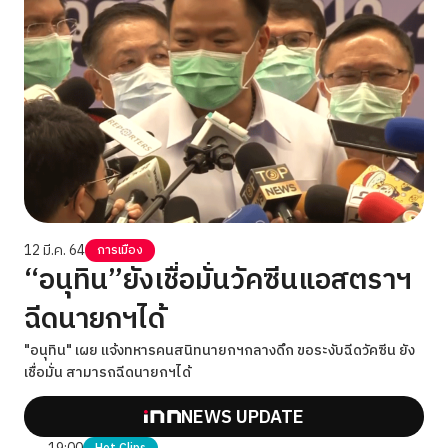
12 มี.ค. 64
การเมือง
“อนุทิน”ยังเชื่อมั่นวัคซีนแอสตราฯ
ฉีดนายกฯได้
"อนุทิน" เผย แจ้งทหารคนสนิทนายกฯกลางดึก ขอระงับฉีดวัคซีน ยัง
เชื่อมั่น สามารถฉีดนายกฯได้
NEWS UPDATE