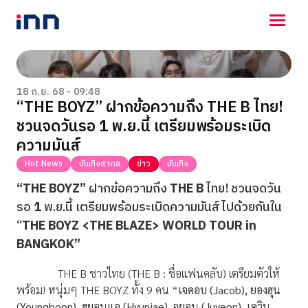
NEWS
ENTERTAINMENT
18 ก.ย. 68 - 09:48
“THE BOYZ” ฝากข้อความถึง THE B ไทย!
LIFESTYLE
ชวนจดวันรอ 1 พ.ย.นี้ เตรียมพร้อมระเบิด
HOROSCOPE
LOTTERY
ความมันส์
VIDEO
Hot News
บันเทิงสากล
ข่าว
บันเทิง
ร่วมด้วยช่วยกัน
“THE BOYZ”
ฝากข้อความถึง
THE B
ไทย! ชวนจดวัน
รอ
1
พ.ย.นี้ เตรียมพร้อมระเบิดความมันส์ไปด้
วยกันใน
“
THE BOYZ <THE BLAZE> WORLD TOUR in
BANGKOK”
THE B ชาวไทย (THE B : ชื่อแฟนคลับ) เตรียมตัวให้
พร้อม! หนุ่มๆ THE BOYZ ทั้ง 9 คน “
เจคอบ (Jacob), ยองฮุน
(Younghoon), ฮยอนแจ (Hyunjae), จูยอน (Juyeon), เควิน