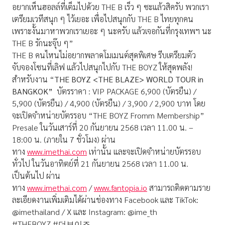
อยากเห็นฮอลล์ที่เต็มไปด้วย THE B เร็ว ๆ ซะแล้วสิครับ พวกเรา
เตรียมเวทีสนุก ๆ ไว้เยอะ เพื่อไปสนุกกับ THE B ไทยทุกคน
เพราะงั้นมาหาพวกเราเยอะ ๆ นะครับ แล้วเจอกันที่กรุงเทพฯ นะ
THE B รักนะจุ๊บ ๆ”
THE B คนไหนไม่อยากพลาดโมเมนต์สุดพิ
เศษ รีบเตรียมตัว
จับจองโซนที่เลิฟ แล้วไปสนุกไปกับ THE BOYZ ให้สุดพลัง!
สำหรับงาน “
THE BOYZ <THE BLAZE> WORLD TOUR in
BANGKOK”
บัตรราคา : VIP PACKAGE 6,900 (บัตรยืน) /
5,900 (บัตรยืน) / 4,900 (บัตรยืน) / 3,900 / 2,900 บาท
โดย
จะเปิดจำหน่ายบัตรรอบ “THE BOYZ Fromm Membership”
Presale ในวันเสาร์ที่ 20 กันยายน 2568 เวลา 11.00 น. –
18:00 น. (ภายใน 7 ชั่วโมง) ผ่าน
ทาง
www.imethai.com
เท่านั้น และจะเปิดจำหน่ายบัตรรอบ
ทั่วไป ในวันอาทิตย์ที่ 21 กันยายน 2568 เวลา 11.00 น.
เป็นต้นไป ผ่าน
ทาง
www.imethai.com
/
www.fantopia.io
สามารถติ
ดตามราย
ละเอียดงานเพิ่มเติมได้
ผ่านช่องทาง Facebook และ TikTok:
@imethailand / X และ Instagram: @ime_th
#THEBOYZ #더보이즈