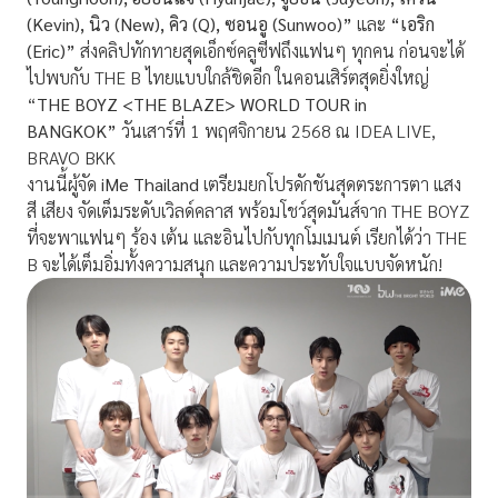
(Kevin), นิว (New), คิว (Q), ซอนอู (Sunwoo)”
และ
“เอริก
(Eric)”
ส่งคลิปทักทายสุดเอ็กซ์
คลูซีฟถึงแฟนๆ ทุกคน ก่อนจะได้
ไปพบกับ THE B ไทยแบบใกล้ชิดอีก ในคอนเสิร์ตสุดยิ่งใหญ่
“
THE BOYZ <THE BLAZE> WORLD TOUR in
BANGKOK”
วันเสาร์ที่ 1 พฤศจิกายน 2568 ณ IDEA LIVE,
BRAVO BKK
งานนี้ผู้จัด
iMe Thailand
เตรียมยกโปรดักชันสุ
ดตระการตา แสง
สี เสียง จัดเต็มระดับเวิลด์คลาส พร้อมโชว์สุดมันส์จาก THE BOYZ
ที่จะพาแฟนๆ ร้อง เต้น และอินไปกับทุกโมเมนต์ เรียกได้ว่า THE
B จะได้เต็มอิ่มทั้งความสนุก และความประทับใจแบบจัดหนัก!