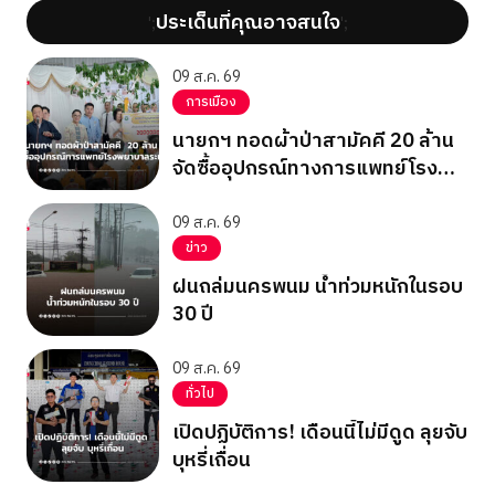
ประเด็นที่คุณอาจสนใจ
';
';
09 ส.ค. 69
การเมือง
นายกฯ ทอดผ้าป่าสามัคคี 20 ล้าน
จัดซื้ออุปกรณ์ทางการแพทย์โรง
พยาบาลระนอง
09 ส.ค. 69
ข่าว
ฝนถล่มนครพนม น้ำท่วมหนักในรอบ
30 ปี
09 ส.ค. 69
ทั่วไป
เปิดปฏิบัติการ! เดือนนี้ไม่มีดูด ลุยจับ
บุหรี่เถื่อน