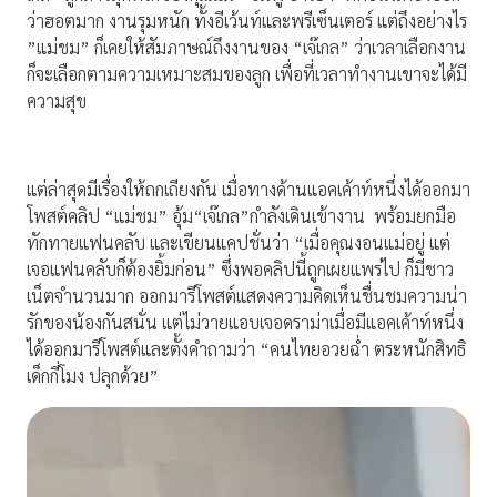
ว่าฮอตมาก งานรุมหนัก ทั้งอีเว้นท์และพรีเซ็นเตอร์ แต่ถึงอย่างไร
”แม่ชม” ก็เคยให้สัมภาษณ์ถึงงานของ “เจ๊เกล” ว่าเวลาเลือกงาน
ก็จะเลือกตามความเหมาะสมของลูก เพื่อที่เวลาทำงานเขาจะได้มี
ความสุข
แต่ล่าสุดมีเรื่องให้ถกเถียงกัน เมื่อทางด้านแอคเค้าท์หนึ่งได้ออกมา
โพสต์คลิป “แม่ชม” อุ้ม“เจ๊เกล”กำลังเดินเข้างาน พร้อมยกมือ
ทักทายแฟนคลับ และเขียนแคปชั่นว่า “เมื่อคุณงอนแม่อยู่ แต่
เจอแฟนคลับก็ต้องยิ้มก่อน” ซึ่งพอคลิปนี้ถูกเผยแพร่ไป ก็มีชาว
เน็ตจำนวนมาก ออกมารีโพสต์แสดงความคิดเห็นชื่นชมความน่า
รักของน้องกันสนั่น แต่ไม่วายแอบเจอดราม่าเมื่อมีแอคเค้าท์หนึ่ง
ได้ออกมารีโพสต์และตั้งคำถามว่า “คนไทยอวยฉ่ำ ตระหนักสิทธิ
เด็กกี่โมง ปลุกด้วย”