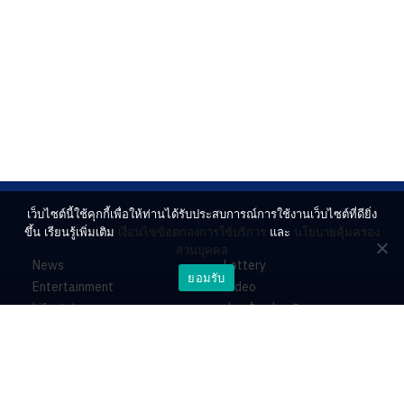
เว็บไซต์นี้ใช้คุกกี้เพื่อให้ท่านได้รับประสบการณ์การใช้งานเว็บไซต์ที่ดียิ่ง
ขึ้น เรียนรู้เพิ่มเติม
เงื่อนไขข้อตกลงการใช้บริการ
และ
นโยบายคุ้มครอง
ส่วนบุคคล
News
Lottery
ยอมรับ
Entertainment
Video
Lifestyle
ร่วมด้วยช่วยกัน
Horoscope
About