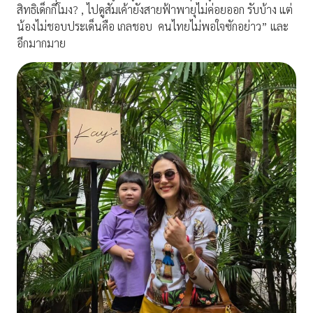
สิทธิเด็กกี่โมง? , ไปดูสัมเค้ายังสายฟ้าพายุไม่ค่อยออก รับบ้าง แต่
น้องไม่ชอบประเด็นคือ เกลชอบ คนไทยไม่พอใจซักอย่าว” และ
อีกมากมาย