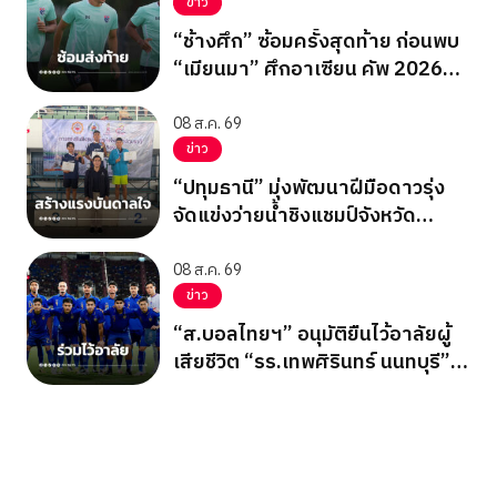
ข่าว
“ช้างศึก” ซ้อมครั้งสุดท้าย ก่อนพบ
“เมียนมา” ศึกอาเซียน คัพ 2026
นัดสุดท้าย รอบแบ่งกลุ่ม
08 ส.ค. 69
ข่าว
“ปทุมธานี” มุ่งพัฒนาฝีมือดาวรุ่ง
จัดแข่งว่ายน้ำชิงแชมป์จังหวัด
ปทุมธานี 2569
08 ส.ค. 69
ข่าว
“ส.บอลไทยฯ” อนุมัติยืนไว้อาลัยผู้
เสียชีวิต “รร.เทพศิรินทร์ นนทบุรี”
ก่อนเกมอาเซียนคัพ