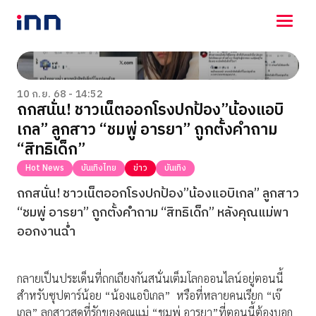
NEWS
ENTERTAINMENT
10 ก.ย. 68 - 14:52
ถกสนั่น! ชาวเน็ตออกโรงปกป้อง”น้องแอบิ
LIFESTYLE
เกล” ลูกสาว “ชมพู่ อารยา” ถูกตั้งคำถาม
HOROSCOPE
LOTTERY
“สิทธิเด็ก”
VIDEO
Hot News
บันเทิงไทย
ข่าว
บันเทิง
ร่วมด้วยช่วยกัน
ถกสนั่น! ชาวเน็ตออกโรงปกป้อง”น้องแอบิเกล” ลูกสาว
“ชมพู่ อารยา” ถูกตั้งคำถาม “สิทธิเด็ก” หลังคุณแม่พา
ออกงานฉ่ำ
กลายเป็นประเด็นที่ถกเถียงกันสนั่นเต็มโลกออนไลน์อยู่ตอนนี้
สำหรับซุปตาร์น้อย “น้องแอบิเกล” หรือที่หลายคนเรียก “เจ๊
เกล” ลูกสาวสุดที่รักของคุณแม่ “ชมพู่ อารยา”ที่ตอนนี้ต้องบอก