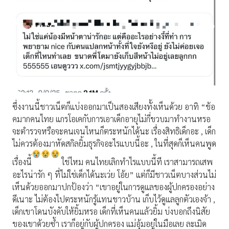
ซึ่งงานนี้ชาวเน็ตก็แบ่งออกมาเป็นสองเสียงทั้งเห็นด้วย อาทิ “ช้อ
คมากคนไทย แกรโอเคกับการเอาเด็กอายุไม่กี่ขวบมาทำงานหรอ
จะตำรวจหรือจะคนเจนไหนก็ตระหนักได้นะ เรื่องสิทธิเด็กอะ , เด็ก
ไม่ควรต้องมาหัดสกิลยิ้มธุรกิจอะไรแบบนี้อะ , ในที่สุดก็เห็นคนพูด
เรื่องนี้
ใช่ไหม คนไทยเลิกทำไรแบบนี้ที เราสามารถเสพ
อะไรน่ารัก ๆ ที่ไม่ใช่เด็กได้นะเว่ย โอ้ย” แต่ก็มีชาวเน็ตบางส่วนไม่
เห็นด้วยออกมาปกป้องว่า “เขาอยู่ในการดูแลของผู้ปกครองอย่าง
ดีเนาะ ไม่ต้องไปตระหนักรู้แทนชาวบ้าน เก็บไว้ดูแลลูกตัวเองจ้า ,
เด็กเขาโดนบังคับให้ยิ้มหรอ เด็กที่เห็นคนแล้วยิ้ม บ่งบอกถึงนิสัย
ของเขาด้วยซ้ำ เราก็อยู่กับผู้ปกครอง แม่อุ้มอยู่ในมือเลย ละเมิด