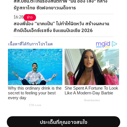
สส.ปชน.ตะโกนร้องสันติภาพ "มิน ออง ไลง์" กลาง
รัฐสภาไทย ซัดฟอกขาวเผด็จการ
16:28
ข่าว
สองพี่น้อง “นาคแป้น” ไม่ทำให้ผิดหวัง สร้างผลงาน
ศึกบีเอ็มเอ็กซ์เรซซิ่ง ชิงแชมป์เอเชีย 2026
ประเด็นที่คุณอาจสนใจ
';
';