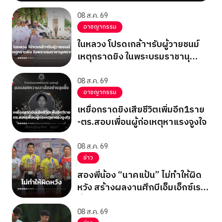
08 ส.ค. 69
อาชญากรรม
ในหลวง โปรดเกล้าฯรับผู้วายชนม์
เหตุกราดยิง ในพระบรมราชานุ
เคราะห์
08 ส.ค. 69
อาชญากรรม
เหยื่อกราดยิงเสียชีวิตเพิ่มอีก1ราย
-ตร.สอบเพื่อนผู้ก่อเหตุหาแรงจูงใจ
08 ส.ค. 69
ข่าว
สองพี่น้อง “นาคแป้น” ไม่ทำให้ผิด
หวัง สร้างผลงานศึกบีเอ็มเอ็กซ์เรซ
ซิ่ง ชิงแชมป์เอเชีย 2026
08 ส.ค. 69