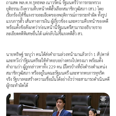
ถามสด พล.ต.ท.รุทธพล เนาวรัตน์ รัฐมนตรีว่าการกระทรวง
ยุติธรรม ถึงความคืบหน้าคดีฮั้วเลือกสมาชิกวุฒิสภา (สว.) โดย
เรียกร้องให้ชี้แจงรายละเอียดของพฤติการณ์การกระทำผิด ทั้งรูป
แบบการฮั้ว เส้นทางการเงิน ผู้เกี่ยวข้อง และความคืบหน้าของคดี
พร้อมตั้งข้อสังเกตว่าก่อนหน้านี้รัฐมนตรีสามารถอธิบายราย
ละเอียดคดีพิเศษอื่นได้ แต่กลับไม่ชี้แจงคดีฮั้ว สว.
นายพริษฐ์ ระบุว่า ตนได้ส่งคำถามล่วงหน้ามาแล้วกว่า 1 สัปดาห์
และหวังว่ารัฐมนตรีจะให้คำตอบอย่างตรงไปตรงมา พร้อมตั้ง
คำถามว่า ผู้ถูกกล่าวหาทั้ง 229 คน มีใครบ้างที่ยังดำรงตำแหน่ง
สมาชิกวุฒิสภา หรืออยู่ในคณะรัฐมนตรี และหากพบการทุจริต
จริง รัฐบาลจะสร้างความเชื่อมั่นได้อย่างไรว่าจะสามารถดำเนินคดี
ผู้กระทำผิดได้