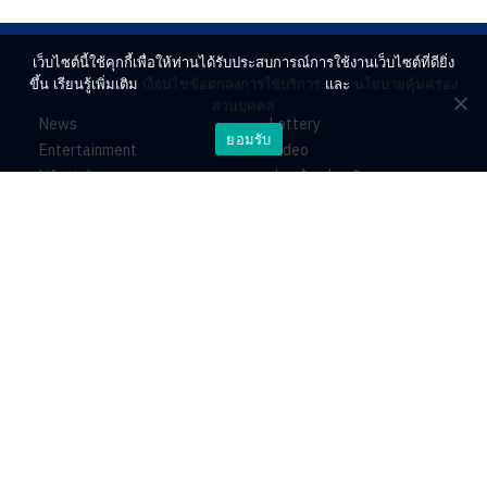
เว็บไซต์นี้ใช้คุกกี้เพื่อให้ท่านได้รับประสบการณ์การใช้งานเว็บไซต์ที่ดียิ่ง
ขึ้น เรียนรู้เพิ่มเติม
เงื่อนไขข้อตกลงการใช้บริการ
และ
นโยบายคุ้มครอง
ส่วนบุคคล
News
Lottery
ยอมรับ
Entertainment
Video
Lifestyle
ร่วมด้วยช่วยกัน
Horoscope
About
Contact
PR by Dataxet