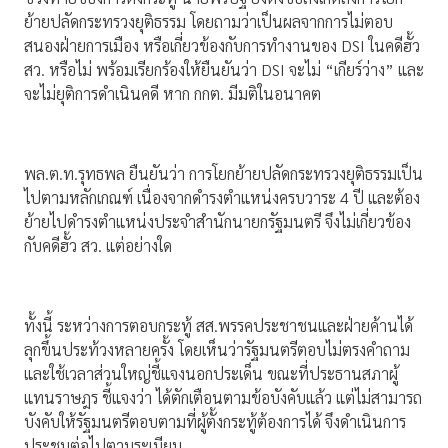
ย้ายปลัดกระทรวงยุติธรรม โดยถามว่าเป็นผลจากการไม่ตอบ
สนองฝ่ายการเมือง หรือเกี่ยวข้องกับการทำงานของ DSI ในคดีฮั้ว
สว. หรือไม่ พร้อมเรียกร้องให้ยืนยันว่า DSI จะไม่ “เกียร์ว่าง” และ
จะไม่ยุติการดำเนินคดี หาก กกต. มีมติในอนาคต
พล.ต.ท.รุทธพล ยืนยันว่า การโยกย้ายปลัดกระทรวงยุติธรรมเป็น
ไปตามหลักเกณฑ์ เนื่องจากดำรงตำแหน่งครบวาระ 4 ปี และต้อง
ย้ายไปดำรงตำแหน่งประจำสำนักนายกรัฐมนตรี จึงไม่เกี่ยวข้อง
กับคดีฮั้ว สว. แต่อย่างใด
ทั้งนี้ ระหว่างการตอบกระทู้ สส.พรรคประชาชนและฝ่ายค้านได้
ลุกขึ้นประท้วงหลายครั้ง โดยเห็นว่ารัฐมนตรีตอบไม่ตรงคำถาม
และใช้เวลาส่วนใหญ่ชี้แจงนอกประเด็น ขณะที่ประธานสภาผู้
แทนราษฎร ชี้แจงว่า ได้ตักเตือนตามข้อบังคับแล้ว แต่ไม่สามารถ
บังคับให้รัฐมนตรีตอบตามที่ผู้ตั้งกระทู้ต้องการได้ จึงดำเนินการ
ประชุมต่อไปตามระเบียบ