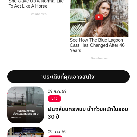
ประเด็นที่คุณอาจสนใจ
';
';
09 ส.ค. 69
ข่าว
ฝนถล่มนครพนม น้ำท่วมหนักในรอบ
30 ปี
09 ส.ค. 69