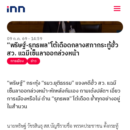
NEWS
ENTERTAINMENT
09 ก.ค. 69 - 14:59
“พริษฐ์-รุทธพล”โต้เดือดกลางสภากระทู้ฮั้ว
LIFESTYLE
สว. แฉมีเซ็นลาออกล่วงหน้า
HOROSCOPE
LOTTERY
การเมือง
ข่าว
VIDEO
ร่วมด้วยช่วยกัน
“พริษฐ์” กระทุ้ง “รมว.ยุติธรรม” แจงคดีฮั้ว สว. แฉมี
เซ็นลาออกล่วงหน้า-หักหลังกันเอง ถามเด้งปลัดฯ เอี่ยว
การเมืองหรือไม่ ด้าน “รุทธพล” โต้เดือด ย้ำทุกอย่างอยู่
ในสำนวน
นายพริษฐ์ วัชรสินธุ สส.บัญชีรายชื่อ พรรคประชาชน ตั้งกระทู้