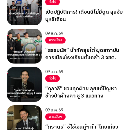
ทั่วไป
เปิดปฏิบัติการ! เดือนนี้ไม่มีดูด ลุยจับ
บุหรี่เถื่อน
09 ส.ค. 69
การเมือง
“ธรรมนัส” นำทัพลุยใต้ ผุดสถาบัน
การเมืองโรงเรียนต้นกล้า 3 จชต.
09 ส.ค. 69
ทั่วไป
“กุลวลี” ชวนทุกฝ่าย ลุยแก้ปัญหา
ช้างป่าค้างคา ชู 3 แนวทาง
09 ส.ค. 69
การเมือง
“ภราดร” ชี้ใช้เงินกู้ฯ ทำ”ไทยเที่ยว