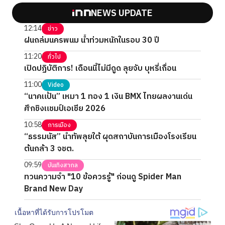
NEWS UPDATE
12:14
ข่าว
ฝนถล่มนครพนม น้ำท่วมหนักในรอบ 30 ปี
11:20
ทั่วไป
เปิดปฏิบัติการ! เดือนนี้ไม่มีดูด ลุยจับ บุหรี่เถื่อน
11:00
Video
“นาคแป้น” เหมา 1 ทอง 1 เงิน BMX ไทยผลงานเด่น
ศึกชิงแชมป์เอเชีย 2026
10:58
การเมือง
“ธรรมนัส” นำทัพลุยใต้ ผุดสถาบันการเมืองโรงเรียน
ต้นกล้า 3 จชต.
09:59
บันเทิงสากล
ทวนความจำ "10 ข้อควรรู้" ก่อนดู Spider Man
Brand New Day