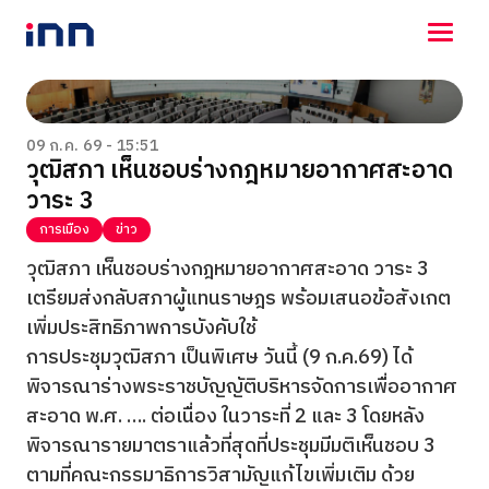
NEWS
ENTERTAINMENT
09 ก.ค. 69 - 15:51
วุฒิสภา เห็นชอบร่างกฎหมายอากาศสะอาด
LIFESTYLE
วาระ 3
HOROSCOPE
LOTTERY
การเมือง
ข่าว
VIDEO
วุฒิสภา เห็นชอบร่างกฎหมายอากาศสะอาด วาระ 3
ร่วมด้วยช่วยกัน
เตรียมส่งกลับสภาผู้แทนราษฎร พร้อมเสนอข้อสังเกต
เพิ่มประสิทธิภาพการบังคับใช้
การประชุมวุฒิสภา เป็นพิเศษ วันนี้ (9 ก.ค.69) ได้
พิจารณาร่างพระราชบัญญัติบริหารจัดการเพื่ออากาศ
สะอาด พ.ศ. …. ต่อเนื่อง ในวาระที่ 2 และ 3 โดยหลัง
พิจารณารายมาตราแล้วที่สุดที่ประชุมมีมติเห็นชอบ 3
ตามที่คณะกรรมาธิการวิสามัญแก้ไขเพิ่มเติม ด้วย