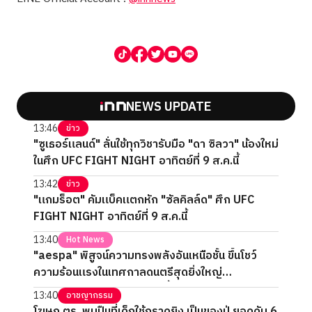
NEWS UPDATE
13:46
ข่าว
"ซูเธอร์แลนด์" ลั่นใช้ทุกวิชารับมือ "ดา ซิลวา" น้องใหม่
ในศึก UFC FIGHT NIGHT อาทิตย์ที่ 9 ส.ค.นี้
13:42
ข่าว
"แกมร็อต" คัมแบ็คแตกหัก "ซัลคิลล์ด" ศึก UFC
FIGHT NIGHT อาทิตย์ที่ 9 ส.ค.นี้
13:40
Hot News
"aespa" พิสูจน์ความทรงพลังอันเหนือชั้น ขึ้นโชว์
ความร้อนแรงในเทศกาลดนตรีสุดยิ่งใหญ่
‘Lollapalooza Chicago’ ครั้งแรก
13:40
อาชญากรรม
โฆษก ตร. พบปืนที่เด็กใช้กราดยิง เป็นของปู่ ยอดดับ 6