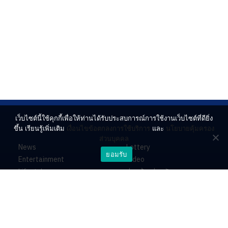
เว็บไซต์นี้ใช้คุกกี้เพื่อให้ท่านได้รับประสบการณ์การใช้งานเว็บไซต์ที่ดียิ่ง
ขึ้น เรียนรู้เพิ่มเติม
เงื่อนไขข้อตกลงการใช้บริการ
และ
นโยบายคุ้มครอง
ส่วนบุคคล
News
Lottery
ยอมรับ
Entertainment
Video
Lifestyle
ร่วมด้วยช่วยกัน
Horoscope
About