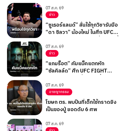
07 ส.ค. 69
ข่าว
“ซูเธอร์แลนด์” ลั่นใช้ทุกวิชารับมือ
“ดา ซิลวา” น้องใหม่ ในศึก UFC
FIGHT NIGHT อาทิตย์ที่ 9 ส.ค.นี้
07 ส.ค. 69
ข่าว
“แกมร็อต” คัมแบ็คแตกหัก
“ซัลคิลล์ด” ศึก UFC FIGHT
NIGHT อาทิตย์ที่ 9 ส.ค.นี้
07 ส.ค. 69
อาชญากรรม
โฆษก ตร. พบปืนที่เด็กใช้กราดยิง
เป็นของปู่ ยอดดับ 6 ศพ
07 ส.ค. 69
ข่าว