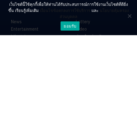
เว็บไซต์นี้ใช้คุกกี้เพื่อให้ท่านได้รับประสบการณ์การใช้งานเว็บไซต์ที่ดียิ่ง
ขึ้น เรียนรู้เพิ่มเติม
เงื่อนไขข้อตกลงการใช้บริการ
และ
นโยบายคุ้มครอง
ส่วนบุคคล
News
Lottery
ยอมรับ
Entertainment
Video
Lifestyle
ร่วมด้วยช่วยกัน
Horoscope
About
Contact
PR by Dataxet