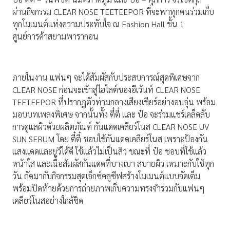
ผ่านกิจกรรม CLEAR NOSE TEETEEPOR ที่จะพาทุกคนร่วมเก็บ
ทุกโมเมนต์แห่งความประทับใจ ณ Fashion Hall ชั้น 1
ศูนย์การค้าสยามพารากอน
ภายในงาน แฟนๆ จะได้สัมผัสกับประสบการณ์สุดพิเศษจาก
CLEAR NOSE ก่อนจะเข้าสู่ไฮไลต์ของอีเว้นท์ CLEAR NOSE
TEETEEPOR ที่ปรากฏตัวท่ามกลางเสียงเชียร์อย่างอบอุ่น พร้อม
มอบบทเพลงพิเศษ จากนั้นทั้ง ตี๋ตี๋ และ ป๋อ จะร่วมแชร์เคล็ดลับ
การดูแลผิวด้วยผลิตภัณฑ์ กันแดดเคลียร์โนส CLEAR NOSE UV
SUN SERUM โดย ตี๋ตี๋ ชอบใช้กันแดดเคลียร์โนส เพราะป้องกัน
แสงแดดและยูวีได้ดี ใช้แล้วไม่เป็นสิว ขณะที่ ป๋อ ชอบที่ใช้แล้ว
หน้าใส และเนื้อสัมผัสกันแดดที่บางเบา สบายผิว เหมาะกับใช้ทุก
วัน ถัดมากับกิจกรรมสุดเอ็กซ์คลูซีฟสร้างโมเมนต์แบบจัดเต็ม
พร้อมปิดท้ายด้วยการถ่ายภาพเก็บความทรงจำร่วมกับแฟนๆ
เคลียร์โนสอย่างใกล้ชิด