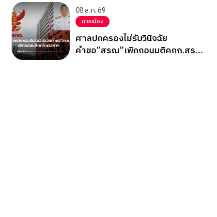
08 ส.ค. 69
การเมือง
ศาลปกครองไม่รับวินิจฉัย
คำขอ”สรณ”เพิกถอนมติคกก.สรร
หาฯ