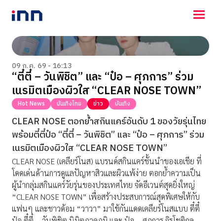
NEWS
ENTERTAINMENT
09 ก.ค. 69 - 16:13
“ตี๋ตี๋ – วันพิชิต” และ “ป๋อ – ศุภการ” ร่วม
LIFESTYLE
เนรมิตเมืองผิวใส “CLEAR NOSE TOWN”
HOROSCOPE
LOTTERY
Hot News
บันเทิงไทย
ข่าว
บันเทิง
VIDEO
CLEAR NOSE ตอกย้ำสกินแคร์อันดับ 1 ของวัยรุ่นไทย
ร่วมด้วยช่วยกัน
พร้อมตี๋ตี๋ป๋อ “ตี๋ตี๋ – วันพิชิต” และ “ป๋อ – ศุภการ” ร่วม
เนรมิตเมืองผิวใส “CLEAR NOSE TOWN”
CLEAR NOSE (เคลียร์โนส) แบรนด์สกินแคร์ชั้นนำของเอเชีย ที่
โดดเด่นด้านการดูแลปัญหาสิวและผิวแพ้ง่าย ตอกย้ำความเป็น
ผู้นำกลุ่มสกินแคร์วัยรุ่นของประเทศไทย จัดอีเวนต์สุดยิ่งใหญ่
“CLEAR NOSE TOWN” เพื่อสร้างประสบการณ์สุดพิเศษให้กับ
แฟนๆ และชาวด้อม “วาวา” มาใช้กันแดดเคลียร์โนสแบบ ตี๋ตี๋
ป๋อ ตี๋ตี๋ – วันพิชิต นิมิตภาคภูมิ และ ป๋อ – ศุภการ จิรโชติกุล