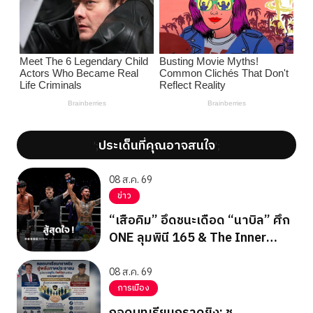
ประเด็นที่คุณอาจสนใจ
';
';
08 ส.ค. 69
ข่าว
“เสือคิม” อึดชนะเดือด “นาบิล” ศึก
ONE ลุมพินี 165 & The Inner
Circle 25
08 ส.ค. 69
การเมือง
ถอดบทเรียนกราดยิง: ชู