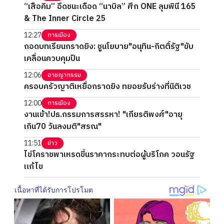
“เสือคิม” อึดชนะเดือด “นาบิล” ศึก ONE ลุมพินี 165
& The Inner Circle 25
12:27
การเมือง
ถอดบทเรียนกราดยิง: ชูนโยบาย"อนุทิน-กิตติ์รัฐ"ขับ
เคลื่อนควบคุมปืน
12:06
อาชญากรรม
ครอบครัวญาติเหยื่อกราดยิง ทยอยรับร่างที่นิติเวช
12:00
การเมือง
งานเข้า!ปธ.กรรมการสรรหา! "เกียรติพงศ์"อายุ
เกิน70 วันลงมติ"สรณ"
11:51
ข่าว
ไข่โคราชพาเหรดขึ้นราคากระทบต่อผู้บริโภค วอนรัฐ
แก้ไข