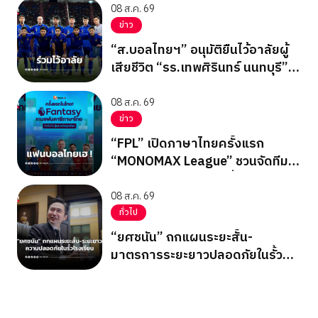
08 ส.ค. 69
ข่าว
“ส.บอลไทยฯ” อนุมัติยืนไว้อาลัยผู้
เสียชีวิต “รร.เทพศิรินทร์ นนทบุรี”
ก่อนเกมอาเซียนคัพ
08 ส.ค. 69
ข่าว
“FPL” เปิดภาษาไทยครั้งแรก
“MONOMAX League” ชวนจัดทีม
ลุ้นรางวัลใหญ่ตลอดซีซั่น
08 ส.ค. 69
ทั่วไป
“ยศชนัน” ถกแผนระยะสั้น-
มาตรการระยะยาวปลอดภัยในรั้ว
โรงเรียน