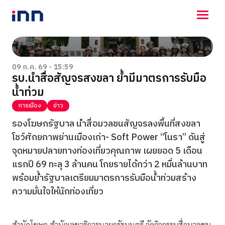
NEWS
ENTERTAINMENT
09 ก.ค. 69 - 15:59
รบ.นำสื่อสัญจรสงขลา ย้ำมีมาตรการรับมือ
LIFESTYLE
น้ำท่วม
HOROSCOPE
LOTTERY
การเมือง
ข่าว
VIDEO
รองโฆษกรัฐบาล นำสื่อมวลชนสัญจรลงพื้นที่สงขลา
ร่วมด้วยช่วยกัน
โชว์ศักยภาพย่านเมืองเก่า- Soft Power “โนรา” ดันสู่
จุดหมายปลายทางท่องเที่ยวคุณภาพ เผยยอด 5 เดือน
แรกปี 69 ทะลุ 3 ล้านคน โกยรายได้กว่า 2 หมื่นล้านบาท
พร้อมย้ำรัฐบาลเตรียมมาตรการรับมือน้ำท่วมสร้าง
ความมั่นใจให้นักท่องเที่ยว
สำนักโฆษก สำนักเลขาธิการนายกรัฐมนตรี จัดกิจกรรมสื่อมวลชน