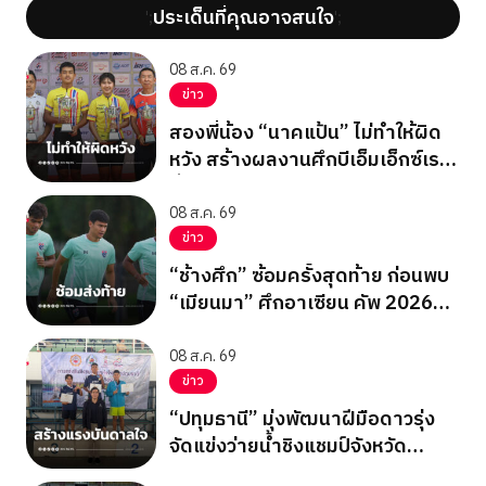
ประเด็นที่คุณอาจสนใจ
';
';
08 ส.ค. 69
ข่าว
สองพี่น้อง “นาคแป้น” ไม่ทำให้ผิด
หวัง สร้างผลงานศึกบีเอ็มเอ็กซ์เรซ
ซิ่ง ชิงแชมป์เอเชีย 2026
08 ส.ค. 69
ข่าว
“ช้างศึก” ซ้อมครั้งสุดท้าย ก่อนพบ
“เมียนมา” ศึกอาเซียน คัพ 2026
นัดสุดท้าย รอบแบ่งกลุ่ม
08 ส.ค. 69
ข่าว
“ปทุมธานี” มุ่งพัฒนาฝีมือดาวรุ่ง
จัดแข่งว่ายน้ำชิงแชมป์จังหวัด
ปทุมธานี 2569