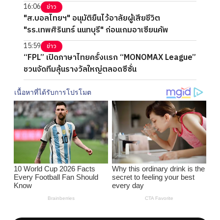
16:06
ข่าว
"ส.บอลไทยฯ" อนุมัติยืนไว้อาลัยผู้เสียชีวิต
"รร.เทพศิรินทร์ นนทบุรี" ก่อนเกมอาเซียนคัพ
15:59
ข่าว
“FPL” เปิดภาษาไทยครั้งแรก “MONOMAX League”
ชวนจัดทีมลุ้นรางวัลใหญ่ตลอดซีซั่น