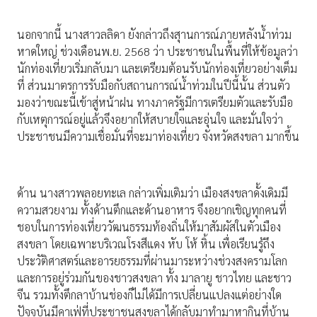
นอกจากนี้ นางสาวลลิดา ยังกล่าวถึงสุานการณ์ภายหลังน้ำท่วม
หาดใหญ่ ช่วงเดือนพ.ย. 2568 ว่า ประชาชนในพื้นที่ให้ข้อมูลว่า
นักท่องเที่ยวเริ่มกลับมา และเตรียมต้อนรับนักท่องเที่ยวอย่างเต็ม
ที่ ส่วนมาตรการรับมือกับสถานการณ์น้ำท่วมในปีนี้นั้น ส่วนตัว
มองว่าขณะนี้เข้าสู่หน้าฝน ทางภาครัฐมีการเตรียมตัวและรับมือ
กับเหตุการณ์อยู่แล้วจึงอยากให้สบายใจและอุ่นใจ และมั่นใจว่า
ประชาชนมีความเชื่อมั่นที่จะมาท่องเที่ยว จังหวัดสงขลา มากขึ้น
ด้าน นางสาวพลอยทะเล กล่าวเพิ่มเติมว่า เมืองสงขลาดั้งเดิมมี
ความสวยงาม ทั้งด้านตึกและด้านอาหาร จึงอยากเชิญทุกคนที่
ชอบในการท่องเที่ยววัฒนธรรมท้องถิ่นให้มาสัมผัสในตัวเมือง
สงขลา โดยเฉพาะบริเวณโรงสีแดง หับ โห้ หิ้น เพื่อเรียนรู้ถึง
ประวัติศาสตร์และอารยธรรมที่ผ่านมาระหว่างช่วงสงครามโลก
และการอยู่ร่วมกันของชาวสงขลา ทั้ง มาลายู ชาวไทย และชาว
จีน รวมทั้งตึกลาบ้านช่องก็ไม่ได้มีการเปลี่ยนแปลงแต่อย่างใด
ปัจจุบันมีคาเฟ่ที่ประชาชนสงขลาได้กลับมาทำมาหากินที่บ้าน